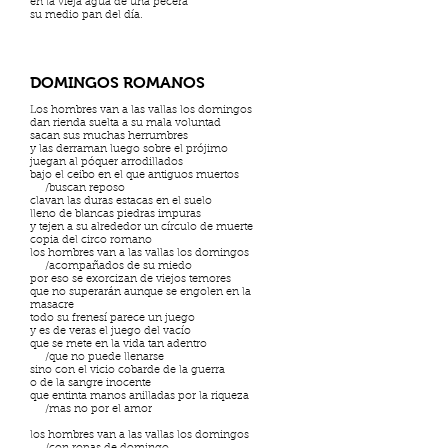
en la vieja agua de una pecera
su medio pan del día.
DOMINGOS ROMANOS
Los hombres van a las vallas los domingos
dan rienda suelta a su mala voluntad
sacan sus muchas herrumbres
y las derraman luego sobre el prójimo
juegan al póquer arrodillados
bajo el ceibo en el que antiguos muertos
/buscan reposo
clavan las duras estacas en el suelo
lleno de blancas piedras impuras
y tejen a su alrededor un círculo de muerte
copia del circo romano
los hombres van a las vallas los domingos
/acompañados de su miedo
por eso se exorcizan de viejos temores
que no superarán aunque se engolen en la
masacre
todo su frenesí parece un juego
y es de veras el juego del vacío
que se mete en la vida tan adentro
/que no puede llenarse
sino con el vicio cobarde de la guerra
o de la sangre inocente
que entinta manos anilladas por la riqueza
/mas no por el amor
los hombres van a las vallas los domingos