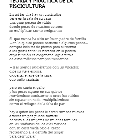
TEORÍA Y PRÁCTICA DE LA
PISCICULTURA
En mi familia hay un piscicultor
tiene en la sala de su casa
una gran pecera de vidrio
donde peces de muchos colores
se multiplican como emigrantes
él, que nunca ha sido un buen padre de familia
—en lo que se parece bastante a algunos peces—
compra bolsitas de pienso para alimentar
a los golfis tiene un vibrador en la pecera
cuya función es oxigenar el agua turbia
de estos roñosos tiempos modernos
—si al menos pudiéramos con un vibrador,
dice su vieja esposa,
oxigenar el aire de la casa,
otro gallo cantaría—
pero no canta el gallo
y los peces siguen en sus quince
moviéndose estoicamente entre los vidrios
sin reparar en nada, multiplicándose
como el milagro de la falta de pan
hay a quien los peces le abren rumbos nuevos
a veces un pez puede salvarte
he visto a las mujeres de muchas familias
en las mañanas de los días tórridos
con su cesta vacía bajo el brazo
regresando a la derrota del hogar
para desmigajar