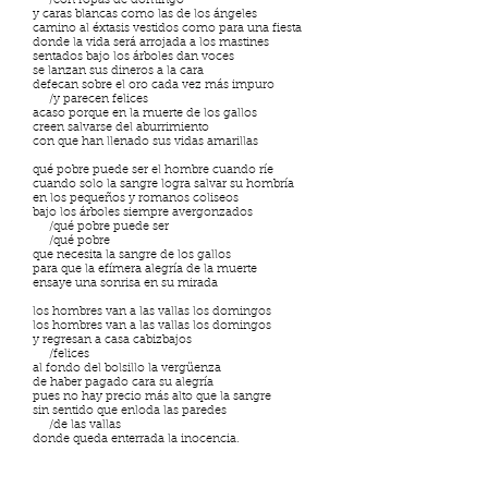
/con ropas de domingo
y caras blancas como las de los ángeles
camino al éxtasis vestidos como para una fiesta
donde la vida será arrojada a los mastines
sentados bajo los árboles dan voces
se lanzan sus dineros a la cara
defecan sobre el oro cada vez más impuro
/y parecen felices
acaso porque en la muerte de los gallos
creen salvarse del aburrimiento
con que han llenado sus vidas amarillas
qué pobre puede ser el hombre cuando ríe
cuando solo la sangre logra salvar su hombría
en los pequeños y romanos coliseos
bajo los árboles siempre avergonzados
/qué pobre puede ser
/qué pobre
que necesita la sangre de los gallos
para que la efímera alegría de la muerte
ensaye una sonrisa en su mirada
los hombres van a las vallas los domingos
los hombres van a las vallas los domingos
y regresan a casa cabizbajos
/felices
al fondo del bolsillo la vergüenza
de haber pagado cara su alegría
pues no hay precio más alto que la sangre
sin sentido que enloda las paredes
/de las vallas
donde queda enterrada la inocencia.