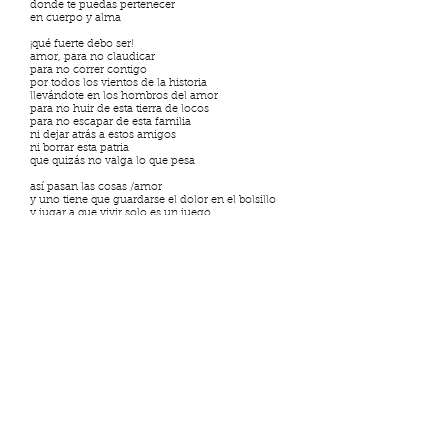
donde te puedas pertenecer
en cuerpo y alma
¡qué fuerte debo ser!
amor, para no claudicar
para no correr contigo
por todos los vientos de la historia
llevándote en los hombros del amor
para no huir de esta tierra de locos
para no escapar de esta familia
ni dejar atrás a estos amigos
ni borrar esta patria
que quizás no valga lo que pesa
así pasan las cosas /amor
y uno tiene que guardarse el dolor en el bolsillo
y jugar a que vivir solo es un juego
y que tu amor no es
y que mi amor no te habla en silencio
mientras tus ojos me dicen tantas cosas
me hablan de los mundos mejores
de los cientos de estrellas del sueño americano
que brillan más allá del horizonte
(tus ojos que me hieren como espadas
me rompen como al vidrio)
tengo que ser más fuerte
que los lejanos héroes griegos
para no correr a la embajada
para no cruzar los siete mares
para no dejarme el alma en el camino
porque más importante que la huida
es encontrarnos las luces interiores
para poder estar en paz con uno mismo
con lo que cada uno es en el silencio