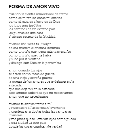
POEMA DE AMOR VIVO
Cuando te sientas mirándome de frente
como se miran las cosas milenarias
como si miraras a los ojos de Dios
los lirios más insólitos
los caminos de un extraño país
las puertas de una casa
el abrazo secreto de la felicidad
cuando me miras tú /mujer
de esa manera silenciosa /rotunda
como un niño que juega mientras escribo
como un niño que me habla
y sube por la ventana
y dialoga con Dios en la penumbra
amor, cuando tus ojos
se abren como rosas de guerra
de una vieja y extraña guerra:
la guerra de los amores que te dejaron en la
estacada
que nos dejaron en la estacada
esos amores cobardes que no necesitamos
amor, que no necesitamos
cuando te sientas frente a mí
y nuestras rodillas se tocan levemente
y comienzan a doblar todas las campanas
interiores
y me pides que te lleve tan lejos como pueda
a otra ciudad /a otro país
donde las cosas cambien de verdad