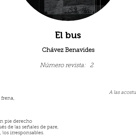
El bus
Chávez Benavides
Número revista:
2
A las acost
frena,
un pie derecho
s de las señales de pare,
, los irresponsables.