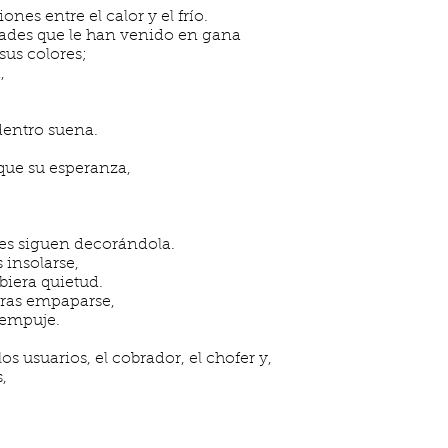
nes entre el calor y el frío.
dades que le han venido en gana
sus colores;
,
dentro suena.
 que su esperanza,
nes siguen decorándola.
s insolarse,
biera quietud.
 tras empaparse,
 empuje.
s usuarios, el cobrador, el chofer y,
,