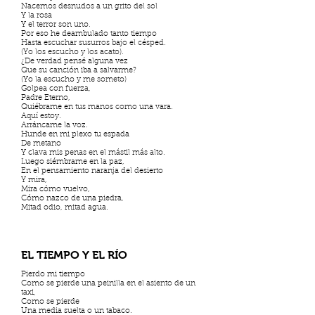
Nacemos desnudos a un grito del sol
Y la rosa
Y el terror son uno.
Por eso he deambulado tanto tiempo
Hasta escuchar susurros bajo el césped.
(Yo los escucho y los acato).
¿De verdad pensé alguna vez
Que su canción iba a salvarme?
(Yo la escucho y me someto)
Golpea con fuerza,
Padre Eterno,
Quiébrame en tus manos como una vara.
Aquí estoy.
Arráncame la voz.
Hunde en mi plexo tu espada
De metano
Y clava mis penas en el mástil más alto.
Luego siémbrame en la paz,
En el pensamiento naranja del desierto
Y mira,
Mira cómo vuelvo,
Cómo nazco de una piedra,
Mitad odio, mitad agua.
EL TIEMPO Y EL RÍO
Pierdo mi tiempo
Como se pierde una peinilla en el asiento de un
taxi,
Como se pierde
Una media suelta o un tabaco.