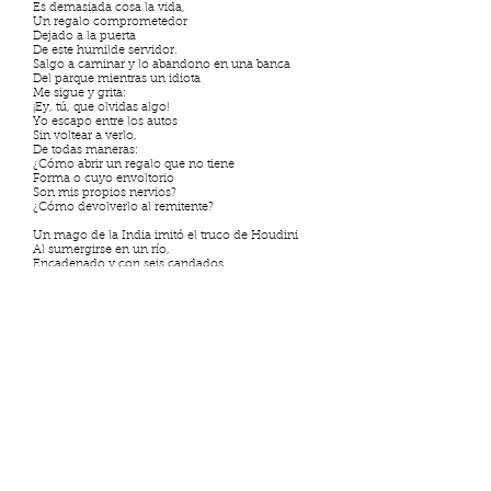
Es demasiada cosa la vida,
Un regalo comprometedor
Dejado a la puerta
De este humilde servidor.
Salgo a caminar y lo abandono en una banca
Del parque mientras un idiota
Me sigue y grita:
¡Ey, tú, que olvidas algo!
Yo escapo entre los autos
Sin voltear a verlo,
De todas maneras:
¿Cómo abrir un regalo que no tiene
Forma o cuyo envoltorio
Son mis propios nervios?
¿Cómo devolverlo al remitente?
Un mago de la India imitó el truco de Houdini
Al sumergirse en un río,
Encadenado y con seis candados.
"Si soy capaz de hacerlo, es magia;
si no puedo abrirlo, es una tragedia".
En esta tarde lenta de mediados de mayo
Quiero recordar a Lahiri
Y nuestro común fracaso.
Encadenado, a tres metros de profundidad
En un sucio río
Me envías tu telepático amor
En una raga,
Mientras las flores respiran en el patio.
(Las flores de mi casa están al fondo del río
Donde fumo en soledad).
Así pasan los años y el conteo es hacia atrás.