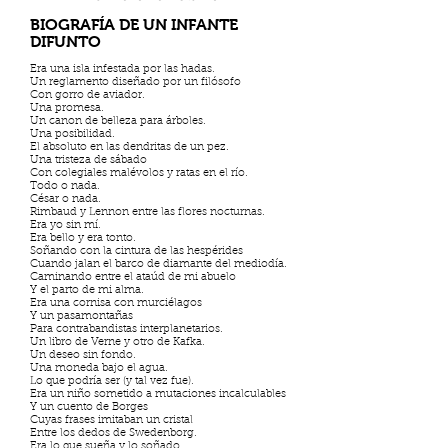
BIOGRAFÍA DE UN INFANTE
DIFUNTO
Era una isla infestada por las hadas.
Un reglamento diseñado por un filósofo
Con gorro de aviador.
Una promesa.
Un canon de belleza para árboles.
Una posibilidad.
El absoluto en las dendritas de un pez.
Una tristeza de sábado
Con colegiales malévolos y ratas en el río.
Todo o nada.
César o nada.
Rimbaud y Lennon entre las flores nocturnas.
Era yo sin mí.
Era bello y era tonto.
Soñando con la cintura de las hespérides
Cuando jalan el barco de diamante del mediodía.
Caminando entre el ataúd de mi abuelo
Y el parto de mi alma.
Era una cornisa con murciélagos
Y un pasamontañas
Para contrabandistas interplanetarios.
Un libro de Verne y otro de Kafka.
Un deseo sin fondo.
Una moneda bajo el agua.
Lo que podría ser (y tal vez fue).
Era un niño sometido a mutaciones incalculables
Y un cuento de Borges
Cuyas frases imitaban un cristal
Entre los dedos de Swedenborg.
Era lo que sueña y lo soñado.