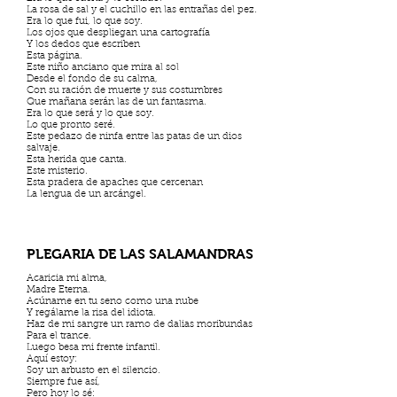
La rosa de sal y el cuchillo en las entrañas del pez.
Era lo que fui, lo que soy.
Los ojos que despliegan una cartografía
Y los dedos que escriben
Esta página.
Este niño anciano que mira al sol
Desde el fondo de su calma,
Con su ración de muerte y sus costumbres
Que mañana serán las de un fantasma.
Era lo que será y lo que soy.
Lo que pronto seré.
Este pedazo de ninfa entre las patas de un dios
salvaje.
Esta herida que canta.
Este misterio.
Esta pradera de apaches que cercenan
La lengua de un arcángel.
PLEGARIA DE LAS SALAMANDRAS
Acaricia mi alma,
Madre Eterna.
Acúname en tu seno como una nube
Y regálame la risa del idiota.
Haz de mi sangre un ramo de dalias moribundas
Para el trance.
Luego besa mi frente infantil.
Aquí estoy:
Soy un arbusto en el silencio.
Siempre fue así,
Pero hoy lo sé: