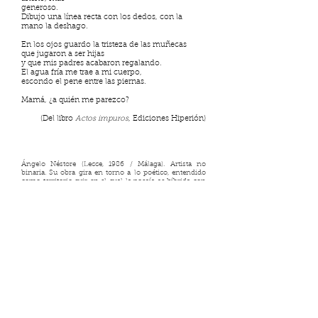
generoso.
Dibujo una línea recta con los dedos, con la
mano la deshago.
En los ojos guardo la tristeza de las muñecas
que jugaron a ser hijas
y que mis padres acabaron regalando.
El agua fría me trae a mi cuerpo,
escondo el pene entre las piernas.
Mamá, ¿a quién me parezco?
(Del libro
Actos impuros
, Ediciones Hiperión)
Ángelo Néstore (Lecce, 1986 / Málaga). Artista no
binaria. Su obra gira en torno a lo poético, entendido
como territorio cuir en el cual la poesía se híbrida con
disciplinas como la música, la performance o las artes
escénicas.
Poeta Cíborg Pecador
es su primer
experimento poético-musical, basado en sus poemas.
Ha publicado
Hágase mi voluntad
(XX Premio de
Poesía Emilio Prados, Pre-Textos, 2020),
Actos
impuros
(XXXII Premio de Poesía Hiperión, 2017),
traducido al inglés con el título
Impure Acts
por
Lawrence Schimel en la editorial neoyorquina Indolent
Books y
Adán o nada
(Bandaàparte Editores, 2017). En
2021 ha salido su primera colección de poesía en
italiano, titulada
I corpi a mezzanotte
(Interlinea Poesía,
2021). Actualmente co-dirige el Festival Internacional
de Poesía de Málaga Irreconciliablesy es directora
editorial de la editorial de poesía
Letraversal
.
Con dieciocho años se alzó con el Premio a la Mejor