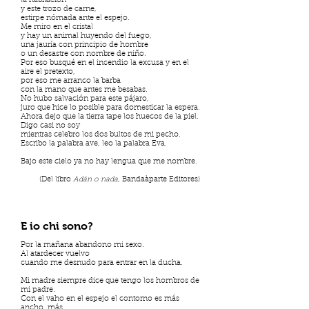
la habitación
y este trozo de carne,
estirpe nómada ante el espejo.
Me miro en el cristal
y hay un animal huyendo del fuego,
una jauría con principio de hombre
o un desastre con nombre de niño.
Por eso busqué en el incendio la excusa y en el
aire el pretexto,
por eso me arranco la barba
con la mano que antes me besabas.
No hubo salvación para este pájaro,
juro que hice lo posible para domesticar la espera.
Ahora dejo que la tierra tape los huecos de la piel.
Digo casi no soy
mientras celebro los dos bultos de mi pecho.
Escribo la palabra ave, leo la palabra Eva.
Bajo este cielo ya no hay lengua que me nombre.
(Del libro
Adán o nada
, Bandaàparte Editores)
E io chi sono?
Por la mañana abandono mi sexo.
Al atardecer vuelvo
cuando me desnudo para entrar en la ducha.
Mi madre siempre dice que tengo los hombros de
mi padre.
Con el vaho en el espejo el contorno es más
ancho, más