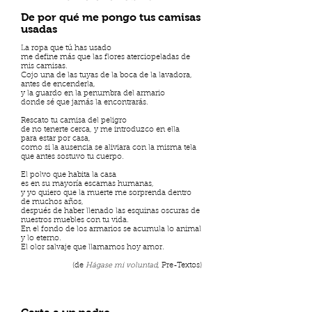
De por qué me pongo tus camisas
usadas
La ropa que tú has usado
me define más que las flores aterciopeladas de
mis camisas.
Cojo una de las tuyas de la boca de la lavadora,
antes de encenderla,
y la guardo en la penumbra del armario
donde sé que jamás la encontrarás.
Rescato tu camisa del peligro
de no tenerte cerca, y me introduzco en ella
para estar por casa,
como si la ausencia se aliviara con la misma tela
que antes sostuvo tu cuerpo.
El polvo que habita la casa
es en su mayoría escamas humanas,
y yo quiero que la muerte me sorprenda dentro
de muchos años,
después de haber llenado las esquinas oscuras de
nuestros muebles con tu vida.
En el fondo de los armarios se acumula lo animal
y lo eterno.
El olor salvaje que llamamos hoy amor.
(de
Hágase mi voluntad
, Pre-Textos)