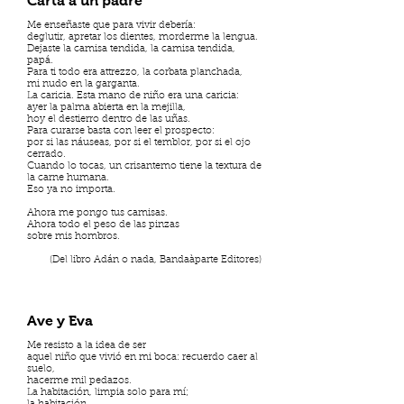
Carta a un padre
Me enseñaste que para vivir debería:
deglutir, apretar los dientes, morderme la lengua.
Dejaste la camisa tendida, la camisa tendida,
papá.
Para ti todo era attrezzo, la corbata planchada,
mi nudo en la garganta.
La caricia. Esta mano de niño era una caricia:
ayer la palma abierta en la mejilla,
hoy el destierro dentro de las uñas.
Para curarse basta con leer el prospecto:
por si las náuseas, por si el temblor, por si el ojo
cerrado.
Cuando lo tocas, un crisantemo tiene la textura de
la carne humana.
Eso ya no importa.
Ahora me pongo tus camisas.
Ahora todo el peso de las pinzas
sobre mis hombros.
(Del libro Adán o nada, Bandaàparte Editores)
Ave y Eva
Me resisto a la idea de ser
aquel niño que vivió en mi boca: recuerdo caer al
suelo,
hacerme mil pedazos.
La habitación, limpia solo para mí;