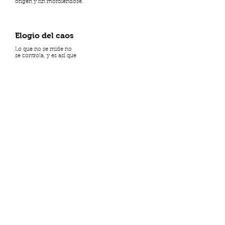
origen y fin mordiéndose.
Elogio del caos
Lo que no se mide no
se controla, y es así que
decae. Luego enmohece,
se alza brotando. Todo hifas.
se muerde desde sí mismo.
Tan ni cabeza ni cola.
Lo que se controla tiende
a prosperar y crecer.
Luego echa fuertes raíces
y alza sus ligeras ramas,
toma un puñado de estrellas,
se embriaga de luz y cae.
Andrés Ruiz Amancha (Ambato, Ecuador, 1993).
Se graduó de Comunicación en la Pontificia
Universidad Católica del Ecuador. Realizó pasantías en
la Casa de la Cultura Ecuatoriana y trabajó por un
tiempo en algún periódico en línea. Actualmente es
bibliotecario en la Universidad Católica.