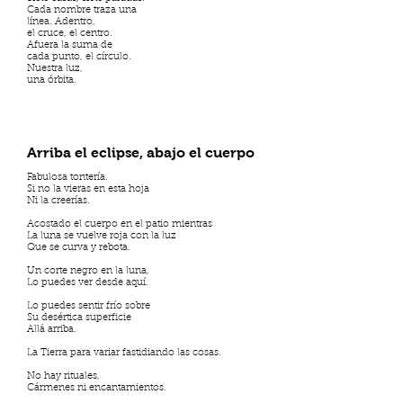
Cada nombre traza una
línea. Adentro,
el cruce, el centro.
Afuera la suma de
cada punto, el círculo.
Nuestra luz,
una órbita.
Arriba el eclipse, abajo el cuerpo
Fabulosa tontería.
Si no la vieras en esta hoja
Ni la creerías.
Acostado el cuerpo en el patio mientras
La luna se vuelve roja con la luz
Que se curva y rebota.
Un corte negro en la luna,
Lo puedes ver desde aquí.
Lo puedes sentir frío sobre
Su desértica superficie
Allá arriba.
La Tierra para variar fastidiando las cosas.
No hay rituales,
Cármenes ni encantamientos.