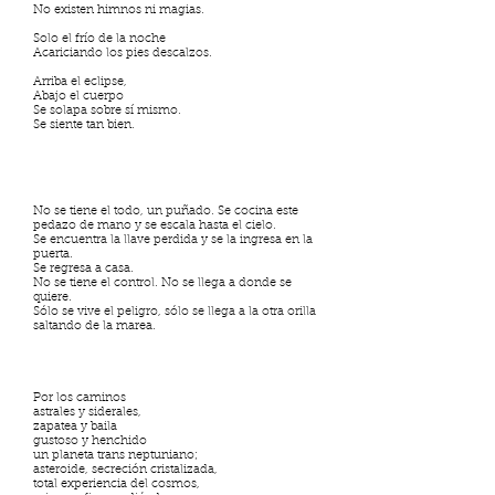
No existen himnos ni magias.
Solo el frío de la noche
Acariciando los pies descalzos.
Arriba el eclipse,
Abajo el cuerpo
Se solapa sobre sí mismo.
Se siente tan bien.
No se tiene el todo, un puñado. Se cocina este
pedazo de mano y se escala hasta el cielo.
Se encuentra la llave perdida y se la ingresa en la
puerta.
Se regresa a casa.
No se tiene el control. No se llega a donde se
quiere.
Sólo se vive el peligro, sólo se llega a la otra orilla
saltando de la marea.
Por los caminos
astrales y siderales,
zapatea y baila
gustoso y henchido
un planeta trans neptuniano;
asteroide, secreción cristalizada,
total experiencia del cosmos,