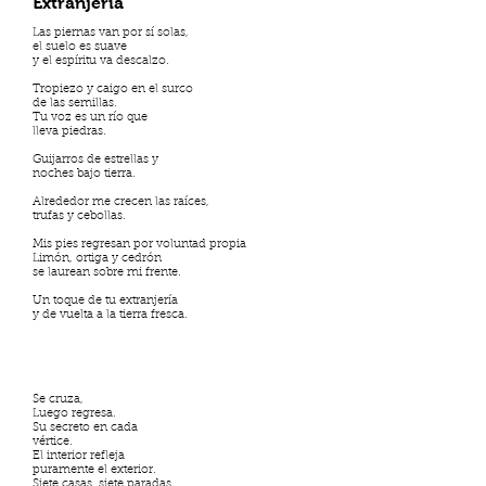
Extranjería
Las piernas van por sí solas,
el suelo es suave
y el espíritu va descalzo.
Tropiezo y caigo en el surco
de las semillas.
Tu voz es un río que
lleva piedras.
Guijarros de estrellas y
noches bajo tierra.
Alrededor me crecen las raíces,
trufas y cebollas.
Mis pies regresan por voluntad propia
Limón, ortiga y cedrón
se laurean sobre mi frente.
Un toque de tu extranjería
y de vuelta a la tierra fresca.
Se cruza,
Luego regresa.
Su secreto en cada
vértice.
El interior refleja
puramente el exterior.
Siete casas, siete paradas.