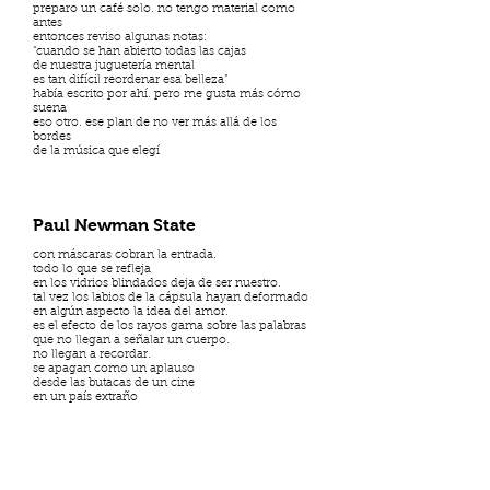
preparo un café solo. no tengo material como
antes
entonces reviso algunas notas:
“cuando se han abierto todas las cajas
de nuestra juguetería mental
es tan difícil reordenar esa belleza”
había escrito por ahí. pero me gusta más cómo
suena
eso otro. ese plan de no ver más allá de los
bordes
de la música que elegí
Paul Newman State
con máscaras cobran la entrada.
todo lo que se refleja
en los vidrios blindados deja de ser nuestro.
tal vez los labios de la cápsula hayan deformado
en algún aspecto la idea del amor.
es el efecto de los rayos gama sobre las palabras
que no llegan a señalar un cuerpo.
no llegan a recordar.
se apagan como un aplauso
desde las butacas de un cine
en un país extraño
We Can Help You