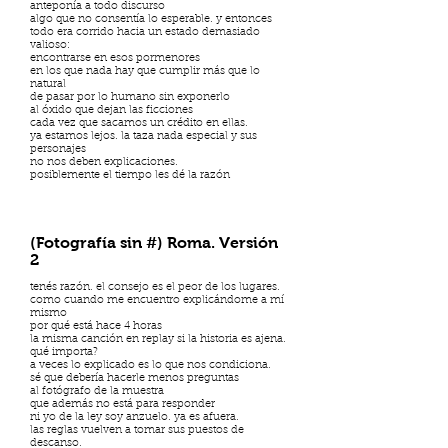
anteponía a todo discurso
algo que no consentía lo esperable. y entonces
todo era corrido hacia un estado demasiado
valioso:
encontrarse en esos pormenores
en los que nada hay que cumplir más que lo
natural
de pasar por lo humano sin exponerlo
al óxido que dejan las ficciones
cada vez que sacamos un crédito en ellas.
ya estamos lejos. la taza nada especial y sus
personajes
no nos deben explicaciones.
posiblemente el tiempo les dé la razón
(Fotografía sin #) Roma. Versión
2
tenés razón. el consejo es el peor de los lugares.
como cuando me encuentro explicándome a mí
mismo
por qué está hace 4 horas
la misma canción en replay si la historia es ajena.
qué importa?
a veces lo explicado es lo que nos condiciona.
sé que debería hacerle menos preguntas
al fotógrafo de la muestra
que además no está para responder
ni yo de la ley soy anzuelo. ya es afuera.
las reglas vuelven a tomar sus puestos de
descanso.