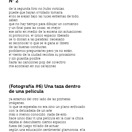
N° 2
de la segunda foto no hubo noticias.
puede que hayan olvidado tomarla.
ellos se alejan bajo las luces extremas de todo.
saben
que no hay tiempo para dibujar un comienzo
y un final para las cosas. es mejor
ese salto en medio de la escena sin actuaciones
ni protocolos. el único espacio liberado
se lo donan a las palabras: necesario
es reconocer lo que se le gana al libreto
de las buenas conductas.
podríamos preguntarles pero ya no están.
el viento de la ciudad recobra su prosaísmo
y sin guardia posible
hasta las canciones pop del colectivo
me acorralan en sus callejones
(Fotografía #6) Una taza dentro
de una película
ya estamos del otro lado de las primeras
imágenes.
lo que se esperaba no era sino un plano enfocado
con la delicadeza de un arte
más o menos conocido. nada de esto.
hace unos días vi una película en la cual la chica
dejaba al descubierto ciertos espacios
fuera del juego trillado de actuar
según una educación sentimental glamorosa. ella