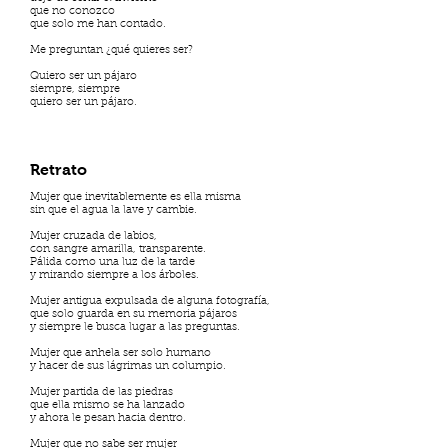
que no conozco
que solo me han contado.
Me preguntan ¿qué quieres ser?
Quiero ser un pájaro
siempre, siempre
quiero ser un pájaro.
Retrato
Mujer que inevitablemente es ella misma
sin que el agua la lave y cambie.
Mujer cruzada de labios,
con sangre amarilla, transparente.
Pálida como una luz de la tarde
y mirando siempre a los árboles.
Mujer antigua expulsada de alguna fotografía,
que solo guarda en su memoria pájaros
y siempre le busca lugar a las preguntas.
Mujer que anhela ser solo humano
y hacer de sus lágrimas un columpio.
Mujer partida de las piedras
que ella mismo se ha lanzado
y ahora le pesan hacia dentro.
Mujer que no sabe ser mujer