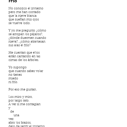
Frío
No conozco el invierno
pero me han contado
que la nieve blanca
que sueñan mis ojos
se vuelve lodo.
Y yo me pregunto ¿cómo
se arropan los pájaros?,
¿dónde duermen cuando
nieva?, ¿cómo atraviesan
sus alas el frío?
Me cuentan que ellos
están cantando en las
cimas de los árboles.
Yo supongo
que cuando sabes volar
no tienes
miedo
ni frío.
Por eso me gustan.
Los miro y miro,
por largo rato.
A ver si me contagian
y
de
una
vez
abro los brazos,
dejo de sentir el invierno