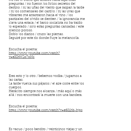
No fue el otoño que arrastró hasta aquí estas
preguntas / no fueron los folios secretos del
destino / ni las uñas del viento que raspan la tarde
/ ni los comensales del castillo / ni las uvas que
vibrantes me arrastraron hacia el vino / los
pastizales del olvido se derriten / la ignorancia me
clava una estaca / el barco socialista no ha traído
lo esperado / solo estas preguntas cansadas / este
silencio poroso.
Doblo los diarios / cruzo las piernas.
Seguiré por este río donde fluye la melancolía.
Escucha el poema:
https://www.youtube.com/watch?
v=eXIhW2o7oNc
Eres esto y lo otro / bebemos vodka / jugamos a
las cartas.
La tarde vuelca sus pájaros / el aire corre entre los
cuerpos.
Heráclito siempre nos alcanza / más aquí o más
allá / nos encontrará la muerte con una bandera.
Escucha el poema:
https://www.youtube.com/watch?v=e681hb-hjps
Es vacuo / poco bendito / veinticinco viejas y un