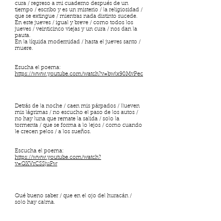
cura / regreso a mi cuaderno después de un
tiempo / escribo y es un misterio / la religiosidad /
que se extingue / mientras nada distinto sucede.
En este jueves / igual y breve / como todos los
jueves / veinticinco viejas y un cura / nos dan la
pauta.
En la líquida modernidad / hasta el jueves santo /
muere.
Esucha el poema:
https://www.youtube.com/watch?v=bwlx90MvPec
Detrás de la noche / caen mis párpados / llueven
mis lágrimas / no escucho el paso de los autos /
no hay luna que remate la salida / solo la
tormenta / que se forma a lo lejos / como cuando
le crecen pelos / a los sueños.
Escucha el poema:
https://www.youtube.com/watch?
v=QXVrCSSjuFw
Qué bueno saber / que en el ojo del huracán /
solo hay calma.