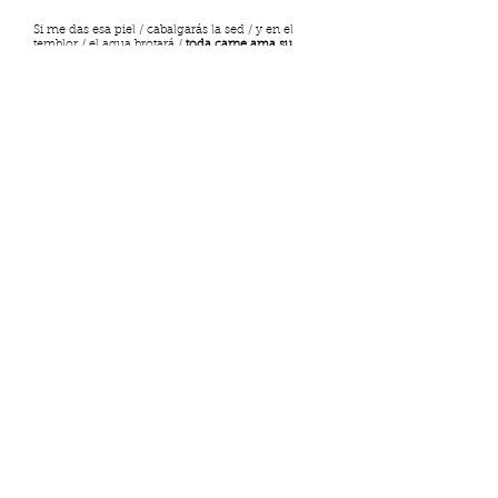
Si me das esa piel / cabalgarás la sed / y en el
temblor / el agua brotará /
toda carne ama su
sudor.
Elipsis ya no está activa, pero si
te interesa la literatura puedes
visitar nuestro nuevo proyecto:
MURA
Ver más