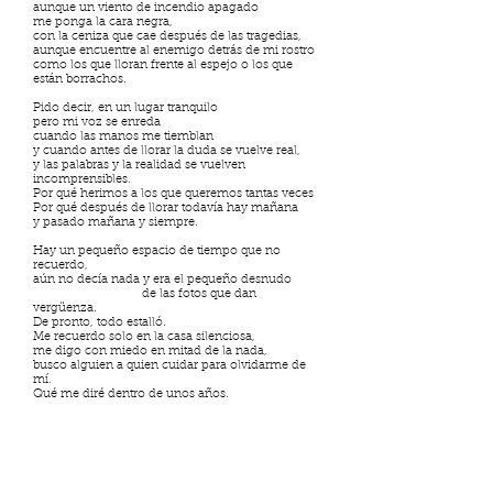
aunque un viento de incendio apagado
me ponga la cara negra,
con la ceniza que cae después de las tragedias,
aunque encuentre al enemigo detrás de mi rostro
como los que lloran frente al espejo o los que
están borrachos.
Pido decir, en un lugar tranquilo
pero mi voz se enreda
cuando las manos me tiemblan
y cuando antes de llorar la duda se vuelve real,
y las palabras y la realidad se vuelven
incomprensibles.
Por qué herimos a los que queremos tantas veces
Por qué después de llorar todavía hay mañana
y pasado mañana y siempre.
Hay un pequeño espacio de tiempo que no
recuerdo,
aún no decía nada y era el pequeño desnudo
de las fotos que dan
vergüenza.
De pronto, todo estalló.
Me recuerdo solo en la casa silenciosa,
me digo con miedo en mitad de la nada,
busco alguien a quien cuidar para olvidarme de
mí.
Qué me diré dentro de unos años.
Inmóvil, mi casa es la misma,
y yo al atardecer, parado en el centro, dejo de
moverme,
el recuerdo y el hoy son solo tiempos verbales.
Se detiene junto a mí un ser pequeño con cara de