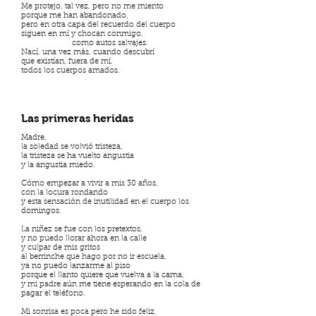
Me protejo, tal vez, pero no me miento
porque me han abandonado,
pero en otra capa del recuerdo del cuerpo
siguen en mí y chocan conmigo,
como autos salvajes.
Nací, una vez más, cuando descubrí
que existían, fuera de mí,
todos los cuerpos amados.
Las primeras heridas
Madre,
la soledad se volvió tristeza,
la tristeza se ha vuelto angustia
y la angustia miedo.
Cómo empezar a vivir a mis 30 años,
con la locura rondando
y esta sensación de inutilidad en el cuerpo los
domingos.
La niñez se fue con los pretextos,
y no puedo llorar ahora en la calle
y culpar de mis gritos
al berrinche que hago por no ir escuela,
ya no puedo lanzarme al piso
porque el llanto quiere que vuelva a la cama,
y mi padre aún me tiene esperando en la cola de
pagar el teléfono.
Mi sonrisa es poca pero he sido feliz,