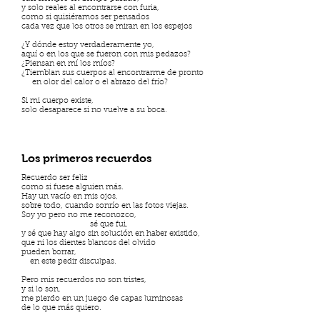
y solo reales al encontrarse con furia,
como si quisiéramos ser pensados
cada vez que los otros se miran en los espejos
¿Y dónde estoy verdaderamente yo,
aquí o en los que se fueron con mis pedazos?
¿Piensan en mí los míos?
¿Tiemblan sus cuerpos al encontrarme de pronto
en olor del calor o el abrazo del frío?
Si mi cuerpo existe,
solo desaparece si no vuelve a su boca.
Los primeros recuerdos
Recuerdo ser feliz
como si fuese alguien más.
Hay un vacío en mis ojos,
sobre todo, cuando sonrío en las fotos viejas.
Soy yo pero no me reconozco,
sé que fui,
y sé que hay algo sin solución en haber existido,
que ni los dientes blancos del olvido
pueden borrar,
en este pedir disculpas.
Pero mis recuerdos no son tristes,
y si lo son,
me pierdo en un juego de capas luminosas
de lo que más quiero.