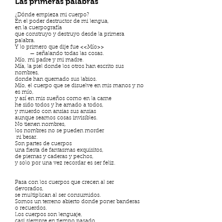
Las primeras palabras
¿Dónde empieza mi cuerpo?
En el poder destructor de mi lengua,
en la cuerpografía
que construyo y destruyo desde la primera
palabra.
Y lo primero que dije fue <<Mío>>
— señalando todas las cosas.
Mío, mi padre y mi madre.
Mía, la piel donde los otros han escrito sus
nombres,
donde han quemado sus labios.
Mío, el cuerpo que se disuelve en mis manos y no
es mío,
y así en mis sueños como en la carne
he sido todos y he amado a todos,
y muerdo con ansias sus ansias
aunque seamos cosas invisibles.
No tienen nombres,
los nombres no se pueden morder
ni besar.
Son partes de cuerpos
una fiesta de fantasmas exquisitos,
de piernas y caderas y pechos,
y solo por una vez recordar es ser feliz.
Pasa con los cuerpos que crecen al ser
devorados,
se multiplican al ser consumidos.
Somos un terreno abierto donde poner banderas
o recuerdos.
Los cuerpos son lenguaje,
casi siempre en tiempo pasado,