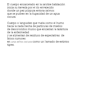
El cuerpo encarcelado en la salobre habitación
inicia su travesía por el río envejecido
donde un pez púrpura entona salmos
que se pudren en la fugacidad de un agua
oscura.
Cuerpo o languidez que vuela como el humo
hacia la nada hecha de partículas de miedos
de descoloridos muros que encierran la tarántula
de la enfermedad
y se alimentan de residuos de expectativas de
falsos rumores
en
una selva oscura
como un llamado de extintos
tigres.
Elipsis ya no está activa, pero si