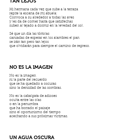
TAN LEJOS
Mi hermana cada vez que sube a la terraza
repite la escena de mi abuela:
Convoca a su alrededor a todas las aves
y les da de comer hasta que satisfechas
suben al tejado a dormir en la levedad del sol.
Sé que un día las tórtolas
cansadas de esperar en los alambres el pan
se irán tan pero tan lejos
que olvidarán para siempre el camino de regreso.
NO ES LA IMAGEN
No es la imagen
ni la parte del recuerdo
que se ha quedado a oscuras
sino la densidad de las sombras.
No es la cabalgata de adioses
oculta entre las olas
o en la penumbra
que ha borrado el paisaje
sino el oportunismo del tiempo
acechando a sus próximas víctimas.
UN AGUA OSCURA