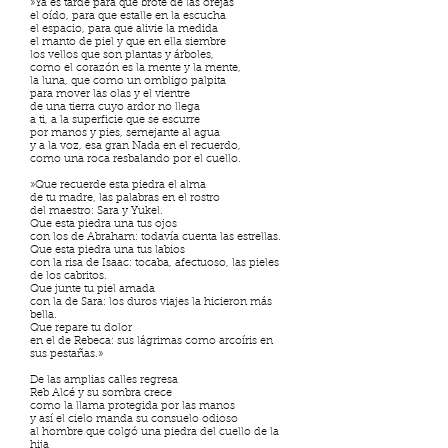
»Ya es tarde para que brote de las orejas
el oído, para que estalle en la escucha
el espacio, para que alivie la medida
el manto de piel y que en ella siembre
los vellos que son plantas y árboles,
como el corazón es la mente y la mente,
la luna, que como un ombligo palpita
para mover las olas y el vientre
de una tierra cuyo ardor no llega
a ti, a la superficie que se escurre
por manos y pies, semejante al agua
y a la voz, esa gran Nada en el recuerdo,
como una roca resbalando por el cuello.
»Que recuerde esta piedra el alma
de tu madre, las palabras en el rostro
del maestro: Sara y Yukel.
Que esta piedra una tus ojos
con los de Abraham: todavía cuenta las estrellas.
Que esta piedra una tus labios
con la risa de Isaac: tocaba, afectuoso, las pieles
de los cabritos.
Que junte tu piel amada
con la de Sara: los duros viajes la hicieron más
bella.
Que repare tu dolor
en el de Rebeca: sus lágrimas como arcoíris en
sus pestañas.»
De las amplias calles regresa
Reb Alcé y su sombra crece
como la llama protegida por las manos
y así el cielo manda su consuelo odioso
al hombre que colgó una piedra del cuello de la
hija