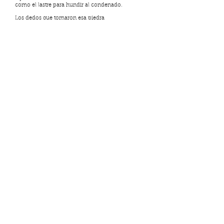
como el lastre para hundir al condenado.
Los dedos que tomaron esa piedra
recuerdan su forma: era pequeña,
pero cuán pesada bajo la luz azul en la morgue.
Elipsis ya no está activa, pero si
te interesa la literatura puedes
visitar nuestro nuevo proyecto:
MURA
Ver más