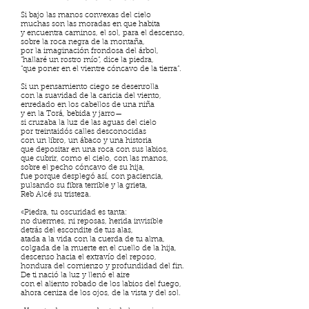
Si bajo las manos convexas del cielo
muchas son las moradas en que habita
y encuentra caminos, el sol, para el descenso,
sobre la roca negra de la montaña,
por la imaginación frondosa del árbol,
“hallaré un rostro mío”, dice la piedra,
“que poner en el vientre cóncavo de la tierra”.
Si un pensamiento ciego se desenrolla
con la suavidad de la caricia del viento,
enredado en los cabellos de una niña
y en la Torá, bebida y jarro—
si cruzaba la luz de las aguas del cielo
por treintaidós calles desconocidas
con un libro, un ábaco y una historia
que depositar en una roca con sus labios,
que cubrir, como el cielo, con las manos,
sobre el pecho cóncavo de su hija,
fue porque desplegó así, con paciencia,
pulsando su fibra terrible y la grieta,
Reb Alcé su tristeza.
«Piedra, tu oscuridad es tanta:
no duermes, ni reposas, herida invisible
detrás del escondite de tus alas,
atada a la vida con la cuerda de tu alma,
colgada de la muerte en el cuello de la hija,
descenso hacia el extravío del reposo,
hondura del comienzo y profundidad del fin.
De ti nació la luz y llenó el aire
con el aliento robado de los labios del fuego,
ahora ceniza de los ojos, de la vista y del sol.