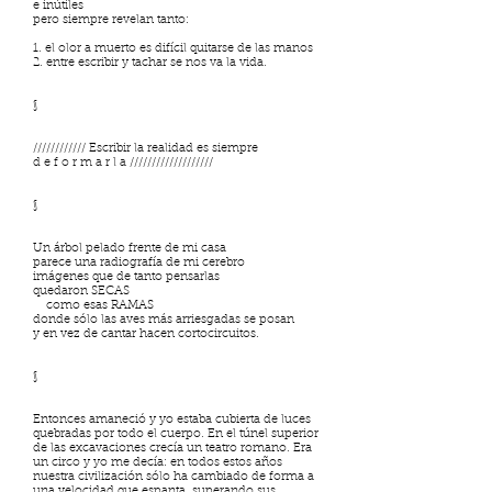
e inútiles
pero siempre revelan tanto:
1. el olor a muerto es difícil quitarse de las manos
2. entre escribir y tachar se nos va la vida.
§
//////////// Escribir la realidad es siempre
d e f o r m a r l a ///////////////////
§
Un árbol pelado frente de mi casa
parece una radiografía de mi cerebro
imágenes que de tanto pensarlas
quedaron SECAS
como esas RAMAS
donde sólo las aves más arriesgadas se posan
y en vez de cantar hacen cortocircuitos.
§
Entonces amaneció y yo estaba cubierta de luces
quebradas por todo el cuerpo. En el túnel superior
de las excavaciones crecía un teatro romano. Era
un circo y yo me decía: en todos estos años
nuestra civilización sólo ha cambiado de forma a
una velocidad que espanta, superando sus