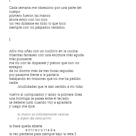
§
Cada semana me obsesiono por una parte del
cuerpo
primero fueron las manos
ahora estoy con los ojos
los veo dilatarse en todo lo que toco
siempre con los párpados cerrados.
§
Afilo mis uñas con un cuchillo en la cocina
mientras fantaseo con una escritura más aguda
más punzante
me río con tal disparate y pienso que son los
estragos
de no dormir más de tres horas seguidas
por pasarme frente a la pantalla
trabajando en misiones que no me ha pedido
nadie
/inutilidades que le dan sentido a mi vida/
vuelvo al computador y lanzo la primera línea
una hormiga se pasea entre el teclado
se detiene justo cuando voy a aplastarla
y luego me dice:
tu mano es infinitamente valiosa
y algún día será polvo
la frase queda abierta
e n t r e c o r t a d a
la veo perderse para siempre bajo la letra S