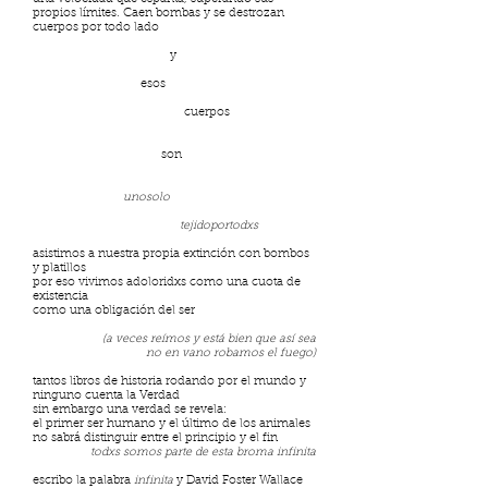
propios límites. Caen bombas y se destrozan
cuerpos por todo lado
y
esos
cuerpos
son
unosolo
tejidoportodxs
asistimos a nuestra propia extinción con bombos
y platillos
por eso vivimos adoloridxs como una cuota de
existencia
como una obligación del ser
(a veces reímos y está bien que así sea
no en vano robamos el fuego)
tantos libros de historia rodando por el mundo y
ninguno cuenta la Verdad
sin embargo una verdad se revela:
el primer ser humano y el último de los animales
no sabrá distinguir entre el principio y el fin
todxs somos parte de esta broma infinita
escribo la palabra
infinita
y David Foster Wallace