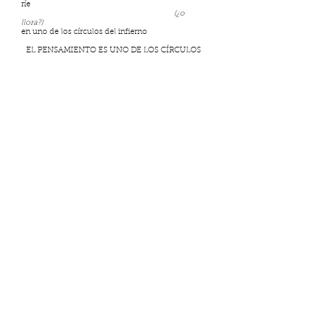
ríe
(¿o
llora?)
en uno de los círculos del infierno
EL PENSAMIENTO ES UNO DE LOS CÍRCULOS
DEL INFIERNO
ayer
OTRX
se colgó
en un cuarto
de hotel
multiplicando
la legión de
suicidados
por la
sociedad
a lxs que
nadie llora
hoy
también
alguien más
lo hace
mientras
escribo
esto
y
u n a
f l o r
s a l e