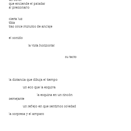
un color
que enciende el paladar
al presionarlo
cierta luz
tibia
tras once minutos de anclaje
el sonido
la vista horizontal
su tacto
la distancia que dibuja el tiempo
un eco que la esquiva
la esquina en un rincón
semejante
un reflejo en que sentimos soledad
la sorpresa y el amparo