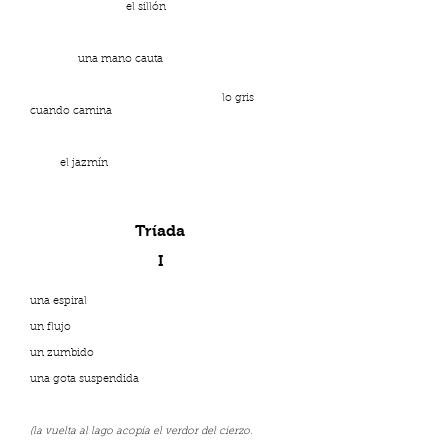
el sillón
una mano cauta
lo gris
cuando camina
el jazmín
Tríada
I
una espiral
un flujo
un zumbido
una gota suspendida
(la vuelta al lago acopia el verdor del cierzo.