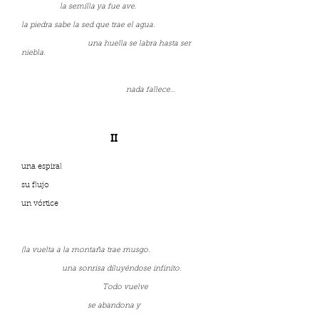
la semilla ya fue ave.
la piedra sabe la sed que trae el agua.
una huella se labra hasta ser
niebla.
nada fallece…
II
una espiral
su flujo
un vórtice
(la vuelta a la montaña trae musgo.
una sonrisa diluyéndose infinito.
Todo vuelve
se abandona y