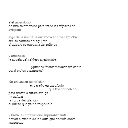
Y el monólogo
de una salamandra paralizaba las súplicas del
avispero
algo de la noche se encendía en una capucha
sin las canicas del agujero
el adagio se quedaría sin reflejos
y entonces
la abuela del caldero averiguaba:
¿quiénes intercambiaban un canto
coral en los pizarrones?
No era acaso de reflejar
el pasado en un dibujo
que fue concebido
para matar la futura arruga
y traficar
la culpa del silencio
al hueso que ya no respondía
y hasta las pinturas que supuraban tinta
herían el viento de la flauta que dormía sobre
mazorcas