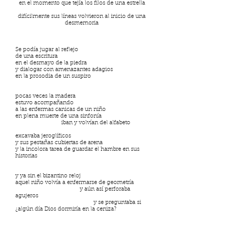
en el momento que tejía los filos de una estrella
difícilmente sus líneas volvieron al inicio de una
desmemoria
Se podía jugar al reflejo
de una escritura
en el desmayo de la piedra
y dialogar con amenazantes adagios
en la prosodia de un suspiro
pocas veces la madera
estuvo acompañando
a las enfermas canicas de un niño
en plena muerte de una sinfonía
iban y volvían del alfabeto
excavaba jeroglíficos
y sus pestañas cubiertas de arena
y la incolora tarea de guardar el hambre en sus
historias
y ya sin el bizantino reloj
aquel niño volvía a enfermarse de geometría
y aún así perforaba
agujeros
y se preguntaba si
¿algún día Dios dormiría en la ceniza?