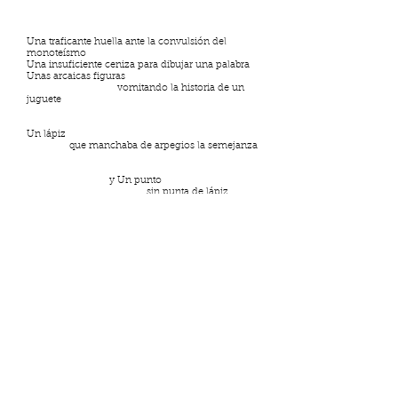
Una traficante huella ante la convulsión del
monoteísmo
Una insuficiente ceniza para dibujar una palabra
Unas arcaicas figuras
vomitando la historia de un
juguete
Un lápiz
que manchaba de arpegios la semejanza
y Un punto
sin punta de lápiz
haciendo pactos con una carcajada
y uno sin
Una armónica
huyendo de las bocas sin lengua
Dios no conocía el adagio del infinito porque la
infancia aún se enfermaba en la abolida escritura
de un reflejo: escribir en reflejo era desempañar
las hojas que despedían la madrugada de un
esqueleto, acaso, destruir el movimiento de un
madero que se quedaba sin su otro madero;
ambos maderos sin la derrota del cuerpo,
huérfanos del clavo, contagiados de angustia.