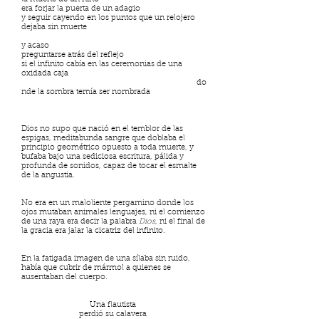
era forjar la puerta de un adagio
y seguir cayendo en los puntos que un relojero
dejaba sin muerte
y acaso
preguntarse atrás del reflejo
si el infinito cabía en las ceremonias de una
oxidada caja
do
nde la sombra temía ser nombrada
Dios no supo que nació en el temblor de las
espigas, meditabunda sangre que doblaba el
principio geométrico opuesto a toda muerte, y
bufaba bajo una sediciosa escritura, pálida y
profunda de sonidos, capaz de tocar el esmalte
de la angustia.
No era en un maloliente pergamino donde los
ojos mutaban animales lenguajes, ni el comienzo
de una raya era decir la palabra
Dios
, ni el final de
la gracia era jalar la cicatriz del infinito.
En la fatigada imagen de una sílaba sin ruido,
había que cubrir de mármol a quienes se
ausentaban del cuerpo.
Una flautista
perdió su calavera