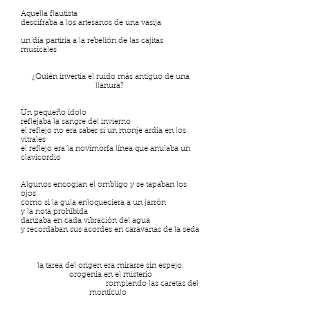
Aquella flautista
descifraba a los artesanos de una vasija
un día partiría a la rebelión de las cajitas
musicales
¿Quién invertía el ruido más antiguo de una
llanura?
Un pequeño ídolo
reflejaba la sangre del invierno
el reflejo no era saber si un monje ardía en los
vitrales
el reflejo era la novimorfa línea que anulaba un
clavicordio
Algunos encogían el ombligo y se tapaban los
ojos
como si la gula enloqueciera a un jarrón
y la nota prohibida
danzaba en cada vibración del agua
y recordaban sus acordes en caravanas de la seda
la tarea del origen era mirarse sin espejo:
orogenia en el misterio
rompiendo las caretas del
montículo