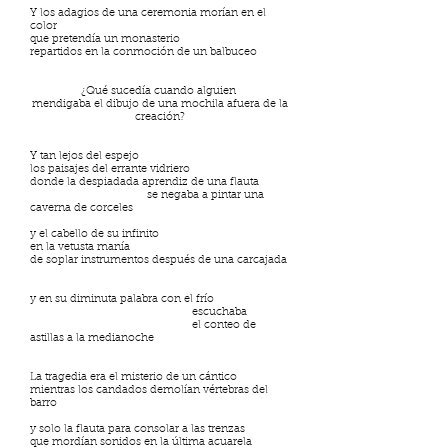
Y los adagios de una ceremonia morían en el
color
que pretendía un monasterio
repartidos en la conmoción de un balbuceo
¿Qué sucedía cuando alguien
mendigaba el dibujo de una mochila afuera de la
creación?
Y tan lejos del espejo
los paisajes del errante vidriero
donde la despiadada aprendiz de una flauta
se negaba a pintar una
caverna de corceles
y el cabello de su infinito
en la vetusta manía
de soplar instrumentos después de una carcajada
y en su diminuta palabra con el frío
escuchaba
el conteo de
astillas a la medianoche
La tragedia era el misterio de un cántico
mientras los candados demolían vértebras del
barro
y solo la flauta para consolar a las trenzas
que mordían sonidos en la última acuarela