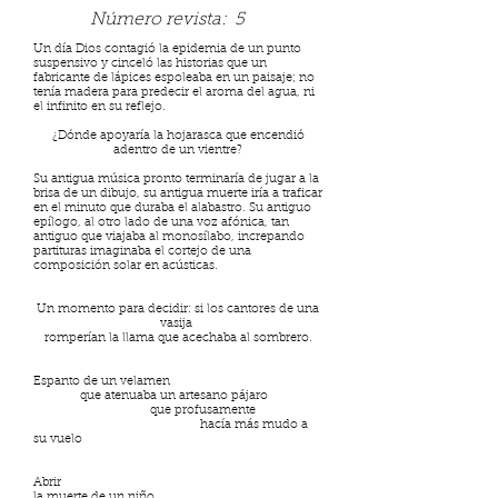
Número revista:
5
Un día Dios contagió la epidemia de un punto
suspensivo y cinceló las historias que un
fabricante de lápices espoleaba en un paisaje; no
tenía madera para predecir el aroma del agua, ni
el infinito en su reflejo.
¿Dónde apoyaría la hojarasca que encendió
adentro de un vientre?
Su antigua música pronto terminaría de jugar a la
brisa de un dibujo, su antigua muerte iría a traficar
en el minuto que duraba el alabastro. Su antiguo
epílogo, al otro lado de una voz afónica, tan
antiguo que viajaba al monosílabo, increpando
partituras imaginaba el cortejo de una
composición solar en acústicas.
Un momento para decidir: si los cantores de una
vasija
romperían la llama que acechaba al sombrero.
Espanto de un velamen
que atenuaba un artesano pájaro
que profusamente
hacía más mudo a
su vuelo
Abrir
la muerte de un niño