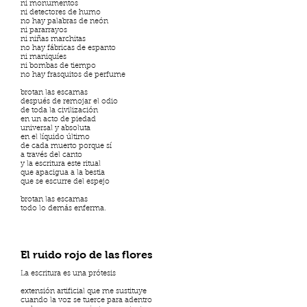
ni monumentos
ni detectores de humo
no hay palabras de neón
ni pararrayos
ni niñas marchitas
no hay fábricas de espanto
ni maniquíes
ni bombas de tiempo
no hay frasquitos de perfume
brotan las escamas
después de remojar el odio
de toda la civilización
en un acto de piedad
universal y absoluta
en el líquido último
de cada muerto porque sí
a través del canto
y la escritura este ritual
que apacigua a la bestia
que se escurre del espejo
brotan las escamas
todo lo demás enferma.
El ruido rojo de las flores
La escritura es una prótesis
extensión artificial que me sustituye
cuando la voz se tuerce para adentro