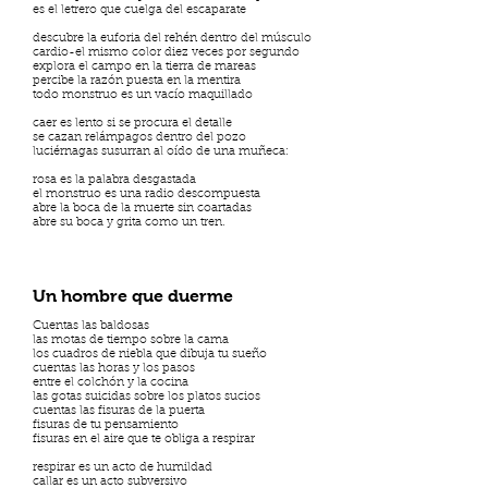
es el letrero que cuelga del escaparate
descubre la euforia del rehén dentro del músculo
cardio-el mismo color diez veces por segundo
explora el campo en la tierra de mareas
percibe la razón puesta en la mentira
todo monstruo es un vacío maquillado
caer es lento si se procura el detalle
se cazan relámpagos dentro del pozo
luciérnagas susurran al oído de una muñeca:
rosa es la palabra desgastada
el monstruo es una radio descompuesta
abre la boca de la muerte sin coartadas
abre su boca y grita como un tren.
Un hombre que duerme
Cuentas las baldosas
las motas de tiempo sobre la cama
los cuadros de niebla que dibuja tu sueño
cuentas las horas y los pasos
entre el colchón y la cocina
las gotas suicidas sobre los platos sucios
cuentas las fisuras de la puerta
fisuras de tu pensamiento
fisuras en el aire que te obliga a respirar
respirar es un acto de humildad
callar es un acto subversivo