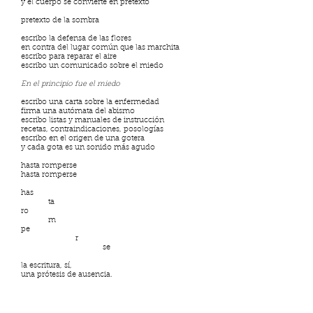
y el cuerpo se convierte en pretexto
pretexto de la sombra
escribo la defensa de las flores
en contra del lugar común que las marchita
escribo para reparar el aire
escribo un comunicado sobre el miedo
En el principio fue el miedo
escribo una carta sobre la enfermedad
firma una autómata del abismo
escribo listas y manuales de instrucción
recetas, contraindicaciones, posologías
escribo en el origen de una gotera
y cada gota es un sonido más agudo
hasta romperse
hasta romperse
has
ta
ro
m
pe
r
se
la escritura, sí,
una prótesis de ausencia.