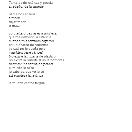
Templos de retórica y poesía
alrededor de la muerte
nadie nos enseña
a morir
dejar morir
o matar
yo prefiero peinar esta muñeca
que me devolvió la infancia
cuando mis sentidos cayeron
en un charco de sedantes
ya casi no le queda pelo
¿también tiene cáncer?
No existe la muerte de plástico
no existe la muerte si no la nombras
decir es una forma de perder
el miedo lo sabe
lo sabe porque yo lo sé
así empieza la retórica
la muerte es una tregua
entre el quirófano y el jardín
y no importa en qué lado estés
siempre habrá flores.
El vacío es para quien se busca
y no se reconoce
el vacío es para quien se encuentra
y no se entiende