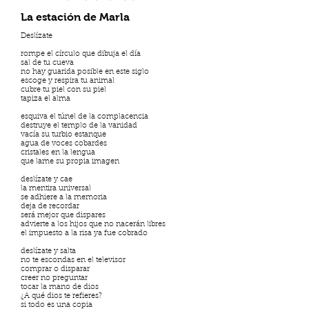
La estación de Marla
Deslízate
rompe el círculo que dibuja el día
sal de tu cueva
no hay guarida posible en este siglo
escoge y respira tu animal
cubre tu piel con su piel
tapiza el alma
esquiva el túnel de la complacencia
destruye el templo de la vanidad
vacía su turbio estanque
agua de voces cobardes
cristales en la lengua
que lame su propia imagen
deslízate y cae
la mentira universal
se adhiere a la memoria
deja de recordar
será mejor que dispares
advierte a los hijos que no nacerán libres
el impuesto a la risa ya fue cobrado
deslízate y salta
no te escondas en el televisor
comprar o disparar
creer no preguntar
tocar la mano de dios
¿A qué dios te refieres?
si todo es una copia