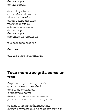
de una copia
de una copia…
deslízate y observa
el mundo se derrumba
ídolos incinerados
danza abierta del caos
vestigios digitales
si todo es una copia
de una copia
de una copia
sabremos las respuestas
jala despacito el gatillo
deslízate
que sea dulce la ceremonia.
Todo monstruo grita como un
tren
Cayó en un pozo tan profundo
que tuvo tiempo para decir
deja la luz encendida
la inocencia correr
deja el manto de la certidumbre
y escucha con el temblor despierto:
se remata un almacén imaginario
existen promesas que no se deben cumplir