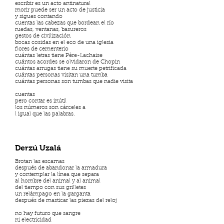
escribir es un acto antinatural
morir puede ser un acto de justicia
y sigues contando
cuentas las cabezas que bordean el río
ruedas, ventanas, basureros
gestos de civilización
bocas cosidas en el eco de una iglesia
flores de cementerio
cuántas letras tiene Père-Lachaise
cuántos acordes se olvidaron de Chopin
cuántas arrugas tiene su muerte petrificada
cuántas personas visitan una tumba
cuántas personas son tumbas que nadie visita
cuentas
pero contar es inútil
los números son cárceles a
l igual que las palabras.
Derzú Uzalá
Brotan las escamas
después de abandonar la armadura
y contemplar la línea que separa
al hombre del animal y al animal
del tiempo con sus grilletes
un relámpago en la garganta
después de masticar las piezas del reloj
no hay futuro que sangre
ni electricidad