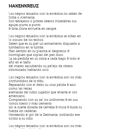
HAKENKREUZ
Los negros tatuados con la esvástica no saben de
India o Alemania.
Son tablajeros o pobres rateros miserables sus
agujas punto a punto
& tinta china envuelta en sangre.
Los negros tatuados con la esvástica se silban en
lo oscuro de los techos.
Saben que es su piel un armamento dispuesto a
tumbarnos en la tumba.
Han sentido en su plasma el desprecio &
hormigueo que soplan del pan duro.
La ira perdida en su orina a cada trago & todo el
año en el baño
del mareo sacudiendo su pellejo de obrero
infortunado hablando solo.
Los negros tatuados con la esvástica son los más
confundidos de la tribu.
Repasando con el dedo su cruz pálida & azul
como las venas
alemanas del rubio jugador que levanta el oro
americano.
Comprando con su sal los uniformes & en sus
lomos hierro y más cemento
sin la suerte dorada de cerveza & mula & burra su
fuerza sin cadenas
vitoreando el gol de la Germania; instilando ese
colirio a su odio.
Los negros tatuados con la esvástica son los más