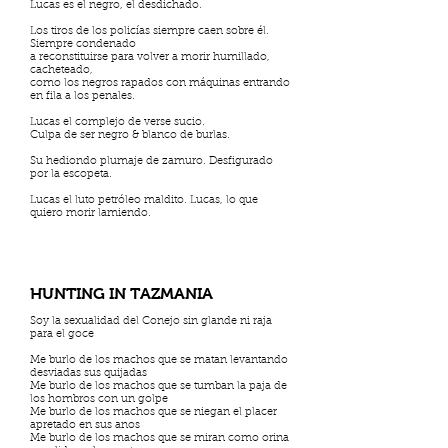
Lucas es el negro, el desdichado.
Los tiros de los policías siempre caen sobre él.
Siempre condenado
a reconstituirse para volver a morir humillado,
cacheteado,
como los negros rapados con máquinas entrando
en fila a los penales.
Lucas el complejo de verse sucio.
Culpa de ser negro & blanco de burlas.
Su hediondo plumaje de zamuro. Desfigurado
por la escopeta.
Lucas el luto petróleo maldito. Lucas, lo que
quiero morir lamiendo.
HUNTING IN TAZMANIA
Soy la sexualidad del Conejo sin glande ni raja
para el goce
Me burlo de los machos que se matan levantando
desviadas sus quijadas
Me burlo de los machos que se tumban la paja de
los hombros con un golpe
Me burlo de los machos que se niegan el placer
apretado en sus anos
Me burlo de los machos que se miran como orina