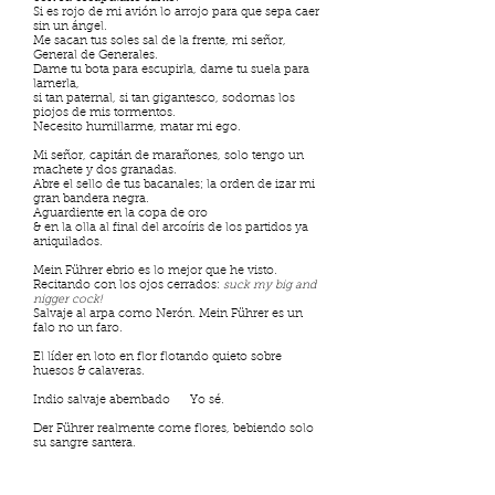
Si es rojo de mi avión lo arrojo para que sepa caer
sin un ángel.
Me sacan tus soles sal de la frente, mi señor,
General de Generales.
Dame tu bota para escupirla, dame tu suela para
lamerla,
si tan paternal, si tan gigantesco, sodomas los
piojos de mis tormentos.
Necesito humillarme, matar mi ego.
Mi señor, capitán de marañones, solo tengo un
machete y dos granadas.
Abre el sello de tus bacanales; la orden de izar mi
gran bandera negra.
Aguardiente en la copa de oro
& en la olla al final del arcoíris de los partidos ya
aniquilados.
Mein Führer ebrio es lo mejor que he visto.
Recitando con los ojos cerrados:
suck my big and
nigger cock!
Salvaje al arpa como Nerón. Mein Führer es un
falo no un faro.
El líder en loto en flor flotando quieto sobre
huesos & calaveras.
Indio salvaje abembado Yo sé.
Der Führer realmente come flores, bebiendo solo
su sangre santera.