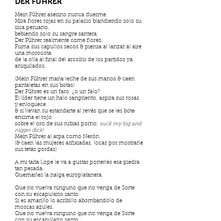
DER FÜHRER
Mein Führer asesino nunca duerme.
Mira flores rojas en su palacio blandiendo solo su
sica peruano,
bebiendo solo su sangre santera.
Der Führer realmente come flores.
Fuma sus capullos secos & piensa al lanzar al aire
una morocota
de la olla al final del arcoíris de los partidos ya
aniquilados.
(Mein
Führer mana leche de sus manos & caen
pantaletas en sus botas)
Der Führer es un faro, ¿o un falo?
El líder tiene un halo sangriento, aspira sus rosas
y enloquece.
& si llevan su estandarte al revés que se les bote
encima el rojo
sobre el oro de sus rubias porno:
suck my big and
nigger dick!
Mein Führer al arpa como Nerón.
(& caen las mujeres asfixiadas, locas por mostrarle
sus tetas gordas)
A mi taita Lope le va a gustar ponerles esa piedra
tan pesada.
Quemarles la nalga europlatanera.
Que no vuelva ninguno que no venga de Sorte
con su escapulario santo.
Si es amarillo lo acribillo abombándolo de
moscas azules.
Que no vuelva ninguno que no venga de Sorte
con su escapulario santo.