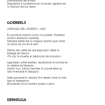
confundidos de la tribu.
Dispuestos a tumbarnos en la tumba; rapados en
lo obscuro de sus sesos.
GOEBBELS
JORNADA DEL MUERTO / 1945
El coyote es marrón como los pobres. Nuestros
sólidos desechos cayendo.
Siempre detrás de un mágico animal que come
un arroz de oro en el aire.
Dentro del cráter de una explosión libera la
energía del átomo.
«Yo soy la muerte, el destructor de mundos».
Agachado sobre piedras, rascándose la roncha en
su cabeza de fracasos,
vuelto loco, hecho hambre, el coyote abre un
libro & estudia el triángulo.
Sabe que entre el camino & el deseo corre la vida
que no atrapamos
ahorcando solos nuestro propio cuello.
DERNIGGA