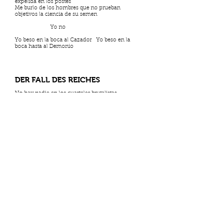
expelida en los postes
Me burlo de los hombres que no prueban
objetivos la ciencia de su semen
Yo no
Yo beso en la boca al Cazador Yo beso en la
boca hasta al Demonio
DER FALL DES REICHES
No hay nadie en los cuarteles brutalistas.
Marcharon con las manos tras la nuca, vigilados
por perros & fusiles.
Otros se dispararon en la boca & chorrean como
el huevo partido.
Los misiles, plateados como espadas, todavía
apuntan a las nubes
de donde proviene la lluvia ácida. Un loco baila &
saca su lengua.
El zamuro, en el asta sin bandera, picotea el dedo
del anillo.
Edificios cariados por esquirlas; halitosis de
pólvora & gasoil.
Todos los puentes están destruidos
& abajo, entre el monte, las cruces conmemoran
los saltos al vacío.