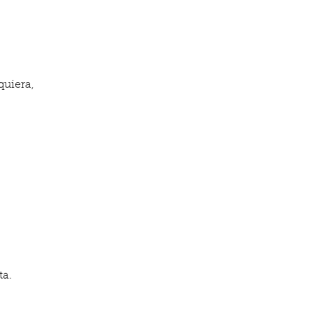
quiera,
.
ta.