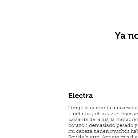
Ya no
Electra
Tengo la garganta atravesada 
cinéticos y el corazón huéspe
bastarda de la luz, la morado
corazón demasiado pesado y g
mi cabeza tienen muchos hab
Soy de hierro. Aprieto mis die