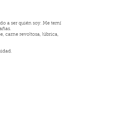
 a ser quién soy. Me temí
añas.
 carne revoltosa, lúbrica,
sidad.