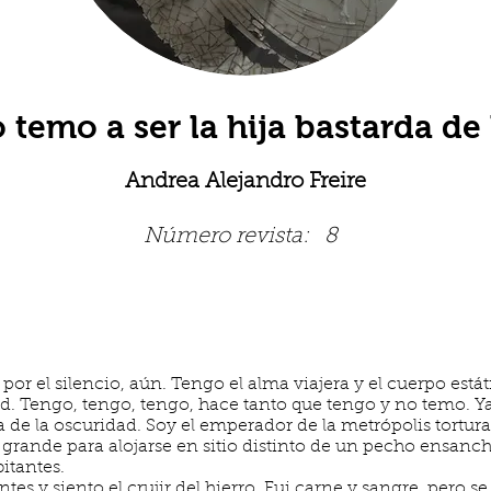
 temo a ser la hija bastarda de 
Andrea Alejandro Freire
Número revista:
8
por el silencio, aún. Tengo el alma viajera y el cuerpo est
d. Tengo, tengo, tengo, hace tanto que tengo y no temo. Ya 
ra de la oscuridad. Soy el emperador de la metrópolis tortu
rande para alojarse en sitio distinto de un pecho ensanch
itantes.
ntes y siento el crujir del hierro. Fui carne y sangre, pero s