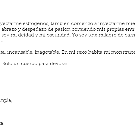
ctarme estrógenos, también comenzó a inyectarme miedo
abrazo y despedazo de pasión comiendo mis propias entr
 soy mi deidad y mi oscuridad. Yo soy unx milagro de carne,
le.
ta, incansable, inagotable. En mi sexo habita mi monstruo
s. Solo un cuerpo para devorar.
empla,
a,