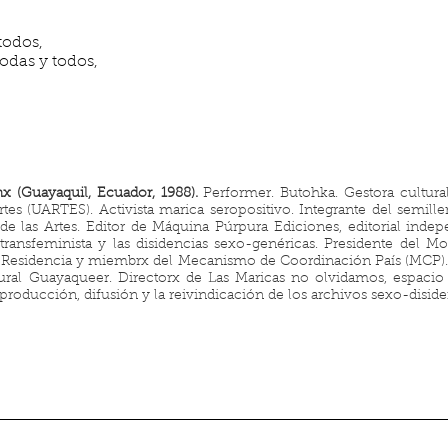
todos,
odas y todos,
x (Guayaquil, Ecuador, 1988).
Performer. Butohka. Gestora cultural
rtes (UARTES). Activista marica seropositivo. Integrante del semille
de las Artes. Editor de Máquina Púrpura Ediciones, editorial indep
transfeminista y las disidencias sexo-genéricas. Presidente del Mo
Residencia y miembrx del Mecanismo de Coordinación País (MCP). 
al Guayaqueer. Directorx de Las Maricas no olvidamos, espacio q
 producción, difusión y la reivindicación de los archivos sexo-disid