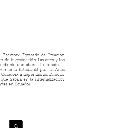
. Escritorx. Egresado de Creación
ro de investigación Las artes y los
endiente que aborda lo torcido, la
vimiento Estudiantil por las Artes
Curadorx independiente. Director
ue trabaja en la sistematización,
entes en Ecuador.