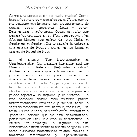
Número revista:
7
Como una constelación de “ready-mades”. Como
buscar los mejores y pegarlos en el álbum que yo
me imagino que imagino. Así, en una mezcla de
copiar, pegar, intervenir. Sacar y poner.
Desmenuzar y aglomerar. Como un niño que
pegara los cromitos en su álbum respectivo y les
dibujara bigotes con esfero de rojo. Hallar el
detalle en el detalle. ¿Cómo sacarle la cabeza a
una estatua de Rodin y poner, en su lugar, el
cráneo de Robert de Niro?
En el ensayo “The Incomparable as
Uninterpretable: Comparative Literature and the
Question of Relevant (Re)contextualization”,
Andrei Terian señala que la trivialización es un
procedimiento retórico para convertir las
diferencias de naturaleza —esenciales, digamos—
en diferencias de grado. Así, por ejemplo, una de
las distinciones fundamentales que solemos
efectuar los seres humanos es la que separa —o
puede separar— “lo sagrado” y “lo profano”. En
una sociedad donde todo misterio parece
automáticamente explicable y racionalizable, lo
sagrado parecería un simulacro o, inclusive, una
farsa. En ese sentido, parecería difícil “trivializar” o
“profanar” aquello que ya está desacralizado:
pensemos en Dios, lo divino, lo sobrenatural, lo
etérico. Sin embargo, lo sagrado no está
concernido estrictamente al ámbito religioso. Los
seres humanos necesitamos relatos, fábulas o
teoremas totalizadores y, aparentemente,