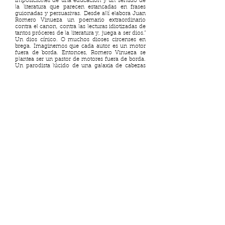
imposiciones de una educación y un sentido de
la literatura que parecen estancadas en frases
guionadas y persuasivas. Desde allí elabora Juan
Romero Vinueza un poemario extraordinario
contra el canon, contra las lecturas idiotizadas de
tantos próceres de la literatura y, juega a ser dios.”
Un dios cínico. O muchos dioses circenses en
brega. Imaginemos que cada autor es un motor
fuera de borda. Entonces, Romero Vinueza se
plantea ser un pastor de motores fuera de borda.
Un parodista lúcido de una galaxia de cabezas
decorativas para la sala de estar de la mente. Un
constelador de lápidas sobre las cuales ha
dibujado garabatos en un maravilloso,
singularísimo y suculento ejercicio de
imaginación triunfal, coleccionismo loco y
apasionada derrota.
Elipsis ya no está activa, pero si