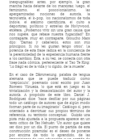
inexpugnables: antes, por ejemplo, la gran
marcha hacia delante de los marxistas; luego, el
feminismo, el poscolonialismo, las
apergaminadas nociones de autoría, la
tecnolatría, el k-pop, los nacionalismos de toda
índole, el ateísmo cientificista, el culto a
deportistas, políticos y estrellas de Hollywood,
etcétera. ¿Podemos vivir sin una gran causa que
nos supere, que rebase nuestra fugacidad? En
contraparte, muy en contraparte, Groucho Marx
dijo: “Damas y caballeros, estos son mis
principios. Si no les gustan tengo otros”. La
potencia de esta frase radica en la conciencia de
la perentoriedad de la experiencia humana frente
a los cambios. Ésta, a su vez, se conecta con otra
frase nada cómica, perteneciente al Tao Te King:
“Lo frágil es de la vida y lo rígido, de la muerte”.
En el caso de Dämmerung, palabra de lengua
alemana que se puede traducir como
“crepúsculo”, poemario coral escrito por Juan
Romero Vinueza, lo que está en juego es la
trivialización y la desacralización del autor y la
autoría. A propósito de este libro, Daniel J.
Rodríguez dice: “hace desfilar por sus páginas
todo un catálogo de autores que de algún modo
forman parte de su imaginario”. Catálogo sí, pero
orientado a desvirtuar sus propios términos de
referencia, su territorio conceptual. Quizás una
pista más ajustada a la propuesta aparece en un
texto crítico de Tes Nehuén: “Un autor que quiere
ser dios por un día. El punto de partida de esta
construcción piramidal es el deseo de ponerse
por encima de todo lo aprendido, de las