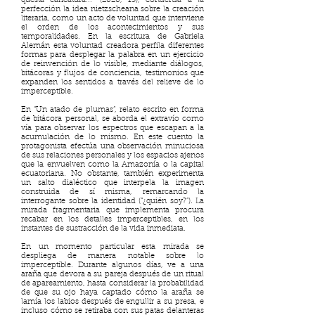
questa caricatura...” (2020, 19), condensa a la
perfección la idea nietzscheana sobre la creación
literaria, como un acto de voluntad que interviene
el orden de los acontecimientos y sus
temporalidades. En la escritura de Gabriela
Alemán esta voluntad creadora perfila diferentes
formas para desplegar la palabra en un ejercicio
de reinvención de lo visible, mediante diálogos,
bitácoras y flujos de conciencia, testimonios que
expanden los sentidos a través del relieve de lo
imperceptible.
En “Un atado de plumas”, relato escrito en forma
de bitácora personal, se aborda el extravío como
vía para observar los espectros que escapan a la
acumulación de lo mismo. En este cuento la
protagonista efectúa una observación minuciosa
de sus relaciones personales y los espacios ajenos
que la envuelven como la Amazonía o la capital
ecuatoriana. No obstante, también experimenta
un salto dialéctico que interpela la imagen
construida de sí misma, remarcando la
interrogante sobre la identidad (“¿quién soy?”). La
mirada fragmentaria que implementa procura
recabar en los detalles imperceptibles, en los
instantes de sustracción de la vida inmediata.
En un momento particular esta mirada se
despliega de manera notable sobre lo
imperceptible. Durante algunos días, ve a una
araña que devora a su pareja después de un ritual
de apareamiento, hasta considerar la probabilidad
de que su ojo haya captado cómo la araña se
lamía los labios después de engullir a su presa, e
incluso cómo se retiraba con sus patas delanteras