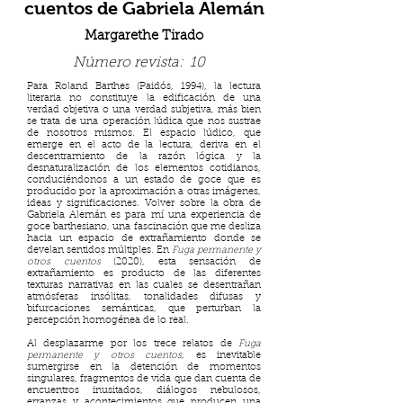
cuentos de Gabriela Alemán
Margarethe Tirado
Número revista:
10
Para Roland Barthes (Paidós, 1994), la lectura
literaria no constituye la edificación de una
verdad objetiva o una verdad subjetiva, más bien
se trata de una operación lúdica que nos sustrae
de nosotros mismos. El espacio lúdico, que
emerge en el acto de la lectura, deriva en el
descentramiento de la razón lógica y la
desnaturalización de los elementos cotidianos,
conduciéndonos a un estado de goce que es
producido por la aproximación a otras imágenes,
ideas y significaciones. Volver sobre la obra de
Gabriela Alemán es para mí una experiencia de
goce barthesiano, una fascinación que me desliza
hacia un espacio de extrañamiento donde se
develan sentidos múltiples. En
Fuga permanente y
otros cuentos
(2020), esta sensación de
extrañamiento es producto de las diferentes
texturas narrativas en las cuales se desentrañan
atmósferas insólitas, tonalidades difusas y
bifurcaciones semánticas, que perturban la
percepción homogénea de lo real.
Al desplazarme por los trece relatos de
Fuga
permanente y otros cuentos
, es inevitable
sumergirse en la detención de momentos
singulares, fragmentos de vida que dan cuenta de
encuentros inusitados, diálogos nebulosos,
erranzas y acontecimientos que producen una