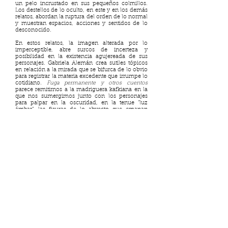
un pelo incrustado en sus pequeños colmillos.
Los destellos de lo oculto, en este y en los demás
relatos, abordan la ruptura del orden de lo normal
y muestran espacios, acciones y sentidos de lo
desconocido.
En estos relatos, la imagen alterada por lo
imperceptible, abre surcos de incerteza y
posibilidad en la existencia agujereada de sus
personajes. Gabriela Alemán crea sutiles tópicos
en relación a la mirada que se bifurca de lo obvio
para registrar la materia excedente que irrumpe lo
cotidiano.
Fuga permanente y otros cuentos
parece remitirnos a la madriguera kafkiana en la
que nos sumergimos junto con los personajes
para palpar en la oscuridad, en la tenue “luz
ámbar”, las fisuras de lo abyecto que emanan
residuos de una existencia sin fondo y que
remueven lo invisible.
Bibliografía:
Alemán, G. (2020).
Fuga permanente.
Quito: Centro de
Publicaciones PUCE.
Barthes, R. (1994). “Escribir la lectura” en
El susurro del
lenguaje
. Barcelona, Paidós,
Bergson, H. (1999).
Materia e memoria
. São Paulo:
Martins Fontes.
Gabriela Alemán (Rio de Janeiro- 1968) Es una
escritora ecuatoriana, miembro de la Academia
Ecuatoriana de la Lengua. Estudió Traducción y
Literatura Latinoamericana y es Phd en Cine