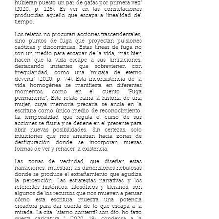
hubieran puesto un par de gafas por primera vez”
(2020, p. 126). Es ver en las constelaciones
producidas aquello que escapa a linealidad del
tiempo.
Los relatos no procuran acciones trascendentales,
sino puntos de fuga que proyectan pulsiones
caóticas y discontinuas. Estas líneas de fuga no
son un medio para escapar de la vida, más bien
hacen que la vida escape a sus limitaciones,
destacando instantes que sobrevienen con
irregularidad, como una “migaja de eterno
devenir” (2020, p. 74). Esta inconsistencia de la
vida homogénea se manifiesta en diferentes
momentos, como en el cuento “Fuga
permanente”. Este relato narra la historia de una
mujer, cuya memoria precaria se ancla en la
escritura como único medio de reconocimiento.
La temporalidad que regula el curso de sus
acciones se fisura y se detiene en el presente para
abrir nuevas posibilidades. Sin certezas, solo
intuiciones que nos arrastran hacia zonas de
desfiguración donde se incorporan nuevas
formas de ver y rehacer la existencia.
Las zonas de vecindad, que diseñan estas
narraciones, muestran las dimensiones nebulosas
donde se produce el extrañamiento que agudiza
la percepción. Las estrategias narrativas y los
referentes históricos, filosóficos y literarios, son
algunos de los recursos que nos mueven a pensar
cómo esta escritura muestra una potencia
creadora para dar cuenta de lo que escapa a la
mirada. La cita: “siamo contenti? son dio, ho fatto