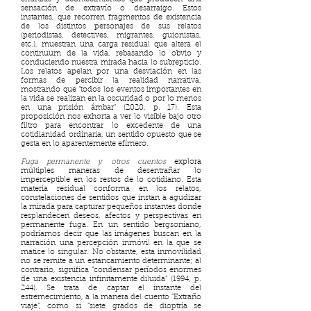
sensación de extravío o desarraigo. Estos
instantes, que recorren fragmentos de existencia
de los distintos personajes de sus relatos
(periodistas, detectives, migrantes, guionistas,
etc.), muestran una carga residual que altera el
continuum de la vida, rebasando lo obvio y
conduciendo nuestra mirada hacia lo subrepticio.
Los relatos apelan por una desviación en las
formas de percibir la realidad narrativa,
mostrando que “todos los eventos importantes en
la vida se realizan en la oscuridad o por lo menos
en una prisión ámbar” (2020, p. 17). Esta
proposición nos exhorta a ver lo visible bajo otro
filtro para encontrar lo excedente de una
cotidianidad ordinaria, un sentido opuesto que se
gesta en lo aparentemente efímero.
Fuga permanente y otros cuentos
explora
múltiples maneras de desentrañar lo
imperceptible en los restos de lo cotidiano. Esta
materia residual conforma en los relatos,
constelaciones de sentidos que instan a agudizar
la mirada para capturar pequeños instantes donde
resplandecen deseos, afectos y perspectivas en
permanente fuga. En un sentido bergsoniano,
podríamos decir que las imágenes buscan en la
narración una percepción inmóvil en la que se
matice lo singular. No obstante, esta inmovilidad
no se remite a un estancamiento determinante; al
contrario, significa “condensar períodos enormes
de una existencia infinitamente diluida” (1994, p.
244). Se trata de captar el instante del
estremecimiento,
a la manera del cuento “Extraño
viaje”, como si “siete grados de dioptría se