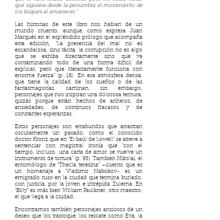
que siguiera desde la penumbra el movimiento de
los buques al amanecer.”
Las historias de este libro nos hablan de un
mundo cruento, aunque, como expresa Juan
Marqués en el espléndido prólogo que acompaña
esta edición, “La presencia del mal no es
escandalosa, sino tácita, la corrupción no es algo
que se exhiba directamente sino que va
contaminando todo de una forma difícil de
explicar, pero que literariamente funciona con
enorme fuerza” (p. 16). En esa atmósfera densa,
que tiene la calidad de los sueños o de las
fantasmagorías, caminan, sin embargo,
personajes que nos inspiran una dolorosa ternura,
quizás porque están hechos de anhelos, de
ansiedades, de continuos fracasos y de
constantes esperanzas.
Estos personajes son errabundos que arrastran
oscuramente un pasado, como el conocido
doctor Kronz que en “El baúl de Lowell” se atreve a
sentenciar con magistral ironía que “con el
tiempo, incluso, una carta de amor se vuelve un
instrumento de tortura” (p. 95). También Nikolai, el
entomólogo de “Thecla teresina” –cuento que es
un homenaje a Vladimir Nabokov- es un
emigrado ruso en la ciudad que termina burlado,
con justicia, por la joven e intrépida Zulema. En
“Billy” es más bien William Faulkner, otro maestro,
el que llega a la ciudad.
Encontramos también personajes ansiosos de un
deseo que los trastoque, los rescate como Eva, la