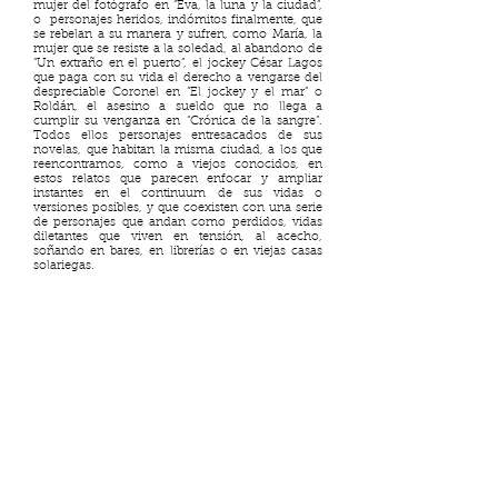
mujer del fotógrafo en “Eva, la luna y la ciudad”,
o personajes heridos, indómitos finalmente, que
se rebelan a su manera y sufren, como María, la
mujer que se resiste a la soledad, al abandono de
“Un extraño en el puerto”, el jockey César Lagos
que paga con su vida el derecho a vengarse del
despreciable Coronel en “El jockey y el mar” o
Roldán, el asesino a sueldo que no llega a
cumplir su venganza en “Crónica de la sangre”.
Todos ellos personajes entresacados de sus
novelas, que habitan la misma ciudad, a los que
reencontramos, como a viejos conocidos, en
estos relatos que parecen enfocar y ampliar
instantes en el continuum de sus vidas o
versiones posibles, y que coexisten con una serie
de personajes que andan como perdidos, vidas
diletantes que viven en tensión, al acecho,
soñando en bares, en librerías o en viejas casas
solariegas.
Pero hay otro personaje, el más camaleónico
porque es un poco todos los otros y, a veces, él
mismo. Es el que mueve los hilos de la trama y es
tejido también en su propia tela: un escritor, un tal
Javier Vásconez, que vive solo y que escribe en
largas noches de insomnio en aquella ciudad,
que observa todo, que mide cada frase, y que, a
veces, se expone, cual personaje de ficción a la
mirada. Es el escritor que aparece tan bien
retratado en “Un extraño en el puerto”, uno de los
cuentos más admirables.
El libro se cierra con el impactante relato,
“Angelote, amor mío”, que tanto por su estructura,
que se desarrolla en forma de largo monólogo