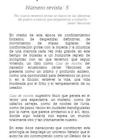
Número revista:
5
“No, nunca veremos entrar un barco en las dársenas
del puerto a menos que empecemos a soñarlos…”
Javier Vásconez
En medio de esta época de confinamientos
forzados, de despedidas definitivas, de
movimientos de masas digitales, de
confrontación global con la miseria y la injusticia
de una mayoría cada vez más grande, en este
tiempo de miradas a un horizonte repleto de
incógnitas con las que tenemos que seguir
viviendo, un libro como
Casi de noche
, del
narrador ecuatoriano Javier Vásconez, se
presenta como un íntimo y profundo asidero,
como una oportunidad para detenernos un poco
y, en la ficción, entrever la vida, una vida
modelada por el filtro y el temperamento de su
creador.
Casi de noche
, sugestivo título que genera en el
lector una expectativa, un misterio, como de
caballos salvajes, como de noches de lluvia,
como de pasos vacíos en ciudades transfiguradas
por la nieve, que parece invitarnos a ir allí, lejos,
donde algo todavía nos espera un mundo
totalmente otro y tan íntimamente nuestro.
En estas doce narraciones que constituyen esta
antología se despliega un universo literario que el
autor ha ido construyendo como un Dédalo de la