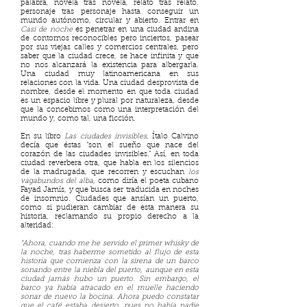
palabra, novela tras novela, relato tras relato,
personaje tras personaje hasta conseguir un
mundo autónomo, circular y abierto. Entrar en
Casi de noche
es penetrar en una ciudad andina
de contornos reconocibles pero inciertos, pasear
por sus viejas calles y comercios centrales, pero
saber que la ciudad crece, se hace infinita y que
no nos alcanzará la existencia para albergarla.
Una ciudad muy latinoamericana en sus
relaciones con la vida. Una ciudad desprovista de
nombre, desde el momento en que toda ciudad
es un espacio libre y plural por naturaleza, desde
que la concebimos como una interpretación del
mundo y, como tal, una ficción.
En su libro
Las ciudades invisibles
, Ítalo Calvino
decía que éstas “son el sueño que nace del
corazón de las ciudades invisibles.” Así, en toda
ciudad reverbera otra, que habla en los silencios
de la madrugada, que recorren y escuchan
los
vagabundos del alba
, como diría el poeta cubano
Fayad Jamís, y que busca ser traducida en noches
de insomnio. Ciudades que ansían un puerto,
como si pudieran cambiar de esta manera su
historia, reclamando su propio derecho a la
alteridad:
“Ahora, cuando me he servido el primer whisky de
la noche, tras haberme sometido al flujo de esta
historia que comienza con la sirena de un barco
sonando entre la niebla del puerto, aunque en esta
ciudad jamás hubo un puerto. Sin embargo, el
barco ya había atracado en el muelle haciendo
sonar de nuevo la bocina. Ahora puedo constatar
que el café estaba desierto, pues no había nadie