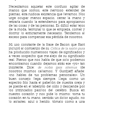
Necesitamos aquietar este confuso agitar de
manos que somos, este nervioso extender de
piernas, esta ruidosa existencia que llevamos. Nos
urge ocupar menos espacio, cerrar la mano y
retirarla cuando la extendemos para apropiarnos
de las cosas y de las personas. Es difícil estar lejos
de la moda, terminar lo que se empieza, comer y
dormir lo estrictamente necesario. Tendemos al
exceso para compensar esa pérdida de nosotros.
Mi uso constante de la frase de Bacon que Kant
incluyó al comienzo de su
Crítica de la razón pura
ha producido numerosos viajes de significados y
a veces sospecho que me alejo de su significado
real. Pienso que nos habla de que solo podemos
encontrarnos cuando dejamos atrás ese «yo» tan
insistente. Dice:
de nobis ipsis silemus
(de
nosotros mismos callamos). Y Gurdjieff añade:
«no hables de tus problemas personales». Un
buen consejo llega siempre. Llega como un
espectro frío hasta el pabellón de nuestra oreja y
se pierde en el laberinto del oído y desciende por
los intrincados pasillos del cerebro. Busca en
nuestro corazón y nos pide lo mismo: toma tu
corazón en tu mano, sentirás un dolor agudo, no
lo aplastes, azul o herido, tómalo como a una
hoja que se desprende de un árbol y no dejes que
caiga al suelo todavía, prepara la tierra del ahora y
del mañana, transforma tu envidia, transforma tu
vida y entonces siembra en la fértil imaginación el
centro de tu movimiento y mueve tu ser despacio
hasta dejarlo quieto por entero. Medita.