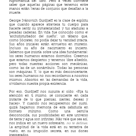
nigromancia del libro. Pero a veces conviene
saber que aquellas páginas que tenemos entre
manos están llenas de conjuros que desafían a la
muerte.
George Ivánovich Gurdjieff es la clase de espíritu
que cuando aparece atraviesa tu cuerpo para
hacerte sentir su inmaterialidad y tus ataduras a
pesadas cadenas. En vida fue conocido como el
“archidisturbador del sueño”, un tábano que,
como Sócrates, no podía dejar tu vanidad intacta.
Sus años iniciales están envueltos en misterio.
Incluso su año de nacimiento es incierto.
Sabemos que insistía sobre una idea fundamental:
los seres humanos estamos dormidos. Creemos
que estamos despiertos y tenemos libre albedrío,
pero todas nuestras acciones son mecánicas,
como las de un sonámbulo. Todas las personas
son máquinas. Y, lo que es más desconcertante,
los seres humanos no nos recordamos a nosotros
mismos. Absortos en las demandas de la vida,
olvidamos nuestra propia existencia.
Por eso, Gurdjieff nos susurra al oído: «Fija tu
atención en ti mismo, sé consciente en cada
instante de lo que piensas, sientes, deseas y
haces». Y cuando nos recuperemos del susto,
quizá hagamos memoria de esta sabiduría en
formato mínimo. Como una semilla
desconocida, sus posibilidades en este universo
de tierra y agua son infinitas. Más vale que sea así,
nos indica en un nuevo sobresalto,
no te definas
.
La amplitud de la vida está en su tentativa de
vuelo, en su irrupción secreta, en sus dones
inesperados.