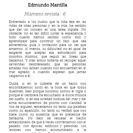
Edmundo Mantilla
Número revista:
6
Enfrentado a los nudos que la vida teje en las
vidas de otras personas y en la mía, he sentido
que dar un consejo es una tarea ingrata. No
obstante, no es tan difícil juntar la experiencia y
todo cuanto hemos sentido como don y
aprendizaje para construir un faro que sea
advertencia, guía o invitación para un ser que
amamos. Al menos, su dificultad no es igual de
exigente que aceptar esa exhortación para
nosotros mismos, que seguir las líneas que
trazamos. Y más arduo todavía es recoger aquel
salvavidas desinteresado que las personas
amadas nos lanzan cuando nos encuentran en el
mar agitado o cuando esperan que jamás
caigamos a él.
Quizá, si en la cubierta de un barco nos
encontrásemos solos en la hora en que todos
duermen, bien porque nosotros somos el vigía o
porque el centinela ha escuchado la dulce música
del sueño, si en esa soledad ruidosa del mar y del
alma escuchásemos de pronto con claridad la
voz de alguien, temeríamos no tanto sus palabras
como su aparición, no tanto su verdad que nos
hiere como su ausencia que es presencia de
fantasma. No dejo de rescatar el hecho
extraordinario de que a veces conversamos con el
pasado, con épocas, edificios y personas. Los
lectores nos hemos acostumbrado a la