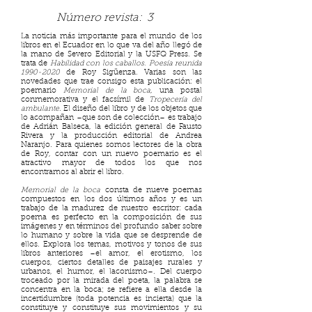
Número revista:
3
La noticia más importante para el mundo de los
libros en el Ecuador en lo que va del año llegó de
la mano de Severo Editorial y la USFQ Press. Se
trata de
Habilidad con los caballos. Poesía reunida
1990-2020
de Roy Sigüenza. Varias son las
novedades que trae consigo esta publicación: el
poemario
Memorial de la boca
, una postal
conmemorativa y el facsímil de
Tropecería del
ambulante
. El diseño del libro y de los objetos que
lo acompañan –que son de colección– es trabajo
de Adrián Balseca, la edición general de Fausto
Rivera y la producción editorial de Andrea
Naranjo. Para quienes somos lectores de la obra
de Roy, contar con un nuevo poemario es el
atractivo mayor de todos los que nos
encontramos al abrir el libro.
Memorial de la boca
consta de nueve poemas
compuestos en los dos últimos años y es un
trabajo de la madurez de nuestro escritor: cada
poema es perfecto en la composición de sus
imágenes y en términos del profundo saber sobre
lo humano y sobre la vida que se desprende de
ellos. Explora los temas, motivos y tonos de sus
libros anteriores –el amor, el erotismo, los
cuerpos, ciertos detalles de paisajes rurales y
urbanos, el humor, el laconismo–. Del cuerpo
troceado por la mirada del poeta, la palabra se
concentra en la boca; se refiere a ella desde la
incertidumbre (toda potencia es incierta) que la
constituye y constituye sus movimientos y su