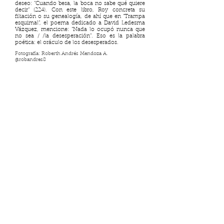
deseo: “Cuando besa, la boca no sabe qué quiere
decir” (224). Con este libro, Roy concreta su
filiación o su genealogía, de ahí que en “Trampa
esquimal”, el poema dedicado a David Ledesma
Vázquez, mencione: “Nada lo ocupó nunca que
no sea / /la desesperación”. Eso es la palabra
poética: el oráculo de los desesperados.
Fotografía: Roberth Andrés Mendoza A.
@robandres8
Elipsis ya no está activa, pero si
te interesa la literatura puedes
visitar nuestro nuevo proyecto:
MURA
Ver más