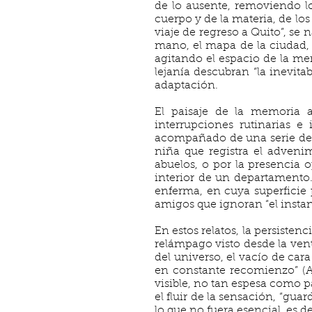
de lo ausente, removiendo lo
cuerpo y de la materia, de los
viaje de regreso a Quito”, se
mano, el mapa de la ciudad, c
agitando el espacio de la memo
lejanía descubran “la inevitab
adaptación.
El paisaje de la memoria 
interrupciones rutinarias e
acompañado de una serie de a
niña que registra el adveni
abuelos, o por la presencia 
interior de un departamento
enferma, en cuya superficie 
amigos que ignoran “el instan
En estos relatos, la persiste
relámpago visto desde la vent
del universo, el vacío de car
en constante recomienzo” (Al
visible, no tan espesa como par
el fluir de la sensación, “gua
lo que no fuera esencial, es dec