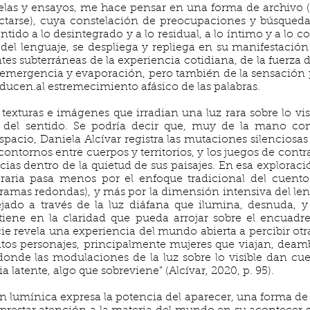
elas y ensayos, me hace pensar en una forma de archivo (e
ectarse), cuya constelación de preocupaciones y búsqueda
tido a lo desintegrado y a lo residual, a lo íntimo y a lo c
a del lenguaje, se despliega y repliega en su manifestació
tes subterráneas de la experiencia cotidiana, de la fuerza 
e emergencia y evaporación, pero también de la sensación p
nducen.al estremecimiento afásico de las palabras.
texturas e imágenes que irradian una luz rara sobre lo vis
 del sentido. Se podría decir que, muy de la mano con l
espacio, Daniela Alcívar registra las mutaciones silenciosas
contornos entre cuerpos y territorios, y los juegos de contr
s dentro de la quietud de sus paisajes. En esa exploración
teraria pasa menos por el enfoque tradicional del cuento
e tramas redondas), y más por la dimensión intensiva del l
ejado a través de la luz diáfana que ilumina, desnuda, y
tiene en la claridad que pueda arrojar sobre el encuadr
ie revela una experiencia del mundo abierta a percibir otr
intos personajes, principalmente mujeres que viajan, de
 donde las modulaciones de la luz sobre lo visible dan cue
 latente, algo que sobreviene” (Alcívar, 2020, p. 95).
 lumínica expresa la potencia del aparecer, una forma de d