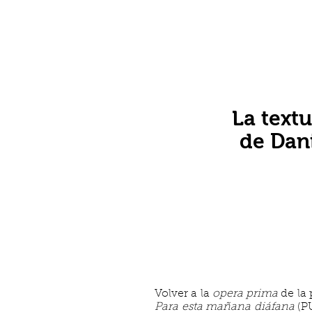
La text
de Dani
Volver a la
opera prima
de la 
Para esta mañana diáfana
(PU