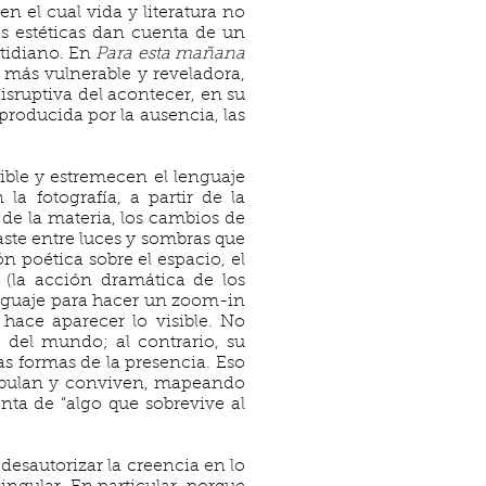
n el cual vida y literatura no
s estéticas dan cuenta de un
otidiano. En
Para esta mañana
n más vulnerable y reveladora,
disruptiva del acontecer, en su
roducida por la ausencia, las
ible y estremecen el lenguaje
a fotografía, a partir de la
 de la materia, los cambios de
aste entre luces y sombras que
 poética sobre el espacio, el
 (la acción dramática de los
enguaje para hacer un zoom-in
 hace aparecer lo visible. No
e del mundo; al contrario, su
as formas de la presencia. Eso
ambulan y conviven, mapeando
nta de “algo que sobrevive al
esautorizar la creencia en lo