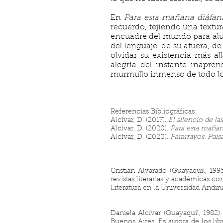
En
Para esta mañana diáfan
recuerdo, tejiendo una textur
encuadre del mundo para alum
del lenguaje, de su afuera, d
olvidar su existencia más al
alegría del instante inapre
murmullo inmenso de todo lo
Referencias Bibliográficas:
Alcívar, D. (2017).
El silencio de l
Alcívar, D. (2020).
Para esta mañan
Alcívar, D. (2020).
Pararrayos. Pais
Cristian Alvarado (Guayaquil, 1995
revistas literarias y académicas c
Literatura en la Universidad Andin
Daniela Alcívar (Guayaquil, 1982).
Buenos Aires. Es autora de los li