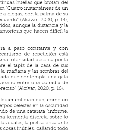
tinuas huellas que brotan del
í en “Cuatro instantáneas de un
e a ciegas, con la palma de su
uerdo” (Alcívar, 2020, p. 14),
ridos, aunque la distancia y la
tamorfosis que hacen difícil la
era a paso constante y con
mecanismo de repetición está
ma intensidad descrita por la
e el tapiz de la casa de sus
e la mañana y las sombras del
stada que contempla una gata
 verano entre una cofradía de
iso” (Alcívar, 2020, p. 16).
ualquier cotidianidad, como un
erpos celestes en la oscuridad
ondo de una catarata “informe,
na tormenta discreta sobre lo
as cuales, la piel se eriza ante
s cosas inútiles, callando todo