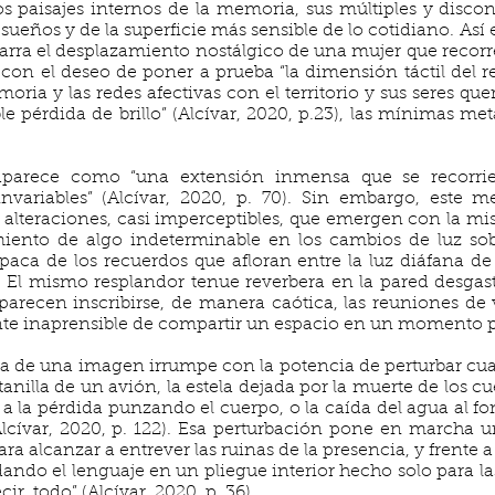
s paisajes internos de la memoria, sus múltiples y discon
 sueños y de la superficie más sensible de lo cotidiano. As
 narra el desplazamiento nostálgico de una mujer que recorr
on el deseo de poner a prueba “la dimensión táctil del rec
ria y las redes afectivas con el territorio y sus seres que
le pérdida de brillo” (Alcívar, 2020, p.23), las mínimas me
aparece como “una extensión inmensa que se recorri
 invariables” (Alcívar, 2020, p. 70). Sin embargo, este 
lteraciones, casi imperceptibles, que emergen con la mis
miento de algo indeterminable en los cambios de luz sobr
opaca de los recuerdos que afloran entre la luz diáfana d
. El mismo resplandor tenue reverbera en la pared desga
parecen inscribirse, de manera caótica, las reuniones de
te inaprensible de compartir un espacio en un momento prec
ncia de una imagen irrumpe con la potencia de perturbar c
anilla de un avión, la estela dejada por la muerte de los cu
a a la pérdida punzando el cuerpo, o la caída del agua al f
cívar, 2020, p. 122). Esa perturbación pone en marcha u
a alcanzar a entrever las ruinas de la presencia, y frente a l
rdando el lenguaje en un pliegue interior hecho solo para la
ir, todo” (Alcívar, 2020, p. 36).