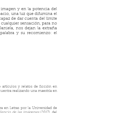
a imagen y en la potencia del
pacio, una luz que difumina el
apaz de dar cuenta del límite
e cualquier sensación, para no
Daniela, nos dejan la extraña
 palabra y su recomienzo: el
o artículos y relatos de ficción en
ncuentra realizando una maestría en
ora en Letras por la Universidad de
silencio de las imágenes
(2017), del