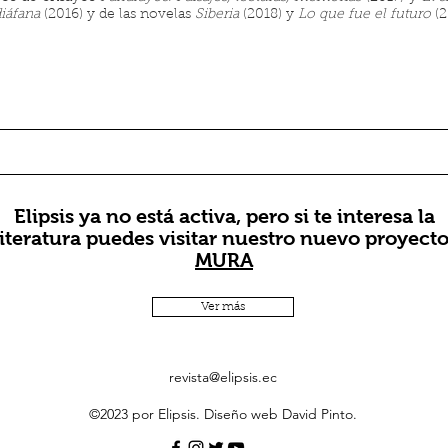
iáfana
(2016) y de las novelas
Siberia
(2018) y
Lo que fue el futuro
(2
Elipsis ya no está activa, pero si te interesa la
literatura puedes visitar nuestro nuevo proyecto
MURA
Ver más
revista@elipsis.ec
©2023 por Elipsis. Diseño web David Pinto.