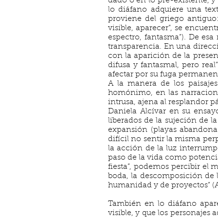
dado o en lo pre-existente, y
lo diáfano adquiere una text
proviene del griego antiguo
visible, aparecer”, se encue
espectro, fantasma”). De esa
transparencia. En una direcc
con la aparición de la prese
difusa y fantasmal, pero real
afectar por su fuga permanen
A la manera de los paisajes
homónimo, en las narracion
intrusa, ajena al resplandor 
Daniela Alcívar en su ensa
liberados de la sujeción de 
expansión (playas abandonada
difícil no sentir la misma per
la acción de la luz interrumpe
paso de la vida como potencia
fiesta”, podemos percibir el 
boda, la descomposición de lo
humanidad y de proyectos” (Al
También en lo diáfano apare
visible, y que los personajes