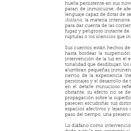
huella persistente en sus nov
paran de inmiscuirse, de af
lenguaje capaz de dotar de sen
diáfana
, la materia intensiv
para dar cuenta de las corrien
fugaz y peligroso instante d
rupturas o los silencios que i
Sus cuentos están hechos de 
hasta bordear la suspensión
intervención de la luz en el 
tonalidad que desdibujan los 
alumbran pequeñas inminencia
nervio de la experiencia li
personajes y el desarrollo d
en el detalle minucioso refl
obstante, su efecto no se de
propagación sobre la superfic
parecen escudriñar sus dist
espacios afectivos y lejanos
paso del tiempo, una presencia
Lo diáfano como intervención