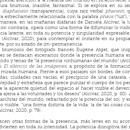
 prestar atención a la materia del mundo en su acontecer s
ura brumosa, inasible, fantasmal. Si se explora en su se
:
diaphanein
(transparencia), cuya raíz verbal
phanein,
qu
ntra estrechamente relacionada con la palabra
pháos
(“luz”)
 manera, en las mañanas diáfanas de Daniela Alcívar, la 
ión contraria, opera como una forma de difuminar lo visib
ncia latente, en toda su potencia y singularidad expresab
” (Alcívar, 2020), para contemplar el instante en su prop
te, por su estado de im-permanencia.
 brumosos del fotógrafo francés Eugène Atget, que inspi
es se destacan escenarios donde la presencia humana e
pálido y tenaz de “la presencia «inhumana» del mundo” (Alcí
yo
El silencio de las imágenes
, a propósito de la formaci
la mirada humana. Frente a esos paisajes sin bordes, de co
s, ciudades casi vacías, el precipicio de una catarata, e
plejidad y extrañeza que parece punzar el cuerpo de los per
 la aparente quietud del espacio al hacer visible el deveni
 ajena a las voluntades y los deseos”
(Alcívar, 2020, p. 80).
marchitar del mundo, refractado por la potencia del sol, y 
 visible, “una forma distinta de la vida: la de las cosas
cívar, 2020, p. 79).
cen otras formas de la presencia, más leves en su acon
 advierten en toda su intensidad. La potencia disruptiva del