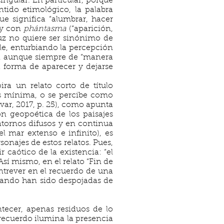
ingular. En particular, porque
ntido etimológico, la palabra
e significa “alumbrar, hacer
, y con
phántasma
(“aparición,
luz no quiere ser sinónimo de
le, enturbiando la percepción
le, aunque siempre de “manera
ia forma de aparecer y dejarse
ra un relato corto de título
s mínima, o se percibe como
var, 2017, p. 25), como apunta
ón geopoética de los paisajes
ntornos difusos y en continua
l mar extenso e infinito), es
sonajes de estos relatos. Pues,
r caótico de la existencia: “el
 Así mismo, en el relato “Fin de
entrever en el recuerdo de una
 cuando han sido despojadas de
tecer, apenas residuos de lo
 recuerdo ilumina la presencia