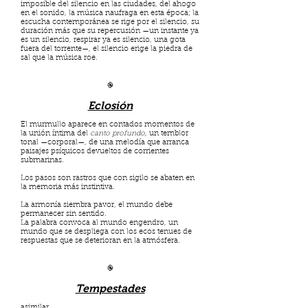
imposible del silencio en las ciudades, del ahogo
en el sonido, la música naufraga en esta época; la
escucha contemporánea se rige por el silencio, su
duración más que su repercusión —un instante ya
es un silencio, respirar ya es silencio, una gota
fuera del torrente—, el silencio erige la piedra de
sal que la música roe.
֎
Eclosión
El murmullo aparece en contados momentos de
la unión íntima del
canto profundo
, un temblor
tonal —corporal—, de una melodía que arranca
paisajes psíquicos devueltos de corrientes
submarinas.
Los pasos son rastros que con sigilo se abaten en
la memoria más instintiva.
La armonía siembra pavor, el mundo debe
permanecer sin sentido.
La palabra convoca al mundo engendro, un
mundo que se despliega con los ecos tenues de
respuestas que se deterioran en la atmósfera.
֎
Tempestades
asimilar