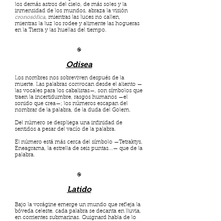
los demás astros del cielo, de más soles y la
inmensidad de los mundos, abraza la visión
cronosófica
, mientras
las luces no callen,
mientras la luz los rodee y alimente las hogueras
en la Tierra y las huellas del tiempo.
֎
Odisea
Los nombres nos sobreviven después de la
muerte. Las palabras convocan desde el aliento —
las vocales para los cabalistas—, son símbolos que
traen la incertidumbre, rasgos humanos —el
sonido que crea—; los números escapan del
nombrar de la palabra, de la duda del Golem.
Del número se despliega una infinidad de
sentidos a pesar del vacío de la palabra.
El número está más cerca del símbolo —Tetraktys,
Eneagrama, la estrella de seis puntas...— que de la
palabra.
֎
Latido
Bajo la vorágine emerge un mundo que refleja la
bóveda celeste, cada palabra se decanta en lluvia,
en corrientes submarinas. Quignard habla de lo