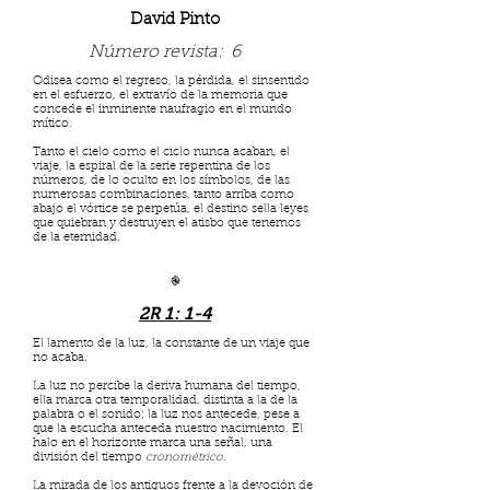
David Pinto
Número revista:
6
Odisea como el regreso, la pérdida, el sinsentido
en el esfuerzo, el extravío de la memoria que
concede el inminente naufragio en el mundo
mítico.
Tanto el cielo como el ciclo nunca acaban, el
viaje, la espiral de la serie repentina de los
números, de lo oculto en los símbolos, de las
numerosas combinaciones, tanto arriba como
abajo el vórtice se perpetúa, el destino sella leyes
que quiebran y destruyen el atisbo que tenemos
de la eternidad.
֎
2R 1: 1-4
El lamento de la luz, la constante de un viaje que
no acaba.
La luz no percibe la deriva humana del tiempo,
ella marca otra temporalidad, distinta a la de la
palabra o el sonido; la luz nos antecede, pese a
que la escucha anteceda nuestro nacimiento. El
halo en el horizonte marca una señal, una
división del tiempo
cronométrico
.
La mirada de los antiguos frente a la devoción de