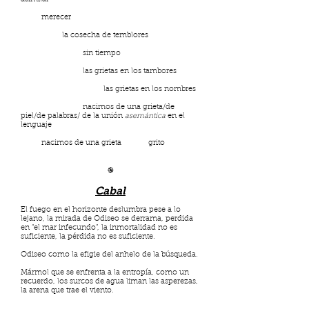
merecer
la cosecha de temblores
sin tiempo
las grietas en los tambores
las grietas en los nombres
nacimos de una grieta/de
piel/de palabras/ de la unión
asemántica
en el
lenguaje
nacimos de una grieta grito
֎
Cabal
El fuego en el horizonte deslumbra pese a lo
lejano, la mirada de Odiseo se derrama, perdida
en “el mar infecundo”, la inmortalidad no es
suficiente, la pérdida no es suficiente.
Odiseo como la efigie del anhelo de la búsqueda.
Mármol que se enfrenta a la entropía, como un
recuerdo, los surcos de agua liman las asperezas,
la arena que trae el viento.