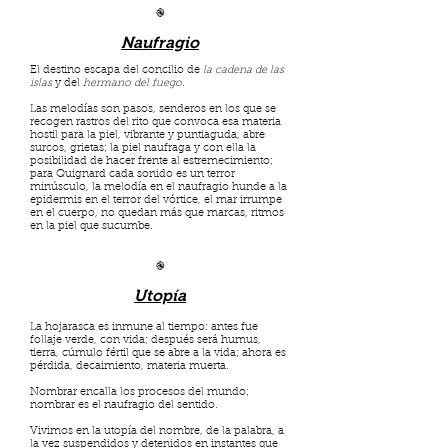
֎
Naufragio
El destino escapa del concilio de
la cadena de las
islas
y del
hermano del fuego
.
Las melodías son pasos, senderos en los que se
recogen rastros del rito que convoca esa materia
hostil para la piel, vibrante y puntiaguda, abre
surcos, grietas; la piel naufraga y con ella la
posibilidad de hacer frente al estremecimiento;
para Quignard cada sonido es un terror
minúsculo, la melodía en el naufragio hunde a la
epidermis en el terror del vórtice, el mar irrumpe
en el cuerpo, no quedan más que marcas, ritmos
en la piel que sucumbe.
֎
Utopía
La hojarasca es inmune al tiempo: antes fue
follaje verde, con vida; después será humus,
tierra, cúmulo fértil que se abre a la vida; ahora es
pérdida, decaimiento, materia muerta.
Nombrar encalla los procesos del mundo;
nombrar es el naufragio del sentido.
Vivimos en la utopía del nombre, de la palabra, a
la vez suspendidos y detenidos en instantes que