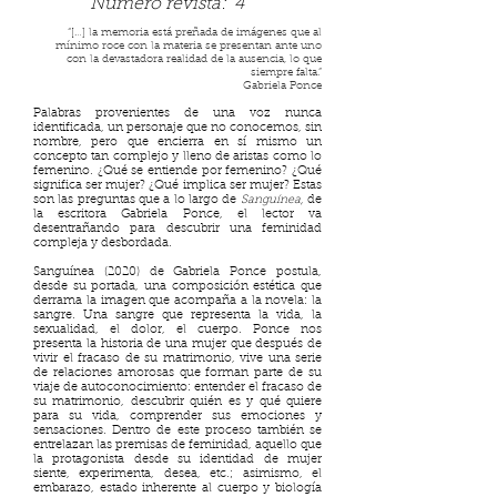
Número revista:
4
“[…] la memoria está preñada de imágenes que al
mínimo roce con la materia se presentan ante uno
con la devastadora realidad de la ausencia, lo que
siempre falta.”
Gabriela Ponce
Palabras provenientes de una voz nunca
identificada, un personaje que no conocemos, sin
nombre, pero que encierra en sí mismo un
concepto tan complejo y lleno de aristas como lo
femenino. ¿Qué se entiende por femenino? ¿Qué
significa ser mujer? ¿Qué implica ser mujer? Estas
son las preguntas que a lo largo de
Sanguínea,
de
la escritora Gabriela Ponce, el lector va
desentrañando para descubrir una feminidad
compleja y desbordada.
Sanguínea (2020) de Gabriela Ponce postula,
desde su portada, una composición estética que
derrama la imagen que acompaña a la novela: la
sangre. Una sangre que representa la vida, la
sexualidad, el dolor, el cuerpo. Ponce nos
presenta la historia de una mujer que después de
vivir el fracaso de su matrimonio, vive una serie
de relaciones amorosas que forman parte de su
viaje de autoconocimiento: entender el fracaso de
su matrimonio, descubrir quién es y qué quiere
para su vida, comprender sus emociones y
sensaciones. Dentro de este proceso también se
entrelazan las premisas de feminidad, aquello que
la protagonista desde su identidad de mujer
siente, experimenta, desea, etc.; asimismo, el
embarazo, estado inherente al cuerpo y biología