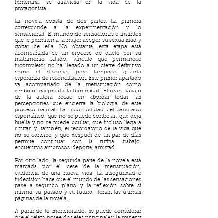
femenina, se atraviesa en la vida de la
protagonista.
La novela consta de dos partes. La primera
corresponde a la experimentación y lo
sensacional. El mundo de sensaciones e instintos
que le permiten a la mujer acoger su sexualidad y
gozar de ella. No obstante, esta etapa está
acompañada de un proceso de duelo por su
matrimonio fallido, vínculo que permanece
incompleto: no ha llegado a un cierre definitivo
como el divorcio, pero tampoco guarda
esperanza de reconciliación. Este primer apartado
va acompañado de la menstruación como
símbolo insigne de la feminidad. El gran trabajo
de la autora recae en abordar todas las
percepciones que encierra la biología de este
proceso natural. La incomodidad del sangrado
espontáneo, que no se puede controlar, que deja
huella y no se puede ocultar, que incluso llega a
limitar, y, también, el recordatorio de la vida que
no se concibe, y que después de un par de días
permite continuar con la rutina: trabajo,
encuentros amorosos, deporte, amistad.
Por otro lado, la segunda parte de la novela está
marcada por el cese de la menstruación,
evidencia de una nueva vida. La inseguridad e
indecisión hace que el mundo de las sensaciones
pase a segundo plano y la reflexión sobre sí
misma, su pasado y su futuro, llenan las últimas
páginas de la novela.
A partir de lo mencionado, se puede considerar
que el relato posee dos ejes principales: la mujer y