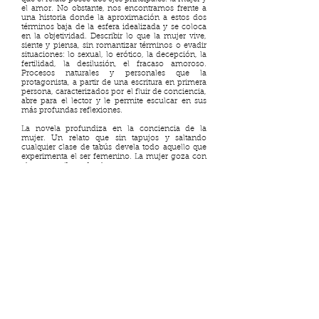
el amor. No obstante, nos encontramos frente a
una historia donde la aproximación a estos dos
términos baja de la esfera idealizada y se coloca
en la objetividad. Describir lo que la mujer vive,
siente y piensa, sin romantizar términos o evadir
situaciones: lo sexual, lo erótico, la decepción, la
fertilidad, la desilusión, el fracaso amoroso.
Procesos naturales y personales que la
protagonista, a partir de una escritura en primera
persona, caracterizados por el fluir de conciencia,
abre para el lector y le permite esculcar en sus
más profundas reflexiones.
La novela profundiza en la conciencia de la
mujer. Un relato que sin tapujos y saltando
cualquier clase de tabús devela todo aquello que
experimenta el ser femenino. La mujer goza con
el sexo, recibe y da placer, sangra como muestra
de su propia vida y también como huella de la
muerte, la mujer duda, ama y deja de amar.
Todos aquellos detalles que componen a la
mujer, pero que prefieren no decirse en voz alta.
El lector, a través del relato, abre y esculca en lo
más recóndito de la mujer. Una novela de gran
deleite en especial para acercarse a un sentido
alternativo de lo femenino.