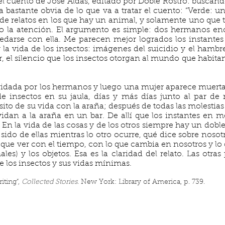
el cuento de José Aldás, editado por Doble Rostro: buscando 
a bastante obvia de lo que va a tratar el cuento: “Verde: 
de relatos en los que hay un animal, y solamente uno que 
do la atención. El argumento es simple: dos hermanos e
darse con ella. Me parecen mejor logrados los instantes
ar la vida de los insectos: imágenes del suicidio y el ham
 el silencio que los insectos otorgan al mundo que habita
 olvidada por los hermanos y luego una mujer aparece muer
 de insectos en su jaula, días y más días junto al par 
ito de su vida con la araña; después de todas las molestia
vidan a la araña en un bar. De allí que los instantes en 
n la vida de las cosas y de los otros siempre hay un doble 
 sido de ellas mientras lo otro ocurre, qué dice sobre nosot
ne que ver con el tiempo, con lo que cambia en nosotros y lo
les) y los objetos. Esa es la claridad del relato. Las otras 
e los insectos y sus vidas mínimas.
iting”,
Collected Stories
. New York:
Library of America, p. 739.