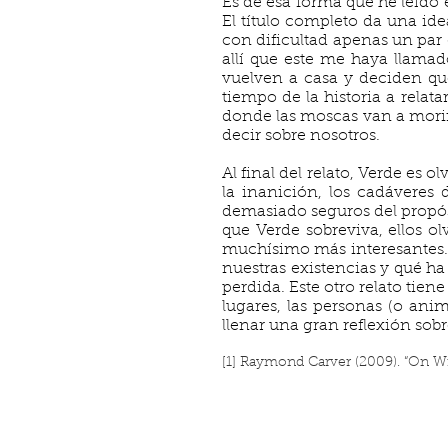
Es de esa forma que he leído 
El título completo da una ide
con dificultad apenas un par 
allí que este me haya llama
vuelven a casa y deciden que
tiempo de la historia a relat
donde las moscas van a morir,
decir sobre nosotros.
Al final del relato, Verde es
la inanición, los cadáveres
demasiado seguros del propós
que Verde sobreviva, ellos ol
muchísimo más interesantes. E
nuestras existencias y qué ha
perdida. Este otro relato tie
lugares, las personas (o anima
llenar una gran reflexión sobr
[1] Raymond Carver (2009). “On Wr