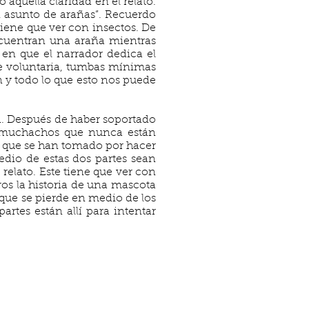
aquella claridad en el relato.
un asunto de arañas”. Recuerdo
tiene que ver con insectos. De
ncuentran una araña mientras
 en que el narrador dedica el
bre voluntaria, tumbas mínimas
n y todo lo que esto nos puede
ta. Después de haber soportado
de muchachos que nunca están
s que se han tomado por hacer
medio de estas dos partes sean
relato. Este tiene que ver con
ros la historia de una mascota
 que se pierde en medio de los
partes están allí para intentar