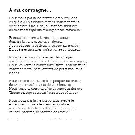
A ma compagne…
Nous irons par la vie comme deux oisillons
en quête d’épis blonds et puis nous parlerons
de charmes subtils, de jouissances sublimes
en des mots ingénus et des phrases candides.
Et nous sourirons à la rose notre sœur
derrière la verte et sombre jalousie,
Applaudirons tous deux la céleste harmonie
Du poète et musicien qu’est l’oiseau moqueur.
Nous saluerons cordialement les nuages
qui étreignent les flancs de ces hautes montagnes,
Nous les verrons courir sous l’impulsion du vent
comme un troupeau craintif de petits moutons
blancs.
Nous entendrons la forêt se peupler de bruits ;
de chants mystérieux et de voix inou-ïes ;
Nous verrons comment les patientes araignées
Tissent en sept couleurs leurs toiles éthérées.
Nous irons par la vie confondus avec elle,
et rien ne troublera le silencieux calme,
alors l’âme des choses deviendra notre âme
et notre psaume, le psaume de l’étoile.
Et puis un jour, quand l’œil pénétrant et inquiet
saura scruter les profondeurs, et quand l’ouïe
saura bien écouter les voix de l’inouï,
A nos âmes paraîtra le profond secret.