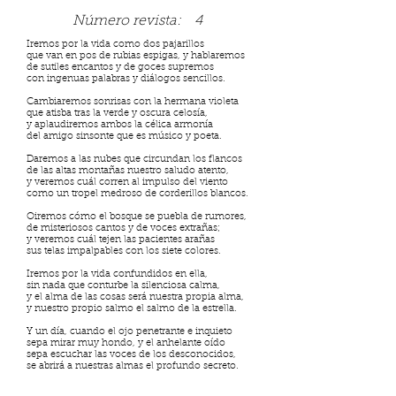
Número revista:
4
Iremos por la vida como dos pajarillos
que van en pos de rubias espigas, y hablaremos
de sutiles encantos y de goces supremos
con ingenuas palabras y diálogos sencillos.
Cambiaremos sonrisas con la hermana violeta
que atisba tras la verde y oscura celosía,
y aplaudiremos ambos la célica armonía
del amigo sinsonte que es músico y poeta.
Daremos a las nubes que circundan los flancos
de las altas montañas nuestro saludo atento,
y veremos cuál corren al impulso del viento
como un tropel medroso de corderillos blancos.
Oiremos cómo el bosque se puebla de rumores,
de misteriosos cantos y de voces extrañas;
y veremos cuál tejen las pacientes arañas
sus telas impalpables con los siete colores.
Iremos por la vida confundidos en ella,
sin nada que conturbe la silenciosa calma,
y el alma de las cosas será nuestra propia alma,
y nuestro propio salmo el salmo de la estrella.
Y un día, cuando el ojo penetrante e inquieto
sepa mirar muy hondo, y el anhelante oído
sepa escuchar las voces de los desconocidos,
se abrirá a nuestras almas el profundo secreto.