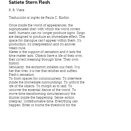
Satiete Stern Flesh
K. R. Viera
Traducción al inglés de Paula C. Riofrío
Once inside the world of appearances, the
sophisticated shell with which the world covers
itself, humans can no longer produce signs. Sings
are designed to produce an immediate effect. The
space for dialogue can’t appear within them. It’s
production, it’s interpretation and it’s answer
wears nule.
Matter is the support of sensation and it lasts the
time matter lasts. Objects have a life of their own,
they collect meaning through time. They own
history.
Sensuality, the erotismm inhabits our flesh. It is
her that lives, it is her that relishes and suffers.
Flesh’s sensation.
To form spaces for consciousness. To intervene
inside the immediate surroundings. To unfold the
life of the objects. To morph as to raid. To
uncover the essential dance of the world. To
move time transforming simultaneously the
diurnal inside the happening. Sense-action
interplay. Unfathomable time. Everything can
happen. Enter or home the threshold for the
world to enter another reality. A dialogue with
oneself. Or with the death or with the ones that are
distant. Solitary encounters to listen to the world.