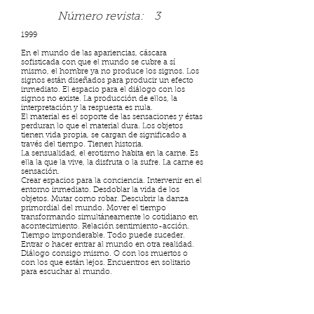
Número revista:
3
1999
En el mundo de las apariencias, cáscara
sofisticada con que el mundo se cubre a sí
mismo, el hombre ya no produce los signos. Los
signos están diseñados para producir un efecto
inmediato. El espacio para el diálogo con los
signos no existe. La producción de ellos, la
interpretación y la respuesta es nula.
El material es el soporte de las sensaciones y éstas
perduran lo que el material dura. Los objetos
tienen vida propia, se cargan de significado a
través del tiempo. Tienen historia.
La sensualidad, el erotismo habita en la carne. Es
ella la que la vive, la disfruta o la sufre. La carne es
sensación.
Crear espacios para la conciencia. Intervenir en el
entorno inmediato. Desdoblar la vida de los
objetos. Mutar como robar. Descubrir la danza
primordial del mundo. Mover el tiempo
transformando simultáneamente lo cotidiano en
acontecimiento. Relación sentimiento-acción.
Tiempo imponderable. Todo puede suceder.
Entrar o hacer entrar al mundo en otra realidad.
Diálogo consigo mismo. O con los muertos o
con los que están lejos. Encuentros en solitario
para escuchar al mundo.