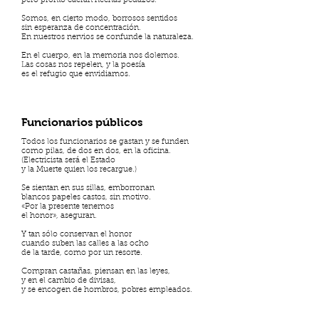
pero pronto caerán hechas pedazos.
Somos, en cierto modo, borrosos sentidos
sin esperanza de concentración.
En nuestros nervios se confunde la naturaleza.
En el cuerpo, en la memoria nos dolemos.
Las cosas nos repelen, y la poesía
es el refugio que envidiamos.
Funcionarios públicos
Todos los funcionarios se gastan y se funden
como pilas, de dos en dos, en la oficina.
(Electricista será el Estado
y la Muerte quien los recargue.)
Se sientan en sus sillas, emborronan
blancos papeles castos, sin motivo.
«Por la presente tenemos
el honor», aseguran.
Y tan sólo conservan el honor
cuando suben las calles a las ocho
de la tarde, como por un resorte.
Compran castañas, piensan en las leyes,
y en el cambio de divisas,
y se encogen de hombros, pobres empleados.