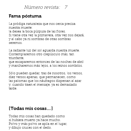
Número revista:
7
Fama póstuma
La pródiga naturaleza que nos cerca precisa
nuestra muerte:
la desea la boca púrpura de las flores.
Si viene otra vez la primavera, otra vez nos dejará,
y al cabo ya ni sombras de otras sombras
seremos.
La radiante luz del sol aguarda nuestra muerte.
Contemplaremos otro crepúsculo más, tan
triunfante,
que escaparemos entonces de las noches de abril
y marcharemos más lejos, a los reinos sombríos.
Sólo pueden quedar, tras de nosotros, los versos,
diez versos apenas, que permanecen, como
las palomas que los náufragos dispersan al azar
y, cuando traen el mensaje, ya es demasiado
tarde.
[Todas mis cosas…]
Todas mis cosas han quedado como
si hubiera muerto ya hace mucho.
Polvo y más polvo se apila en el lugar,
y dibujo cruces con el dedo.