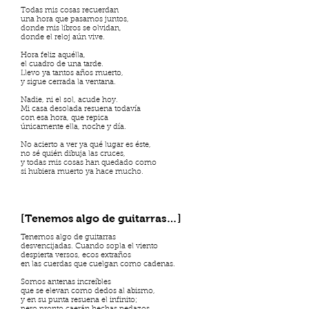
Todas mis cosas recuerdan
una hora que pasamos juntos,
donde mis libros se olvidan,
donde el reloj aún vive.
Hora feliz aquélla,
el cuadro de una tarde.
Llevo ya tantos años muerto,
y sigue cerrada la ventana.
Nadie, ni el sol, acude hoy.
Mi casa desolada resuena todavía
con esa hora, que repica
únicamente ella, noche y día.
No acierto a ver ya qué lugar es éste,
no sé quién dibuja las cruces,
y todas mis cosas han quedado como
si hubiera muerto ya hace mucho.
[Tenemos algo de guitarras…]
Tenemos algo de guitarras
desvencijadas. Cuando sopla el viento
despierta versos, ecos extraños
en las cuerdas que cuelgan como cadenas.
Somos antenas increíbles
que se elevan como dedos al abismo,
y en su punta resuena el infinito;