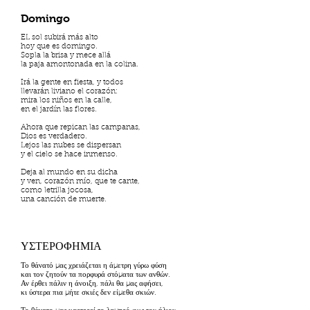
Domingo
EL sol subirá más alto
hoy que es domingo.
Sopla la brisa y mece allá
la paja amontonada en la colina.
Irá la gente en fiesta, y todos
llevarán liviano el corazón:
mira los niños en la calle,
en el jardín las flores.
Ahora que repican las campanas,
Dios es verdadero.
Lejos las nubes se dispersan
y el cielo se hace inmenso.
Deja al mundo en su dicha
y ven, corazón mío, que te cante,
como letrilla jocosa,
una canción de muerte.
ΥΣΤΕΡΟΦΗΜΙΑ
Το θάνατό μας χρειάζεται η άμετρη γύρω φύση
και τον ζητούν τα πορφυρά στόματα των ανθών.
Αν έρθει πάλιν η άνοιξη, πάλι θα μας αφήσει,
κι ύστερα πια μήτε σκιές δεν είμεθα σκιών.