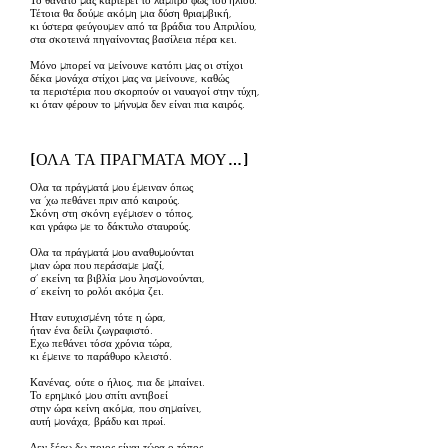
Το θάνατο μας καρτερεί το λαμπρό φως του ήλιου.
Τέτοια θα δούμε ακόμη μια δύση θριαμβική,
κι ύστερα φεύγουμεν από τα βράδια του Απριλίου,
στα σκοτεινά πηγαίνοντας βασίλεια πέρα κει.
Μόνο μπορεί να μείνουνε κατόπι μας οι στίχοι
δέκα μονάχα στίχοι μας να μείνουνε, καθώς
τα περιστέρια που σκορπούν οι ναυαγοί στην τύχη,
κι όταν φέρουν το μήνυμα δεν είναι πια καιρός.
[ΟΛΑ ΤΑ ΠΡΑΓΜΑΤΑ ΜΟΥ…]
Ολα τα πράγματά μου έμειναν όπως
να ’χω πεθάνει πριν από καιρούς.
Σκόνη στη σκόνη εγέμισεν ο τόπος,
και γράφω με το δάκτυλο σταυρούς.
Ολα τα πράγματά μου αναθυμούνται
μιαν ώρα που περάσαμε μαζί,
σ’ εκείνη τα βιβλία μου λησμονούνται,
σ’ εκείνη το ρολόι ακόμα ζει.
Ηταν ευτυχισμένη τότε η ώρα,
ήταν ένα δείλι ζωγραφιστό.
Εχω πεθάνει τόσα χρόνια τώρα,
κι έμεινε το παράθυρο κλειστό.
Κανένας, ούτε ο ήλιος, πια δε μπαίνει.
Το ερημικό μου σπίτι αντιβοεί
στην ώρα κείνη ακόμα, που σημαίνει,
αυτή μονάχα, βράδυ και πρωί.