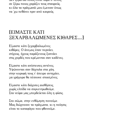
Δεν ξέρω δω ποιος είναι τώρα ο τόπος,
σε ξέρω ποιος χαράζει τους σταυρούς,
κι όλα τα πράγματά μου έμειναν όπως
να ’χω πεθάνει πριν από καιρούς.
[ΕΙΜΑΣΤΕ ΚΑΤΙ
ΞΕΧΑΡΒΑΛΩΜΕΝΕΣ ΚΙΘΑΡΕΣ…]
Εíμαστε κάτι ξεχαρβαλωμένες
κιθάρες. Ο άνεμος όταν περνάει,
στίχους, ήχους παράξενους ξυπνάει
στις χορδές που κρέμονται σαν καδένες.
Είμαστε κάτι απίστευτες αντένες.
Υψώνονται σαν δάχτυλα στα χάη,
στην κορυφή τους τ’ άπειρο αντηχάει,
μα γρήγορα θα πέσουνε σπασμένες.
Είμαστε κάτι διάχυτες αισθήσεις,
χωρίς ελπίδα να συγκεντρωθούμε.
Στα νεύρα μας μπερδεύεται όλη η φύσις.
Στο σώμα, στην ενθύμηση πονούμε.
Μας διώχνουνε τα πράγματα, κι η ποίησις
είναι το καταφύγιο που φθονούμε.
ΔΗΜΟΣΙΟΙ ΥΠΑΛΛΗΛΟΙ