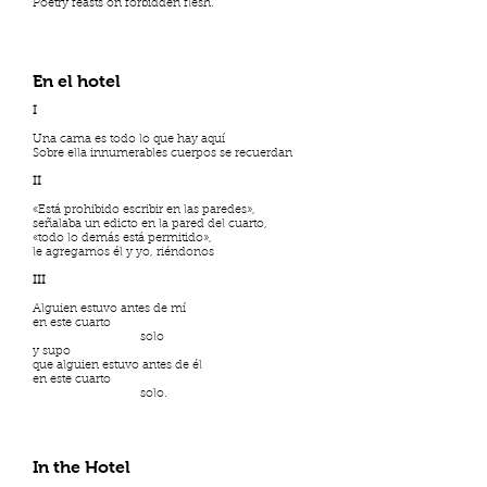
Poetry feasts on forbidden flesh.
En el hotel
I
Una cama es todo lo que hay aquí
Sobre ella innumerables cuerpos se recuerdan
II
«Está prohibido escribir en las paredes»,
señalaba un edicto en la pared del cuarto,
«todo lo demás está permitido»,
le agregamos él y yo, riéndonos
III
Alguien estuvo antes de mí
en este cuarto
solo
y supo
que alguien estuvo antes de él
en este cuarto
solo.
In the Hotel