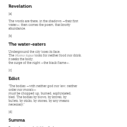
Revelation
[a]
The words are there, in the shadows —their first
water—; then comes the poem, that knotty
abundance.
[b]
The water-eaters
Underground the city loses its face.
The
Homo topus
looks for neither food nor drink,
it seeks the body,
the surge of the night —the black flame—.
[c]
Edict
“The bodies —with neither god nor law, neither
order nor morals—
must be chopped up, burned, asphyxiated,
bled. The bodies by blows, by knives, by
bullets, by sticks, by stones, by any means
necessary.”
[d]
Summa