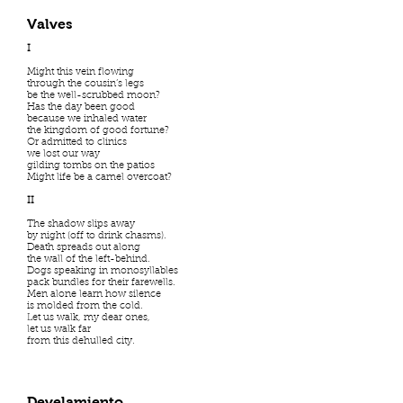
Valves
I
Might this vein flowing
through the cousin’s legs
be the well-scrubbed moon?
Has the day been good
because we inhaled water
the kingdom of good fortune?
Or admitted to clinics
we lost our way
gilding tombs on the patios
Might life be a camel overcoat?
II
The shadow slips away
by night (off to drink chasms).
Death spreads out along
the wall of the left-behind.
Dogs speaking in monosyllables
pack bundles for their farewells.
Men alone learn how silence
is molded from the cold.
Let us walk, my dear ones,
let us walk far
from this dehulled city.
Develamiento