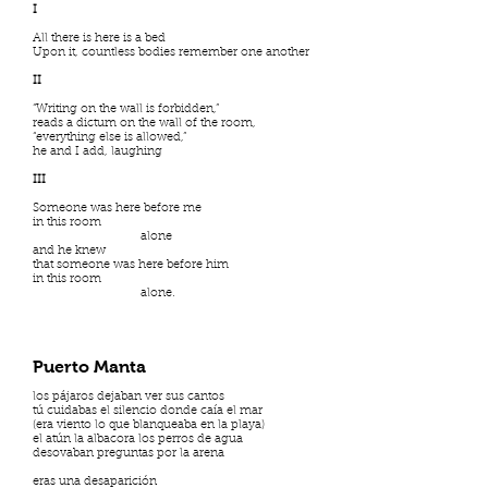
I
All there is here is a bed
Upon it, countless bodies remember one another
II
“Writing on the wall is forbidden,”
reads a dictum on the wall of the room,
“everything else is allowed,”
he and I add, laughing
III
Someone was here before me
in this room
alone
and he knew
that someone was here before him
in this room
alone.
Puerto Manta
los pájaros dejaban ver sus cantos
tú cuidabas el silencio donde caía el mar
(era viento lo que blanqueaba en la playa)
el atún la albacora los perros de agua
desovaban preguntas por la arena
eras una desaparición