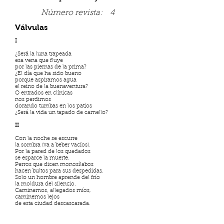
Número revista:
4
Válvulas
I
¿Será la luna trapeada
esa vena que fluye
por las piernas de la prima?
¿El día que ha sido bueno
porque aspiramos agua
el reino de la buenaventura?
O entrados en clínicas
nos perdimos
dorando tumbas en los patios
¿Será la vida un tapado de camello?
II
Con la noche se escurre
la sombra (va a beber vacíos).
Por la pared de los quedados
se esparce la muerte.
Perros que dicen monosílabos
hacen bultos para sus despedidas.
Solo un hombre aprende del frío
la moldura del silencio.
Caminemos, allegados míos,
caminemos lejos
de esta ciudad descascarada.