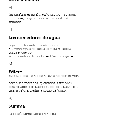
[a]
Las palabras están ahí, en lo oscuro —su agua
primera—; luego el poema, esa fertilidad
anudada.
[b]
Los comedores de agua
Bajo tierra la ciudad pierde la cara.
El
Homo topus
no busca comida ni bebida,
busca el cuerpo,
la llamarada de la noche —el fuego negro—.
[c]
Edicto
«Los cuerpos —sin dios ni ley, sin orden ni moral
—
deben ser troceados, quemados, asfixiados,
desangrados. Los cuerpos a golpe, a cuchillo, a
bala, a palo, a piedra, a como dé lugar».
[d]
Summa
La poesía come carne prohibida.