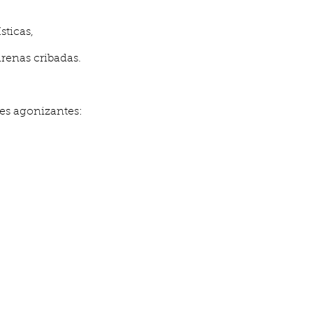
icas,
nas cribadas.
es agonizantes: