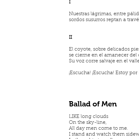
I
Nuestras lágrimas, entre páli
sordos susurros reptan a trav
II
El coyote, sobre delicados pie
se cierne en el amanecer del
Su voz corre salvaje en el vall
¡Escucha! ¡Escucha! Estoy por
Ballad of Men
LIKE long clouds
On the sky-line,
All day men come to me.
I stand and watch them sidew