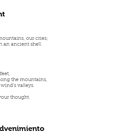
nt
ountains, our cries;
 an ancient shell.
feet,
ong the mountains,
wind’s valleys.
 your thought.
Advenimiento