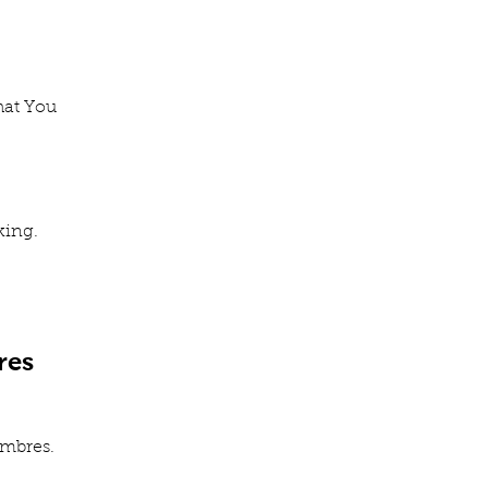
hat You
king.
res
ombres.