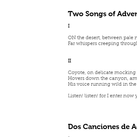
Two Songs of Adve
I
ON the desert, between pale m
Far whispers creeping through
II
Coyote, on delicate mocking 
Hovers down the canyon, am
His voice running wild in the 
Listen! listen! for I enter now
Dos Canciones de 