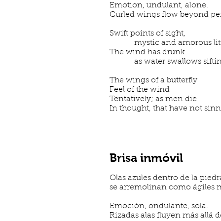
Emotion, undulant, alone.
Curled wings flow beyond pe
Swift points of sight,
mystic and amorous littl
The wind has drunk
as water swallows siftin
The wings of a butterfly
Feel of the wind
Tentatively; as men die
In thought, that have not sin
Brisa inmóvil
Olas azules dentro de la piedr
se arremolinan como ágiles 
Emoción, ondulante, sola.
Rizadas alas fluyen más allá d