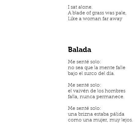
I sat alone.
A blade of grass was pale,
Like a woman far away
Balada
Me senté solo:
no sea que la mente falle
bajo el surco del día.
Me senté solo:
el vaivén de los hombres
falla, nunca permanece.
Me senté solo:
una brizna estaba pálida
como una mujer, muy lejos.