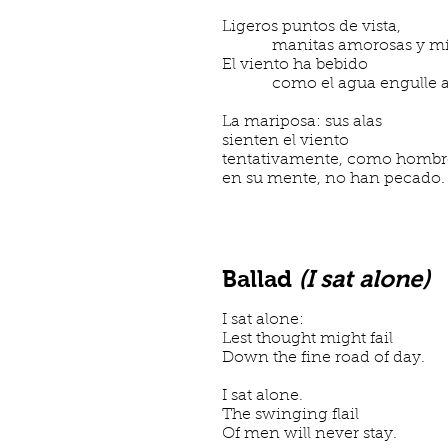
Ligeros puntos de vista,
manitas amorosas y míst
El viento ha bebido
como el agua engulle are
La mariposa: sus alas
sienten el viento
tentativamente, como hombr
en su mente, no han pecado.
Ballad
(I sat alone)
I sat alone:
Lest thought might fail
Down the fine road of day.
I sat alone.
The swinging flail
Of men will never stay.