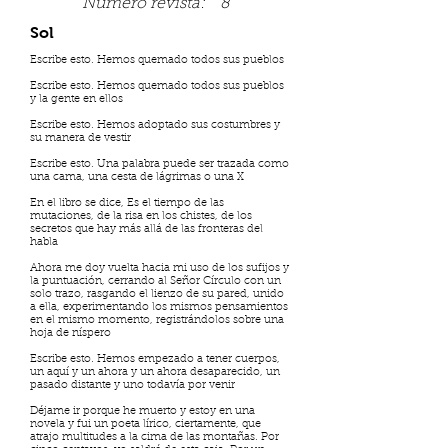
Número revista:
8
Sol
Escribe esto. Hemos quemado todos sus pueblos
Escribe esto. Hemos quemado todos sus pueblos
y la gente en ellos
Escribe esto. Hemos adoptado sus costumbres y
su manera de vestir
Escribe esto. Una palabra puede ser trazada como
una cama, una cesta de lágrimas o una X
En el libro se dice, Es el tiempo de las
mutaciones, de la risa en los chistes, de los
secretos que hay más allá de las fronteras del
habla
Ahora me doy vuelta hacia mi uso de los sufijos y
la puntuación, cerrando al Señor Círculo con un
solo trazo, rasgando el lienzo de su pared, unido
a ella, experimentando los mismos pensamientos
en el mismo momento, registrándolos sobre una
hoja de níspero
Escribe esto. Hemos empezado a tener cuerpos,
un aquí y un ahora y un ahora desaparecido, un
pasado distante y uno todavía por venir
Déjame ir porque he muerto y estoy en una
novela y fui un poeta lírico, ciertamente, que
atrajo multitudes a la cima de las montañas. Por