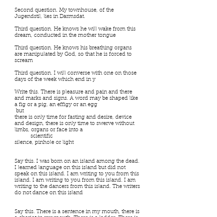
Second question. My townhouse, of the
Jugendstil, lies in Darmsdat.
Third question. He knows he will wake from this
dream, conducted in the mother tongue
Third question. He knows his breathing organs
are manipulated by God, so that he is forced to
scream
Third question. I will converse with one on those
days of the week which end in y
Write this. There is pleasure and pain and there
and marks and signs. A word may be shaped like
a fig or a pig, an effigy or an egg
but
there is only time for fasting and desire, device
and design, there is only time to swerve without
limbs, organs or face into a
scientific
silence, pinhole or light
Say this. I was born on an island among the dead.
I learned language on this island but did not
speak on this island. I am writing to you from this
island. I am writing to you from this island. I am
writing to the dancers from this island. The writers
do not dance on this island
Say this. There is a sentence in my mouth, there is