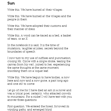
Sun
Write this. We have burned all their villages
Write this. We have burned all the villages and the
people in them
Write this. We have adopted their customs and
their manner of dress
Write this. A word can be traced as a bed, a basket
of tears, or an X
In the notebook it is said, It is the time of
mutations, laughter at jokes, secrets beyond the
boundaries of speech
I now turn to my use of suffixes and punctuation,
closing Mr. Circle with a single stroke, tearing the
canvas from his wall, joined to her, experiencing
the same thoughts at the same moment,
inscribing them on a loquat leaf.
Write this. We have begun to have bodies, a now
here and now and a now gone, a past long ago
and one still to come
Let go of me for I have died an am in a novel and
was a lyrical poet, certainly, who attracted crowds
to mountains. For a nickel I will have text with you
answer three questions
First question. We entered the forest, followed its
winding paths, and emerged blind