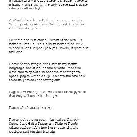
a chariot in my mouth. There is a ladder. There is
a lamp whose light fills empty space and a space
which swallows light
A Word is beside itself. Here the poem is called
What Speaking Means to Say though I have no
memory of my name
Here the poem is called Theory of the Real, its
name is Let’s Call This, and its name is called A
Wooden Stick. It goes yes-yes, no-no. It goes one
and one
I have been wrting a book, not in my native
language, about violins and smoke, lines and
dots, free to speak and become the things we
speak, pages which sit up, look around and row
resolutely toward the setting sun
Pages torn their spines and added to the pyre, so
that they will resemble thought
Pages which accept no ink
Pages we’ve never seen—first called Narrow
Street, then Half a Fragment, Plain of Reeds,
taking each syllable into her mouth, shifting
position and passing it to him