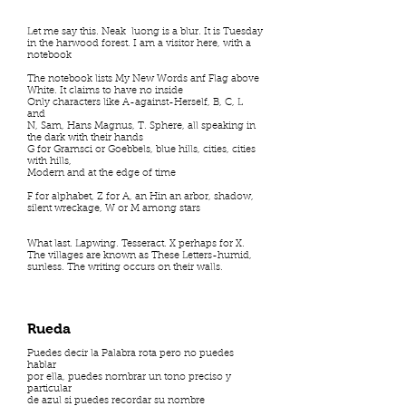
Let me say this. Neak luong is a blur. It is Tuesday
in the harwood forest. I am a visitor here, with a
notebook
The notebook lists My New Words anf Flag above
White. It claims to have no inside
Only characters like A-against-Herself, B, C, L
and
N, Sam, Hans Magnus, T. Sphere, all speaking in
the dark with their hands
G for Gramsci or Goebbels, blue hills, cities, cities
with hills,
Modern and at the edge of time
F for alphabet, Z for A, an Hin an arbor, shadow,
silent wreckage, W or M among stars
What last. Lapwing. Tesseract. X perhaps for X.
The villages are known as These Letters-humid,
sunless. The writing occurs on their walls.
Rueda
Puedes decir la Palabra rota pero no puedes
hablar
por ella, puedes nombrar un tono preciso y
particular
de azul si puedes recordar su nombre