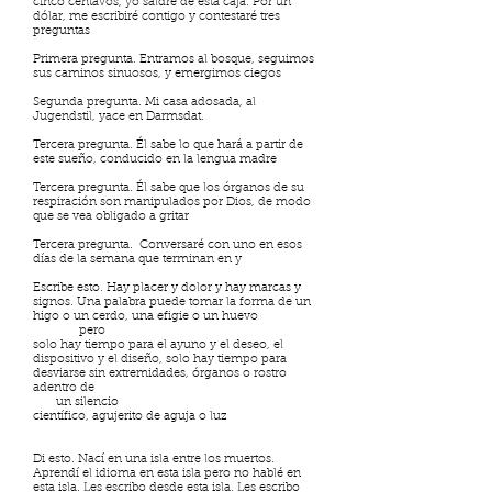
cinco centavos, yo saldré de esta caja. Por un
dólar, me escribiré contigo y contestaré tres
preguntas
Primera pregunta. Entramos al bosque, seguimos
sus caminos sinuosos, y emergimos ciegos
Segunda pregunta. Mi casa adosada, al
Jugendstil, yace en Darmsdat.
Tercera pregunta. Él sabe lo que hará a partir de
este sueño, conducido en la lengua madre
Tercera pregunta. Él sabe que los órganos de su
respiración son manipulados por Dios, de modo
que se vea obligado a gritar
Tercera pregunta. Conversaré con uno en esos
días de la semana que terminan en y
Escribe esto. Hay placer y dolor y hay marcas y
signos. Una palabra puede tomar la forma de un
higo o un cerdo, una efigie o un huevo
pero
solo hay tiempo para el ayuno y el deseo, el
dispositivo y el diseño, solo hay tiempo para
desviarse sin extremidades, órganos o rostro
adentro de
un silencio
científico, agujerito de aguja o luz
Di esto. Nací en una isla entre los muertos.
Aprendí el idioma en esta isla pero no hablé en
esta isla. Les escribo desde esta isla. Les escribo