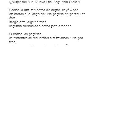
(¿Mujer del Sur, Nueva Lila, Segundo Cielo?)
Como la luz, tan cerca de cegar, cayó—cae
en barras a lo largo de una página en particular,
ésta
luego otra, alguna más
seguida demasiado cerca por la noche
O como las páginas
durmientes se recuerdan a sí mismas, una por
una,
en tonos cautelosos y llenos de sueños,
se acuerdan desde el camino
a la pradera inclinada, desde la pradera
a la orilla quemada, desde la orilla
a la ola envenenada, desde la consternación
al presente, cualquier regalo
de los desconcertados y enterrados vivos
(nos han dicho que fueron enterrados vivos)
¿Hay una puerta que él no haya notado?
y más allá una letra que creó la puerta
o afirma que creó una puerta
que se abriría de cualquier manera
Wheel
You can say the broken Word but cannot speak
for it, can name a precise and particular shade