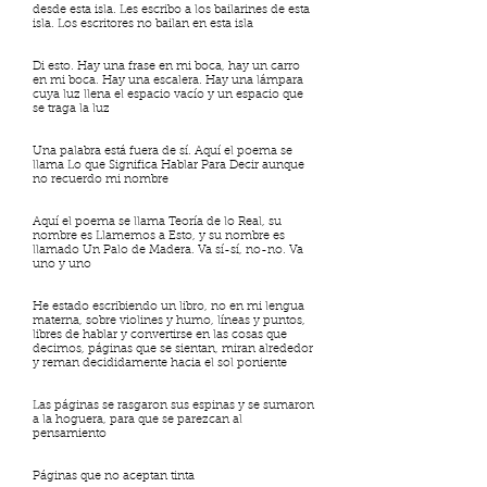
desde esta isla. Les escribo a los bailarines de esta
isla. Los escritores no bailan en esta isla
Di esto. Hay una frase en mi boca, hay un carro
en mi boca. Hay una escalera. Hay una lámpara
cuya luz llena el espacio vacío y un espacio que
se traga la luz
Una palabra está fuera de sí. Aquí el poema se
llama Lo que Significa Hablar Para Decir aunque
no recuerdo mi nombre
Aquí el poema se llama Teoría de lo Real, su
nombre es Llamemos a Esto, y su nombre es
llamado Un Palo de Madera. Va sí-sí, no-no. Va
uno y uno
He estado escribiendo un libro, no en mi lengua
materna, sobre violines y humo, líneas y puntos,
libres de hablar y convertirse en las cosas que
decimos, páginas que se sientan, miran alrededor
y reman decididamente hacia el sol poniente
Las páginas se rasgaron sus espinas y se sumaron
a la hoguera, para que se parezcan al
pensamiento
Páginas que no aceptan tinta