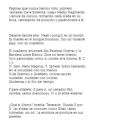
Páginas que nunca hemos visto, primero
llamadas Calle Estrecha, luego Medio Fragmento,
Llanura de Juncos, tomando cada sílaba en su
boca, cambiando de posición y pasándosela a él.
Déjame decirte esto. Neak Luong[1] es un borrón.
Es martes en el bosque frondoso. Soy un visitante
aquí, con un cuaderno
El cuaderno enumera Mis Palabras Nuevas y la
Bandera sobre Blanco. Dice no tener interior
Solo personajes como A-contra-ella misma, B, C,
L y
N, Sam, Hans Magnus, T. Sphere, todos hablando
en la oscuridad con sus manos
G de Gramsci o Goebbels, colinas azules,
ciudades, ciudades con colinas,
Modernas y al filo del tiempo
F para alfabeto, Z para A, un cenador Hin,
sombra, restos silenciosos, W o M entre estrellas
¿Qué al último? Avefría. Teseracto. Quizás X por
X. Las aldeas se conocen como Estas Letras:
húmedas, sin sol. La escritura se produce en sus
paredes.