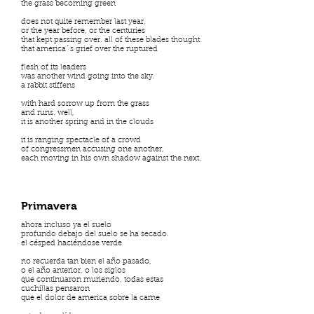
the grass becoming green
does not quite remember last year,
or the year before, or the centuries
that kept passing over. all of these blades thought
that america´s grief over the ruptured
flesh of its leaders
was another wind going into the sky.
a rabbit stiffens
with hard sorrow up from the grass
and runs. well,
it is another spring and in the clouds
it is ranging spectacle of a crowd
of congressmen accusing one another,
each moving in his own shadow against the next.
Primavera
ahora incluso ya el suelo
profundo debajo del suelo se ha secado.
el césped haciéndose verde
no recuerda tan bien el año pasado,
o el año anterior, o los siglos
que continuaron muriendo. todas estas
cuchillas pensaron
que el dolor de america sobre la carne