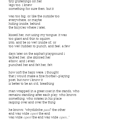
tiny glistenings on her
legs too. i knew
something for sure then. but it
was too big, or like the outside too
everywhere, or maybe
hiding inside, behind
the bicycles where i later,
kissed her, not using my tongue. it was
too giant and thin to squirm
into, and be so well inside of, or
too well hidden to punch, and feel. a few
days later on the asphalt playground i
tackled her. she skinned her
elbow, and i even
punched her and felt her, felt
how soft the hairs were. i thought
that i would make a fine football-playing
poet, but now i know it
is better to be an old, breathing
man wrapped in a great coat in the stands, who
remains standing after each play, who knows
something, who rotates in his place
rasping over and over the thing
he knows: “whydidnhe
pass
? the other
end was wide
open
! the end
was wide
open
! the end was wide
open
…”