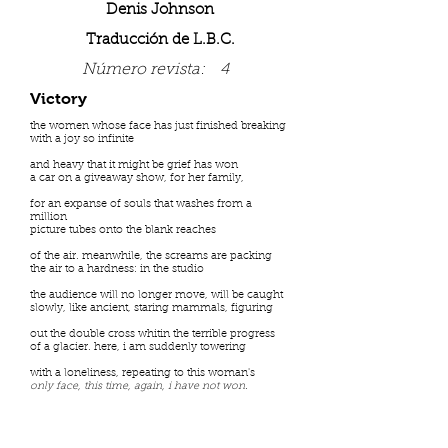
Denis Johnson
Traducción de L.B.C.
Número revista:
4
Victory
the women whose face has just finished breaking
with a joy so infinite
and heavy that it might be grief has won
a car on a giveaway show, for her family,
for an expanse of souls that washes from a
million
picture tubes onto the blank reaches
of the air. meanwhile, the screams are packing
the air to a hardness: in the studio
the audience will no longer move, will be caught
slowly, like ancient, staring mammals, figuring
out the double cross whitin the terrible progress
of a glacier. here, i am suddenly towering
with a loneliness, repeating to this woman's
only face, this time, again, i have not won
.