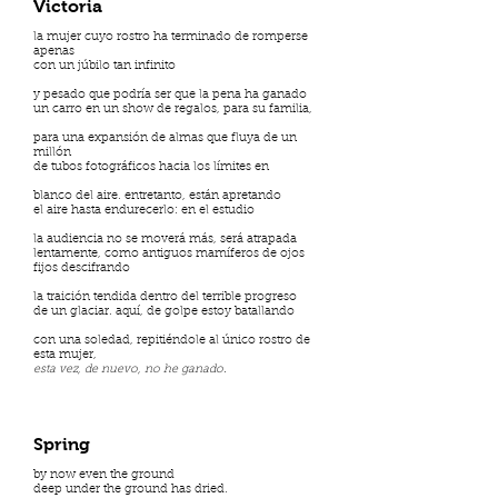
Victoria
la mujer cuyo rostro ha terminado de romperse
apenas
con un júbilo tan infinito
y pesado que podría ser que la pena ha ganado
un carro en un show de regalos, para su familia,
para una expansión de almas que fluya de un
millón
de tubos fotográficos hacia los límites en
blanco del aire. entretanto, están apretando
el aire hasta endurecerlo: en el estudio
la audiencia no se moverá más, será atrapada
lentamente, como antiguos mamíferos de ojos
fijos descifrando
la traición tendida dentro del terrible progreso
de un glaciar. aquí, de golpe estoy batallando
con una soledad, repitiéndole al único rostro de
esta mujer,
esta vez, de nuevo, no he ganado
.
Spring
by now even the ground
deep under the ground has dried.