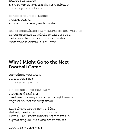
rota de sus líderes
era otro viento avanzando cielo adentro.
un conejo se endurece
con dolor duro del césped
y corre. bueno,
es otra primavera y en las nubes
está el espectáculo deambulante de una multitud
de congresistas acusándose unos a otros,
cada uno dentro de su propia sombra
moviéndose contra la siguiente.
Why I Might Go to the Next
Football Game
sometimes you know
things: once at a
birthday party a little
girl looked at her new party
gloves and said she
liked me, making suddenly the light much
brighter so that the very small
hairs shone above her lip. i felt
stuffed, liked a swiming pool, with
words, like i knew something that was in
a great tangled knot. and when we sat
down i saw there were