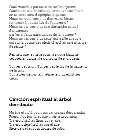
Quel matériau pur celui de ses bourgeons.
Quelle cire sacrée celle qui entrouvrit ses fleurs
en un sexe ténu d’épingles inquiètes.
Nous ne reverrons plus des mains bleues
remonter à travers l’air de l’automne ?
Nous ne verrons plus son dimanche éclairé
d’allumettes
par les enfants translucides de la journée ?
Nous ne verrons plus cette jeune fille aveugle
qui sur la pointe des pieds cherchait une alliance
de résine ?
Permets que je mette sous ta nuque blanche
cet oreiller inquiet de poissons de mon désir.
Tu n’es pas mort. Tu n’es pas le fils de la haine ni
de la mort.
Tu habites désormais l’étage le plus étroit des
cieux.
Canción espiritual al árbol
derribado
No fue el ciclón con sus campanas desgarradas.
Fueron los hombres que viven a tu sombra.
Trajeron hachas finas por el aire.
Trajeron siete hachas por el aire.
Siete delgadas concubinas de odio.
Fue una tarde de ancho ocaso rojo.
Tenían los leñadores sal verde y afilada en las