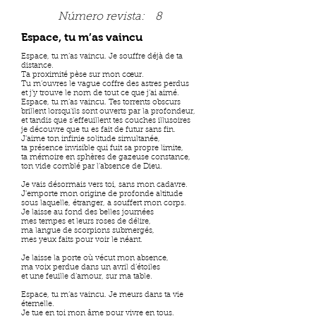
Número revista:
8
Espace, tu m’as vaincu
Espace, tu m’as vaincu. Je souffre déjà de ta
distance.
Ta proximité pèse sur mon cœur.
Tu m’ouvres le vague coffre des astres perdus
et j’y trouve le nom de tout ce que j’ai aimé.
Espace, tu m’as vaincu. Tes torrents obscurs
brillent lorsqu'ils sont ouverts par la profondeur,
et tandis que s’effeuillent tes couches illusoires
je découvre que tu es fait de futur sans fin.
J’aime ton infinie solitude simultanée,
ta présence invisible qui fuit sa propre limite,
ta mémoire en sphères de gazeuse constance,
ton vide comblé par l’absence de Dieu.
Je vais désormais vers toi, sans mon cadavre.
J’emporte mon origine de profonde altitude
sous laquelle, étranger, a souffert mon corps.
Je laisse au fond des belles journées
mes tempes et leurs roses de délire,
ma langue de scorpions submergés,
mes yeux faits pour voir le néant.
Je laisse la porte où vécut mon absence,
ma voix perdue dans un avril d’étoiles
et une feuille d’amour, sur ma table.
Espace, tu m’as vaincu. Je meurs dans ta vie
éternelle.
Je tue en toi mon âme pour vivre en tous.