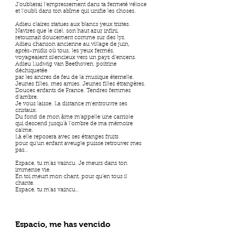
J’oublierai l’empressement dans ta fermeté véloce
et l’oubli dans ton abîme qui unifie les choses.
Adieu claires statues aux blancs yeux tristes.
Navires que le ciel, son haut azur infini,
retournait doucement comme sur des lys.
Adieu chanson ancienne au village de juin,
après-midis où tous, les yeux fermés,
voyageaient silencieux vers un pays d’encens.
Adieu Ludwig van Beethoven, poitrine
déchiquetée
par les ancres de feu de la musique éternelle.
Jeunes filles, mes amies. Jeunes filles étrangères.
Douces enfants de France. Tendres femmes
d’ambre.
Je vous laisse. La distance m’entrouvre ses
cristaux.
Du fond de mon âme m’appelle une carriole
qui descend jusqu’à l’ombre de ma mémoire
calme.
Là elle reposera avec ses étranges fruits
pour qu’un enfant aveugle puisse retrouver mes
pas…
Espace, tu m’as vaincu. Je meurs dans ton
immense vie.
En toi meurt mon chant, pour qu’en tous il
chante.
Espace, tu m’as vaincu…
Espacio, me has vencido