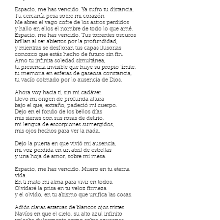
Espacio, me has vencido. Ya sufro tu distancia.
Tu cercanía pesa sobre mi corazón.
Me abres el vago cofre de los astros perdidos
y hallo en ellos el nombre de todo lo que amé.
Espacio, me has vencido. Tus torrentes oscuros
brillan al ser abiertos por la profundidad,
y mientras se desfloran tus capas ilusorias
conozco que estás hecho de futuro sin fin.
Amo tu infinita soledad simultánea,
tu presencia invisible que huye su propio límite,
tu memoria en esferas de gaseosa constancia,
tu vacío colmado por lo ausencia de Dios.
Ahora voy hacia ti, sin mi cadáver.
Llevo mi origen de profunda altura
bajo el que, extraño, padeció mi cuerpo.
Dejo en el fondo de los bellos días
mis sienes con sus rosas de delirio,
mi lengua de escorpiones sumergidos,
mis ojos hechos para ver la nada.
Dejo la puerta en que vivió mi ausencia,
mi voz perdida en un abril de estrellas
y una hoja de amor, sobre mi mesa.
Espacio, me has vencido. Muero en tu eterna
vida.
En ti mato mi alma para vivir en todos.
Olvidaré la prisa en tu veloz firmeza
y el olvido, en tu abismo que unifica las cosas.
Adiós claras estatuas de blancos ojos tristes.
Navíos en que el cielo, su alto azul infinito