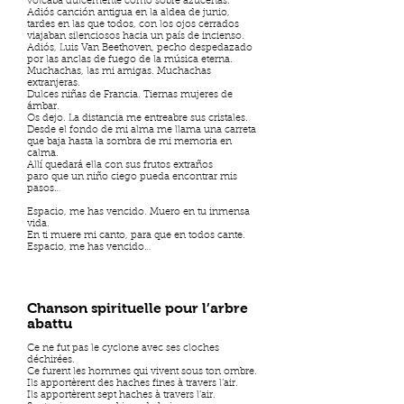
volcaba dulcemente como sobre azucenas.
Adiós canción antigua en la aldea de junio,
tardes en las que todos, con los ojos cerrados
viajaban silenciosos hacia un país de incienso.
Adiós, Luis Van Beethoven, pecho despedazado
por las anclas de fuego de la música eterna.
Muchachas, las mi amigas. Muchachas
extranjeras.
Dulces niñas de Francia. Tiernas mujeres de
ámbar.
Os dejo. La distancia me entreabre sus cristales.
Desde el fondo de mi alma me llama una carreta
que baja hasta la sombra de mi memoria en
calma.
Allí quedará ella con sus frutos extraños
paro que un niño ciego pueda encontrar mis
pasos…
Espacio, me has vencido. Muero en tu inmensa
vida.
En ti muere mi canto, para que en todos cante.
Espacio, me has vencido…
Chanson spirituelle pour l’arbre
abattu
Ce ne fut pas le cyclone avec ses cloches
déchirées.
Ce furent les hommes qui vivent sous ton ombre.
Ils apportèrent des haches fines à travers l’air.
Ils apportèrent sept haches à travers l’air.