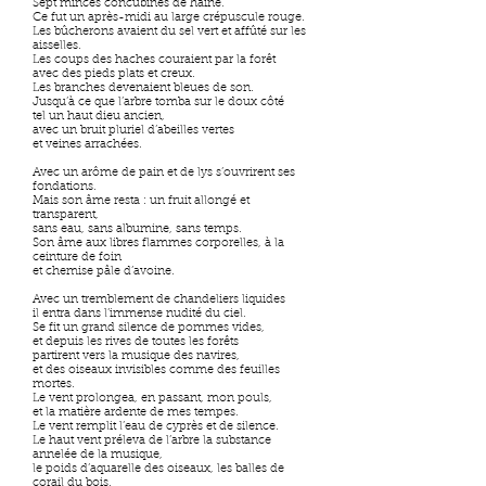
Sept minces concubines de haine.
Ce fut un après-midi au large crépuscule rouge.
Les bûcherons avaient du sel vert et affûté sur les
aisselles.
Les coups des haches couraient par la forêt
avec des pieds plats et creux.
Les branches devenaient bleues de son.
Jusqu’à ce que l’arbre tomba sur le doux côté
tel un haut dieu ancien,
avec un bruit pluriel d’abeilles vertes
et veines arrachées.
Avec un arôme de pain et de lys s’ouvrirent ses
fondations.
Mais son âme resta : un fruit allongé et
transparent,
sans eau, sans albumine, sans temps.
Son âme aux libres flammes corporelles, à la
ceinture de foin
et chemise pâle d’avoine.
Avec un tremblement de chandeliers liquides
il entra dans l’immense nudité du ciel.
Se fit un grand silence de pommes vides,
et depuis les rives de toutes les forêts
partirent vers la musique des navires,
et des oiseaux invisibles comme des feuilles
mortes.
Le vent prolongea, en passant, mon pouls,
et la matière ardente de mes tempes.
Le vent remplit l’eau de cyprès et de silence.
Le haut vent préleva de l’arbre la substance
annelée de la musique,
le poids d’aquarelle des oiseaux, les balles de
corail du bois.