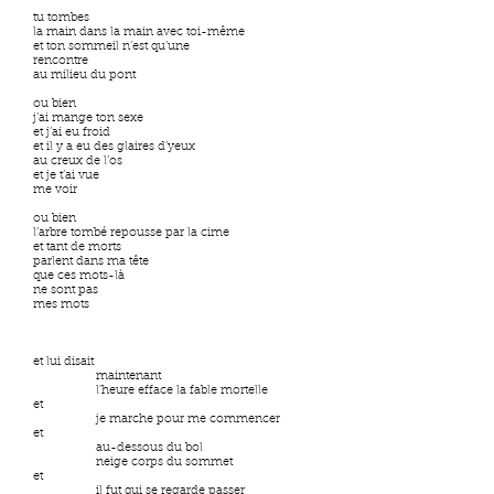
tu tombes
la main dans la main avec toi-même
et ton sommeil n’est qu’une
rencontre
au milieu du pont
ou bien
j’ai mange ton sexe
et j’ai eu froid
et il y a eu des glaires d’yeux
au creux de l’os
et je t’ai vue
me voir
ou bien
l’arbre tombé repousse par la cime
et tant de morts
parlent dans ma tête
que ces mots-là
ne sont pas
mes mots
et lui disait
maintenant
l’heure efface la fable mortelle
et
je marche pour me commencer
et
au-dessous du bol
neige corps du sommet
et
il fut qui se regarde passer