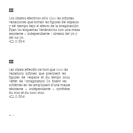
III
Los objetos efectivos sólo
fijan
las infinitas
variaciones que toman las figuras del espacio
y del tiempo bajo el efecto de la imaginación.
Fijan los esquemas llenándolos con una masa
resistente – independiente - síntesis del yo y
del no yo.
421 (I-304)
III
Les objets effectifs ne font que
fixer
les
variations infinies que prennent les
figures de l’espace et du temps sous
l’effet de l’imagination. Ils fixent les
schèmes en les emplissant d’une masse
résistante – indépendante – synthèse
du moi et du non-moi.
421 (I-304)
IV
pensamos
chapoteamos en el tiempo
nos hundimos