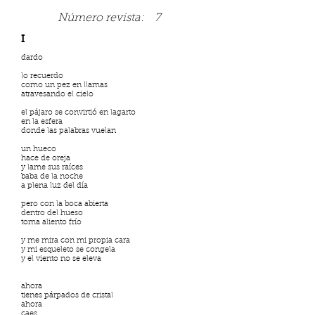
Número revista:
7
I
dardo
lo recuerdo
como un pez en llamas
atravesando el cielo
el pájaro se convirtió en lagarto
en la esfera
donde las palabras vuelan
un hueco
hace de oreja
y lame sus raíces
baba de la noche
a plena luz del día
pero con la boca abierta
dentro del hueso
toma aliento frío
y me mira con mi propia cara
y mi esqueleto se congela
y el viento no se eleva
ahora
tienes párpados de cristal
ahora
caes