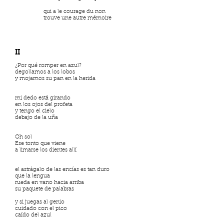
qui a le courage du non
trouve une autre mémoire
II
¿Por qué romper en azul?
degollamos a los lobos
y mojamos su pan en la herida
mi dedo está girando
en los ojos del profeta
y tengo el cielo
debajo de la uña
Oh sol
Ese tonto que viene
a limarse los dientes allí
el astrágalo de las encías es tan duro
que la lengua
rueda en vano hacia arriba
su paquete de palabras
y si juegas al genio
cuidado con el pico
caído del azul