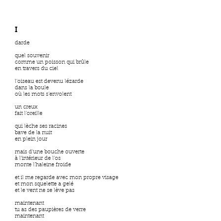
I
darde
quel souvenir
comme un poisson qui brûle
en travers du ciel
l’oiseau est devenu lézarde
dans la boule
où les mots s’envolent
un creux
fait l’oreille
qui lèche ses racines
bave de la nuit
en plein jour
mais d’une bouche ouverte
à l’intérieur de l’os
monte l’haleine froide
et il me regarde avec mon propre visage
et mon squelette a gelé
et le vent ne se lève pas
maintenant
tu as des paupières de verre
maintenant