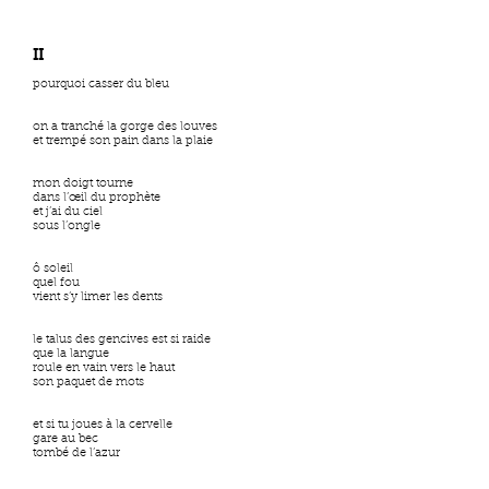
II
pourquoi casser du bleu
on a tranché la gorge des louves
et trempé son pain dans la plaie
mon doigt tourne
dans l’œil du prophète
et j’ai du ciel
sous l’ongle
ô soleil
quel fou
vient s’y limer les dents
le talus des gencives est si raide
que la langue
roule en vain vers le haut
son paquet de mots
et si tu joues à la cervelle
gare au bec
tombé de l’azur