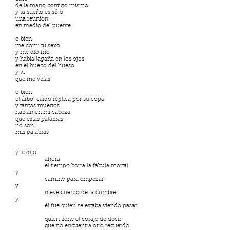
de la mano contigo mismo
y tu sueño es sólo
una reunión
en medio del puente
o bien
me comí tu sexo
y me dio frío
y había lagaña en los ojos
en el hueco del hueso
y vi
que me veías
o bien
el árbol caído replica por su copa
y tantos muertos
hablan en mi cabeza
que estas palabras
no son
mis palabras
y le dijo:
ahora
el tiempo borra la fábula mortal
y
camino para empezar
y
nieve cuerpo de la cumbre
y
él fue quien se estaba viendo pasar
quien tiene el coraje de decir
que no encuentra otro recuerdo