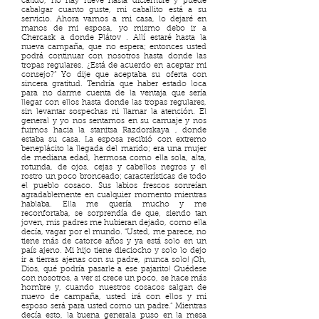
cálido, no hay nieve hasta diciembre y puede
cabalgar cuanto guste, mi caballito está a su
servicio. Ahora vamos a mi casa, lo dejaré en
manos de mi esposa, yo mismo debo ir a
Chercask a donde Plátov . Allí estaré hasta la
nueva campaña, que no espera; entonces usted
podrá continuar con nosotros hasta donde las
tropas regulares. ¿Está de acuerdo en aceptar mi
consejo?” Yo dije que aceptaba su oferta con
sincera gratitud. Tendría que haber estado loca
para no darme cuenta de la ventaja que sería
llegar con ellos hasta donde las tropas regulares,
sin levantar sospechas ni llamar la atención. El
general y yo nos sentamos en su carruaje y nos
fuimos hacia la stanitsa Razdorskaya , donde
estaba su casa. La esposa recibió con extremo
beneplácito la llegada del marido; era una mujer
de mediana edad, hermosa como ella sola, alta,
rotunda, de ojos, cejas y cabellos negros y el
rostro un poco bronceado; características de todo
el pueblo cosaco. Sus labios frescos sonreían
agradablemente en cualquier momento mientras
hablaba. Ella me quería mucho y me
reconfortaba, se sorprendía de que, siendo tan
joven, mis padres me hubieran dejado, como ella
decía, vagar por el mundo. “Usted, me parece, no
tiene más de catorce años y ya está solo en un
país ajeno. Mi hijo tiene dieciocho y solo lo dejo
ir a tierras ajenas con su padre, ¡nunca solo! ¡Oh,
Dios, qué podría pasarle a ese pajarito! Quédese
con nosotros, a ver si crece un poco, se hace más
hombre y, cuando nuestros cosacos salgan de
nuevo de campaña, usted irá con ellos y mi
esposo será para usted como un padre.” Mientras
decía esto, la buena generala puso en la mesa