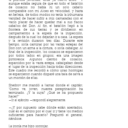
la primera juventud, tenía ya nueve años. Y
aunque estaba segura de que en todo el batallón
de cosacos no había ni un solo caballo
comparable con mi Alceo en velocidad, y hasta
en belleza, de todos modos no tenía la inhumana
vanidad de hacer sufrir a mis camaradas con el
vacío placer de hacer quedar mal a sus flacos
caballos del Don. Al fin, el batallón llegó a la
frontera de sus tierras y se dividieron en
campamentos a la espera de la inspección,
después de la cual los dejarían ir a casa. La espera
y la revisión duraron tres días. Durante este
tiempo, solía caminar por las vastas estepas del
Don con un arma a la cintura, o solía cabalgar. Al
final de la inspección, los cosacos se esparcieron
por todos lados en grupos; era una imagen
pintoresca: Algunos cientos de cosacos,
esparcidos por la vasta estepa, cabalgaban desde
el lugar de la inspección hacia todas direcciones.
Este cuadro me recordó a cómo unas hormigas
se esparcieron cuando disparé una bala de salva a
un montón de ellas.
Shedrov me mandó a llamar donde el capitán:
“Como ve, joven, nuestra peregrinación ha
terminado. ¿Y la suya? ¿Qué se ha propuesto
hacer?”
—Ir al ejército —respondí alegremente.
—¿Y por supuesto sabe dónde están asentados,
cuál es el camino por el cual ir y tiene los medios
suficientes para hacerlo? Preguntó el general,
riéndose.
La ironía me hizo sonrojar.