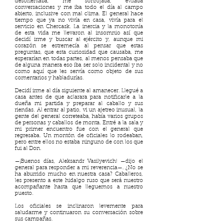
desorientaba, me sonrojaba, evitaba
conversaciones y me iba todo el día al campo
abierto, inclusive con mal clima. El general hace
tiempo que ya no vivía en casa, vivía para el
servicio en Chercask. La inercia y la monotonía
de esta vida me llevaron al insomnio así que
decidí irme y buscar al ejército y, aunque mi
corazón se estremecía al pensar que estas
preguntas, que esta curiosidad que causaba, me
esperarían en todas partes, al menos pensaba que
de alguna manera eso iba ser solo incidental y no
como aquí que les servía como objeto de sus
comentarios y habladurías.
Decidí irme al día siguiente al amanecer. Llegué a
casa antes de que aclarara para notificarle a la
dueña mi partida y preparar al caballo y sus
riendas. Al entrar al patio, vi un ajetreo inusual, la
gente del general correteaba, había varios grupos
de personas y caballos de monta. Entré a la sala y
mi primer encuentro fue con el general que
regresaba. Un montón de oficiales lo rodeaban,
pero entre ellos no estaba ninguno de con los que
fui al Don.
—¡Buenos días, Aleksandr Vasilyevich! —dijo el
general para responder a mi reverencia—. ¿No se
ha aburrido mucho en nuestra casa? Caballeros,
les presento a este hidalgo ruso que será nuestro
acompañante hasta que lleguemos a nuestro
puesto.
Los oficiales se inclinaron levemente para
saludarme y continuaron su conversación sobre
sus campañas.