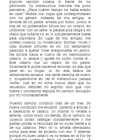
popular canción cosaca, al frente de los
pelotones. Su melancólica melodía me puso
pensativa: ¿Hace cuánto tiempo no había estado
en casa? Vestida con ropas que correspondieran
con mi género, rodeada de mis amigas, la
favorita de mi padre, amada por todos, ¡como la
hija de un gobernador! Ahora soy un cosaco, en
uniforme, con un sable; la pesada pica fatiga a mi
mano que todavía no es lo suficientemente fuerte
para soportarla. En lugar de mis amigas, me
rodean cosacos, su vocabulario, bromas, voces y
risas brutales influyen en mí. Un sentimiento
parecido a querer llorar avergonzaba mi pecho.
Me incliné hacia el cuello de mi hermosísimo
caballo, lo abracé y apreté mi rostro contra él...
Este caballo fue un regalo de mi padre.
Solamente él podía hacerme recordar los días que
pasé en su hogar. Al fin esta batalla de
sentimientos amainó, me senté derecha de nuevo
y, ocupándome en ver el melancólico paisaje
otoñal, juré en mi alma nunca dejar que los
recuerdos debiliten mi espíritu, sino que, con
fuerza y constancia seguiría mi camino, escogido
por mí voluntariamente.
Nuestro camino continuó más de un mes. Mi
nueva condición me encantó. Aprendí a ensillar y
a desensillar el caballo; yo misma lo llevaba a
abrevar, como todos los demás. En el camino los
cosacos solían cabalgar constantemente y me
pedían probar la velocidad de mi Alceo frente a la
de sus caballos. Pero yo lo amaba demasiado
como para estar de acuerdo con eso. Y además
porque mi buen caballo ya no estaba en la flor de