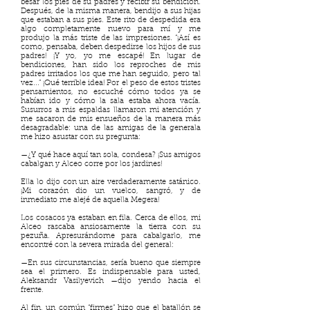
besar los pies de su padres y recibir su bendición.
Después, de la misma manera, bendijo a sus hijas
que estaban a sus pies. Este rito de despedida era
algo completamente nuevo para mí y me
produjo la más triste de las impresiones. “¡Así es
como, pensaba, deben despedirse los hijos de sus
padres! ¡Y yo, yo me escapé! En lugar de
bendiciones, han sido los reproches de mis
padres irritados los que me han seguido, pero tal
vez...” ¡Qué terrible idea! Por el peso de estos tristes
pensamientos, no escuché cómo todos ya se
habían ido y cómo la sala estaba ahora vacía.
Susurros a mis espaldas llamaron mi atención y
me sacaron de mis ensueños de la manera más
desagradable: una de las amigas de la generala
me hizo asustar con su pregunta:
—¿Y qué hace aquí tan sola, condesa? ¡Sus amigos
cabalgan y Alceo corre por los jardines!
Ella lo dijo con un aire verdaderamente satánico.
¡Mi corazón dio un vuelco, sangró, y de
inmediato me alejé de aquella Megera!
Los cosacos ya estaban en fila. Cerca de ellos, mi
Alceo rascaba ansiosamente la tierra con su
pezuña. Apresurándome para cabalgarlo, me
encontré con la severa mirada del general:
—En sus circunstancias, sería bueno que siempre
sea el primero. Es indispensable para usted,
Aleksandr Vasilyevich —dijo yendo hacia el
frente.
Al fin, un común “firmes” hizo que el batallón se