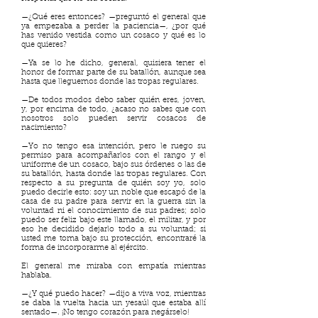
—¿Qué eres entonces? —preguntó el general que
ya empezaba a perder la paciencia—, ¿por qué
has venido vestida como un cosaco y qué es lo
que quieres?
—Ya se lo he dicho, general, quisiera tener el
honor de formar parte de su batallón, aunque sea
hasta que lleguemos donde las tropas regulares.
—De todos modos debo saber quién eres, joven,
y, por encima de todo, ¿acaso no sabes que con
nosotros solo pueden servir cosacos de
nacimiento?
—Yo no tengo esa intención, pero le ruego su
permiso para acompañarlos con el rango y el
uniforme de un cosaco, bajo sus órdenes o las de
su batallón, hasta donde las tropas regulares. Con
respecto a su pregunta de quién soy yo, solo
puedo decirle esto: soy un noble que escapó de la
casa de su padre para servir en la guerra sin la
voluntad ni el conocimiento de sus padres; solo
puedo ser feliz bajo este llamado, el militar, y por
eso he decidido dejarlo todo a su voluntad; si
usted me toma bajo su protección, encontraré la
forma de incorporarme al ejército.
El general me miraba con empatía mientras
hablaba.
—¿Y qué puedo hacer? —dijo a viva voz, mientras
se daba la vuelta hacia un yesaúl que estaba allí
sentado—. ¡No tengo corazón para negárselo!