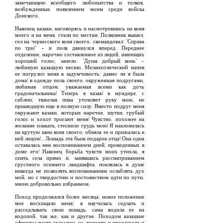
замечающею всеобщего любопытства и толков,
возбужденных появлением моим среди войска
Донского.
Наконец казаки, наговорясь и насмотревшись на коня
моего и на меня, стали по местам. Полковник вышел,
сел на черкесского коня своего, скомандовал: "Справа
по три!" - и полк двинулся вперед. Переднее
отделение, нарочно составленное из людей, имеющих
хороший голос, запело: "Душа добрый конь" -
любимую казацкую песню. Меланхолический напев
ее погрузил меня в задумчивость: давно ли я была
дома! в одежде пола своего, окруженная подругами,
любимая отцом, уважаемая всеми как дочь
градоначальника! Теперь я казак! в мундире, с
саблею; тяжелая пика утомляет руку мою, не
пришедшую еще в полную силу. Вместо подруг меня
окружают казаки, которых наречие, шутки, грубый
голос и хохот трогают меня! Чувство, похожее на
желание плакать, стеснило грудь мою! Я наклонилась
на крутую шею коня своего, обняла ее и прижалась к
ней лицом!.. Лошадь эта была подарок отца! Она одна
оставалась мне воспоминанием дней, проведенных в
доме его! Наконец борьба чувств моих утихла, я
опять села прямо и, занявшись рассматриванием
грустного осеннего ландшафта, поклялась в душе
никогда не позволять воспоминаниям ослаблять дух
мой, но с твердостию и постоянством идти по пути,
мною добровольно избранном.
Поход продолжался более месяца; новое положение
мое восхищало меня; я научилась седлать и
расседлывать свою лошадь, сама водила ее на
водопой, так же, как и другие. Походом казацкие