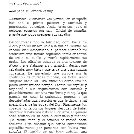
—¿Y tu patronímico?
—Mi papá se llamaba Vasiliy.
—Entonces, Aleksandr Vasilyevich, en campaña
irás con el primer pelotón, y comerás y
pernoctarás conmigo. Anda entonces, con el
pelotón, estamos por salir. Oficial de guardia,
mande que todos preparen sus caballos.
Descontrolada por la felicidad, corrí hacia mi
Alceo y como un ave volé a la silla de montar. Mi
caballo, bien descansado, al parecer entendía mi
arrebatamiento; trotaba orgulloso, torcía en forma
de anillo su cuello y movía rápidamente sus
orejas. Los oficiales cosacos se enamoraron de
Alceo y me alabaron a mí también, decían que
cabalgaba muy bien y que tenía una gran cintura
circasiana. De inmediato me sonrojé por la
confusión de miradas curiosas, de todos lados
dirigidas hacia mí. Una situación como esta no
podía durar mucho tiempo. Pronto me repuse y
respondí a sus inquisiciones con cortesía y
plausiblemente, con una voz firme y tranquila que
parecía no notar la curiosidad general y las
descabelladas interpretaciones que le daban a mi
aparición entre las tropas del Don. Finalmente, los
cosacos tomaron sus lugares después de haber
discutido y haberme visto lo suficiente. El general
salió sentado en su caballo circasiano y mandó:
“¡De frente, mar!” y el batallón se movió hacia
adelante. Una división que estaba conformada
específicamente por personas con buena voz,
cantaba
El espíritu es un buen caballo
, una