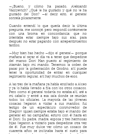
—¿Bueno, y cómo ha pasado, Aleksandr
Vasilyevich? ¿Qué le ha gustado y qué no le ha
gustado del Don? —al decir esto, el general
sonreía pícaramente.
Cuando entendí lo que quería decir la última
pregunta, me sonrojé, pero respondí cortésmente
con una broma en concordancia: que no
intentaba estar siempre bajo sus alas, para
después no estar pagando con arrepentimientos
tardíos.
—Muy bien has hecho —dijo el general— ¡porque
mañana al rayar el día va a tener que despedirse
del manso Don! Han puesto al regimiento de
Atamán bajo mi mando. Tenemos la orden de
pasar por la gobernación de Grodno, allí puede
tener la oportunidad de entrar en cualquier
regimiento regular, allí hay muchos de esos.
A las tres de la mañana ya había ensillado a Alceo
y ya lo había llevado a fila con los otros cosacos.
Pero como el general todavía no estaba allí, até a
mi caballo y entré a esa sala donde se reunían
todos los oficiales. La mayoría de las jóvenes
cosacas llegaron a visitar a sus maridos; fui
testigo de un espectáculo conmovedor de
Shegrov (quien siempre estaba bajo el mando del
general en las campañas, estuvo con él hasta en
el Don). Su padre, madre, esposa y tres hermosas
hijas llegaron a visitarlo para despedirse otra vez
de él. Fue muy dulce ver cómo un cosaco de
cuarenta años se inclinaba hasta el suelo para