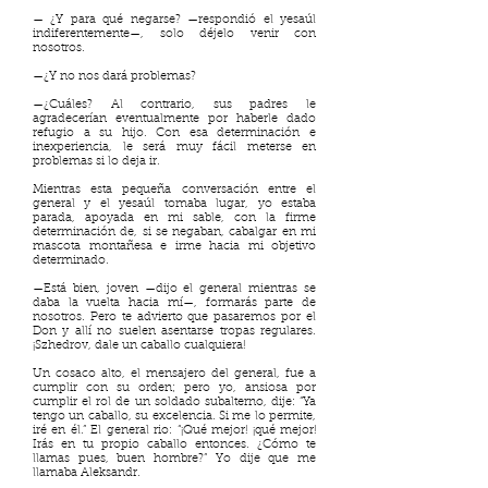
— ¿Y para qué negarse? —respondió el yesaúl
indiferentemente—, solo déjelo venir con
nosotros.
—¿Y no nos dará problemas?
—¿Cuáles? Al contrario, sus padres le
agradecerían eventualmente por haberle dado
refugio a su hijo. Con esa determinación e
inexperiencia, le será muy fácil meterse en
problemas si lo deja ir.
Mientras esta pequeña conversación entre el
general y el yesaúl tomaba lugar, yo estaba
parada, apoyada en mi sable, con la firme
determinación de, si se negaban, cabalgar en mi
mascota montañesa e irme hacia mi objetivo
determinado.
—Está bien, joven —dijo el general mientras se
daba la vuelta hacia mí—, formarás parte de
nosotros. Pero te advierto que pasaremos por el
Don y allí no suelen asentarse tropas regulares.
¡Szhedrov, dale un caballo cualquiera!
Un cosaco alto, el mensajero del general, fue a
cumplir con su orden; pero yo, ansiosa por
cumplir el rol de un soldado subalterno, dije: “Ya
tengo un caballo, su excelencia. Si me lo permite,
iré en él.” El general rio: “¡Qué mejor! ¡qué mejor!
Irás en tu propio caballo entonces. ¿Cómo te
llamas pues, buen hombre?” Yo dije que me
llamaba Aleksandr.