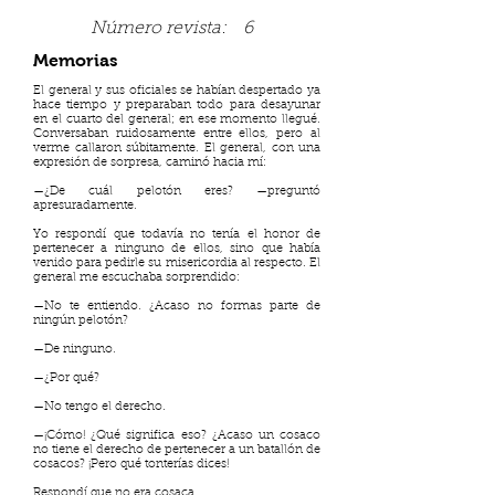
Número revista:
6
Memorias
El general y sus oficiales se habían despertado ya
hace tiempo y preparaban todo para desayunar
en el cuarto del general; en ese momento llegué.
Conversaban ruidosamente entre ellos, pero al
verme callaron súbitamente. El general, con una
expresión de sorpresa, caminó hacia mí:
—¿De cuál pelotón eres? —preguntó
apresuradamente.
Yo respondí que todavía no tenía el honor de
pertenecer a ninguno de ellos, sino que había
venido para pedirle su misericordia al respecto. El
general me escuchaba sorprendido:
—No te entiendo. ¿Acaso no formas parte de
ningún pelotón?
—De ninguno.
—¿Por qué?
—No tengo el derecho.
—¡Cómo! ¿Qué significa eso? ¿Acaso un cosaco
no tiene el derecho de pertenecer a un batallón de
cosacos? ¡Pero qué tonterías dices!
Respondí que no era cosaca.