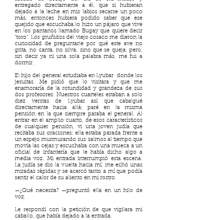
entregado directamente a él, que si hubieran
dejado a la leche en mis labios secarse un poco
más, entonces hubiera podido saber que ese
quejido que escuchaba lo hizo un pájaro que vive
en los pantanos llamado Bugay que quiere decir
“toro”. Los gruñidos del viejo cosaco me dieron la
curiosidad de preguntarle por qué este ave no
grita, no canta, no silva, sino que se queja, pero,
sin decir ya ni una sola palabra más, me fui a
dormir.
El hijo del general estudiaba en Lyubar donde los
jesuitas. Me pidió que lo visitara y que me
enamoraría de la rotundidad y grandeza de sus
dos profesores. Nuestros cuarteles estaban a solo
diez verstas de Lyubar así que cabalgué
directamente hacia allá; paré en la misma
pensión en la que siempre paraba el general. Al
entrar en el amplio cuarto, de esos característicos
de cualquier pensión, vi una joven judía que
recitaba sus oraciones; ella estaba parada frente a
un espejo murmurando sus salmos al tiempo que
movía las cejas y escuchaba con una mueca a un
oficial de infantería que le había dicho algo a
media voz. Mi entrada interrumpió esta escena.
La judía se dio la vuelta hacia mí, me echó unas
miradas rápidas y se acercó tanto a mí que podía
sentir el calor de su aliento en mi rostro.
—¿Qué necesita? —preguntó ella en un hilo de
voz.
Le respondí con la petición de que vigilara mi
caballo, que había dejado a la entrada.