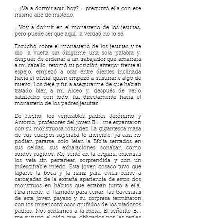
—¿Va a dormir aquí hoy? —preguntó ella con ese
mismo aire de misterio.
—Voy a dormir en el monasterio de los jesuitas,
pero puede ser que aquí, la verdad no lo sé.
Escuchó sobre el monasterio de los jesuitas y se
dio la vuelta sin dirigirme una sola palabra y,
después de ordenar a un trabajador que amarrara
a mi caballo, retomó su posición anterior frente al
espejo, empezó a orar entre dientes inclinada
hacia el oficial quien empezó a susurrarle algo de
nuevo. Los dejé y fui a asegurarme de que habían
tratado bien a mi Alceo y, después de verlo
satisfecho con todo, fui directamente hacia el
monasterio de los padres jesuitas.
De hecho, los venerables padres Jerónimo y
Antonio, profesores del joven B..., me espantaron
con su monstruosa rotundez. La gigantesca masa
de sus cuerpos superaba lo increíble; ya casi no
podían pararse, solo leían la Biblia sentados en
sus celdas, sus exhalaciones sonaban como
sordos rugidos. Me senté en la esquina mientras
los veía sin pestañear, sorprendida y con un
indescifrable miedo. Esta joven cosaco tuvo que
taparse la boca y la nariz para evitar reírse a
carcajadas de la extraña apariencia de estos dos
monstruos en hábitos que estaban junto a ella.
Finalmente, el llamado para cenar, las travesuras
de esta joven payaso y su sorpresa terminaron
con los misericordiosos gruñidos de los piadosos
padres. Nos sentamos a la mesa. El señorito B...
me susurró al oído que, obligados por las reglas