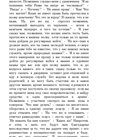
милости. Полковник слушал меня с удивлением. "Я не
понимаю тебя! Разве ты нигде не числишься?" -
"Нигде".> - "Почему?" - "Не имею права". - "Как! Что
это значит? Казак не имеет права быть причислен к
полку казачьему! Что это за вздор!" Я сказала, что я не
казак. "Ну, кто же ты, - спросил полковник,
начинавший выходить из терпения, - зачем в
казачьем мундире, и чего ты хочешь?" - "Я уже
сказал вам, полковник, что желаю иметь честь быть
причислен к вашему полку, хотя только на то время,
пока дойдем до регулярных войск". - "Но все-таки я
должен знать, кто ты таков, молодой человек, и сверх
того разве тебе не известно, что у нас никому нельзя
служить, кроме природных казаков?" - "Я и не имею
этого намерения, но прошу у вас только позволения
дойти до регулярных войск в звании и одеянии
казака при вас или при полку вашем; что ж до
вопроса вашего, кто я таков, скажу только то, что
могу сказать: я дворянин, оставил дом отцовский и
иду в военную службу без ведома и воли моих
родителей; я не могу быть счастлив ни в каком
другом звании, кроме военного, потому я решился в
этом случае поступить по своему произволу; если вы
не примете меня под свое покровительство, я найду
средство и один присоединиться к армии".
Полковник с участием смотрел на меня, пока я
говорила. "Что мне делать? - сказал он вполголоса,
оборотясь к одному седому есаулу. - Я не имею
духа отказать ему!" - "На что же и отказывать, -
отвечал равнодушно есаул, - пусть едет с нами". -
"Не нажить бы нам хлопот". - "Каких же? Напротив,
и отец и мать его будут вам благодарны
впоследствии за то, что вы дадите ему приют; с его
решимостью и неопытностию он попадет в беду,
если вы его отошлете". В продолжение этого