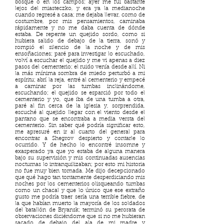
bosque o en los campos; ayer me fui bastante
lejos del miasteczko, y era ya la medianoche
cuando regresé a casa; me dejaba llevar, como de
costumbre, por mis pensamientos, caminaba
rápidamente y no me daba cuenta de dónde
estaba. De repente un quejido sordo, como si
hubiera salido de debajo de la tierra, sonó y
rompió el silencio de la noche y de mis
ensoñaciones; paré para investigar lo escuchado,
volví a escuchar el quejido y me vi apenas a diez
pasos del cementerio; el ruido venía desde allí. Ni
la más mínima sombra de miedo perturbó a mi
espíritu; abrí la reja, entré al cementerio y empecé
a caminar por las tumbas inclinándome,
escuchando; el quejido se esparció por todo el
cementerio y yo, que iba de una tumba a otra,
paré al fin cerca de la iglesia y, sorprendida,
escuché al quejido llegar con el viento desde el
pantano que se encontraba a media versta del
cementerio. Sin saber qué podría significar esto,
me apresuré en ir al cuarto del general para
encontrar a Shegrov despierto y contarle lo
ocurrido. Y de hecho lo encontré insomne y
exasperado ya que yo estaba de alguna manera
bajo su supervisión y mis continuadas ausencias
nocturnas lo intranquilizaban; por esto mi historia
no fue muy bien tomada. Me dijo decepcionado
que qué hago tan tontamente desperdiciando mis
noches por los cementerios olisqueando tumbas
como un chacal y que lo único que ese extraño
gusto me podría traer sería una terrible fiebre, de
la que habían muerto la mayoría de los soldados
del batallón de Bryansk; terminó su perorata de
observaciones diciéndome que si no me hubieran
sacado de debajo del ala de mi madre y