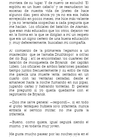
moviera de su lugar. Y de nuevo se escuchó “El
espíritu es un buen caballo” y se reanudaron las
escenas de nuestra vida de jinetes de hace
algunos días, pero ahora yo ya no era esa, había
envejecido en pocos meses, me hice más valiente
y ya no levantaba sospechas a cada pregunta que
me hacían. Los oficiales del batallón de Atamán,
que eran más educados que los otros, dejaron ver
en la forma en la que se dirigían a mí un respeto
que era un signo certero de una buena educación
y, muy deferentemente, buscaban mi compañía.
Al comienzo de la primavera llegamos a un
miasteczko que se llamaba Druzhkopol a orillas
del río Bug ; allí se encontraban los cuarteles del
batallón de mosquetería de Bryansk del capitán
Liders. Los oficiales de ambos batallones pasaban
tiempo juntos frecuentemente y su estilo de vida
me parecía una muerte lenta: sentados en un
cuarto con las ventanas cerradas, desde el
amanecer hasta la noche fumando en sus pipas,
jugando cartas y hablando tonterías. El general
me preguntó si yo quería quedarme con el
regimiento de Bryansk.
—Dios me salve general —respondí—, si en todo
el globo terráqueo hubiera solo infantería, nunca
entraría al servicio militar; no me gusta la
infantería.
—Bueno, como quiera, igual seguirá siendo el
mismo, y es todavía muy joven.
Me gusta mucho pasear por las noches sola en el