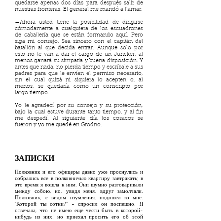
quedarse apenas dos días para después salir de
nuestras fronteras. El general me mandó a llamar:
—Ahora usted tiene la posibilidad de dirigirse
cómodamente a cualquiera de los escuadrones
de caballería que se están formando aquí. Pero
siga mi consejo. Sea sincero con el capitán del
batallón al que decida entrar. Aunque solo por
esto no le van a dar el cargo de un Juncker, al
menos ganará su simpatía y buena disposición. Y
antes que nada, no pierda tiempo y escríbale a sus
padres para que le envíen el permiso necesario,
sin el cual quizá ni siquiera lo acepten o, al
menos, se quedaría como un conscripto por
largo tiempo.
Yo le agradecí por su consejo y su protección,
bajo la cual estuve durante tanto tiempo, y al fin
me despedí. Al siguiente día los cosacos se
fueron y yo me quedé en Grodno.
ЗАПИСКИ
Полковник и его офицеры давно уже проснулись и
собрались все в полковничью квартиру завтракать; в
это время я вошла к ним. Они шумно разговаривали
между собою, но, увидя меня, вдруг замолчали.
Полковник, с видом изумления, подошел ко мне.
"Которой ты сотни?" - спросил он поспешно. Я
отвечала, что не имею еще чести быть в которой-
нибудь из них; но приехал просить его об этой