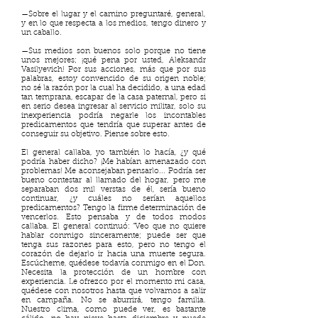
—Sobre el lugar y el camino preguntaré, general,
y en lo que respecta a los medios, tengo dinero y
un caballo.
—Sus medios son buenos solo porque no tiene
unos mejores; ¡qué pena por usted, Aleksandr
Vasilyevich! Por sus acciones, más que por sus
palabras, estoy convencido de su origen noble;
no sé la razón por la cual ha decidido, a una edad
tan temprana, escapar de la casa paternal, pero si
en serio desea ingresar al servicio militar, solo su
inexperiencia podría negarle los incontables
predicamentos que tendría que superar antes de
conseguir su objetivo. Piense sobre esto.
El general callaba, yo también lo hacía, ¿y qué
podría haber dicho? ¡Me habían amenazado con
problemas! Me aconsejaban pensarlo... Podría ser
bueno contestar al llamado del hogar, pero me
separaban dos mil verstas de él, sería bueno
continuar, ¿y cuáles no serían aquellos
predicamentos? Tengo la firme determinación de
vencerlos. Esto pensaba y de todos modos
callaba. El general continuó: “Veo que no quiere
hablar conmigo sinceramente; puede ser que
tenga sus razones para esto, pero no tengo el
corazón de dejarlo ir hacia una muerte segura.
Escúcheme, quédese todavía conmigo en el Don.
Necesita la protección de un hombre con
experiencia. Le ofrezco por el momento mi casa,
quédese con nosotros hasta que volvamos a salir
en campaña. No se aburrirá, tengo familia.
Nuestro clima, como puede ver, es bastante