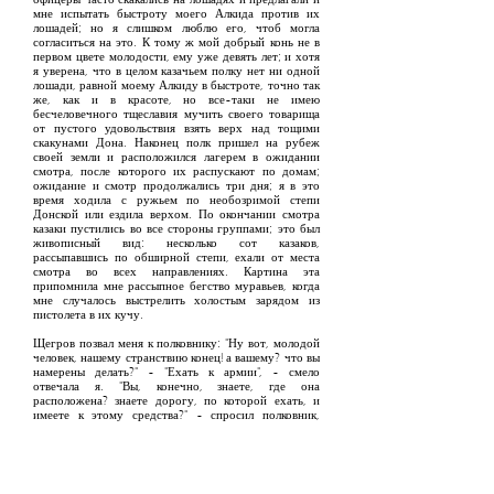
офицеры часто скакались на лошадях и предлагали и
мне испытать быстроту моего Алкида против их
лошадей; но я слишком люблю его, чтоб могла
согласиться на это. К тому ж мой добрый конь не в
первом цвете молодости, ему уже девять лет; и хотя
я уверена, что в целом казачьем полку нет ни одной
лошади, равной моему Алкиду в быстроте, точно так
же, как и в красоте, но все-таки не имею
бесчеловечного тщеславия мучить своего товарища
от пустого удовольствия взять верх над тощими
скакунами Дона. Наконец полк пришел на рубеж
своей земли и расположился лагерем в ожидании
смотра, после которого их распускают по домам;
ожидание и смотр продолжались три дня; я в это
время ходила с ружьем по необозримой степи
Донской или ездила верхом. По окончании смотра
казаки пустились во все стороны группами; это был
живописный вид: несколько сот казаков,
рассыпавшись по обширной степи, ехали от места
смотра во всех направлениях. Картина эта
припомнила мне рассыпное бегство муравьев, когда
мне случалось выстрелить холостым зарядом из
пистолета в их кучу.
Щегров позвал меня к полковнику: "Ну вот, молодой
человек, нашему странствию конец! а вашему? что вы
намерены делать?" - "Ехать к армии", - смело
отвечала я. "Вы, конечно, знаете, где она
расположена? знаете дорогу, по которой ехать, и
имеете к этому средства?" - спросил полковник,
усмехаясь. Ирония эта заставила меня покраснеть: "О
месте и дороге я буду спрашивать, полковник, что ж
касается до средств, у меня есть деньги и лошадь". -
"Ваши средства хороши только за неимением лучших;
мне жаль вас, Александр Васильевич! Из поступков