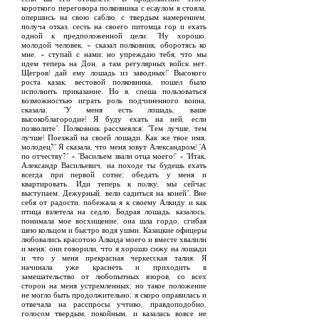
короткого переговора полковника с есаулом я стояла,
опершись на свою саблю, с твердым намерением,
получа отказ, сесть на своего питомца гор и ехать
одной к предположенной цели. "Ну хорошо,
молодой человек, - сказал полковник, оборотясь ко
мне, - ступай с нами; но упреждаю тебя, что мы
идем теперь на Дон, а там регулярных войск нет.
Щегров! дай ему лошадь из заводных!" Высокого
роста казак, вестовой полковника, пошел было
исполнить приказание. Но я, спеша пользоваться
возможностью играть роль подчиненного воина,
сказала: "У меня есть лошадь, ваше
высокоблагородие! Я буду ехать на ней, если
позволите". Полковник рассмеялся: "Тем лучше, тем
лучше! Поезжай на своей лошади. Как же твое имя,
молодец?" Я сказала, что меня зовут Александром! "А
по отчеству?" - "Васильем звали отца моего!" - "Итак,
Александр Васильевич, на походе ты будешь ехать
всегда при первой сотне; обедать у меня и
квартировать. Иди теперь к полку, мы сейчас
выступаем. Дежурный, вели садиться на коней". Вне
себя от радости, побежала я к своему Алкиду и как
птица взлетела на седло. Бодрая лошадь, казалось,
понимала мое восхищение; она шла гордо, сгибая
шею кольцом и быстро водя ушми. Казацкие офицеры
любовались красотою Алкида моего и вместе хвалили
и меня; они говорили, что я хорошо сижу на лошади
и что у меня прекрасная черкесская талия. Я
начинала уже краснеть и приходить в
замешательство от любопытных взоров, со всех
сторон на меня устремленных; но такое положение
не могло быть продолжительно; я скоро оправилась и
отвечала на расспросы учтиво, правдоподобно,
голосом твердым, покойным, и казалась вовсе не