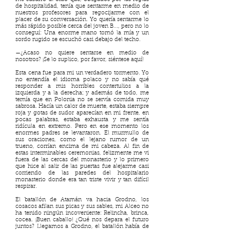
de hospitalidad, tenía que sentarme en medio de
nuestros profesores para regocijarme con el
placer de su conversación. Yo quería sentarme lo
más rápido posible cerca del joven B..., pero no lo
conseguí: Una enorme mano tomó la mía y un
sordo rugido se escuchó casi debajo del techo.
—¿Acaso no quiere sentarse en medio de
nosotros? ¡Se lo suplico, por favor, siéntese aquí!
Esta cena fue para mi un verdadero tormento. Yo
no entendía el idioma polaco y no sabía qué
responder a mis horribles contertulios a la
izquierda y a la derecha; y además de todo, me
temía que en Polonia no se servía comida muy
sabrosa. Hacía un calor de muerte, estaba siempre
roja y gotas de sudor aparecían en mi frente, en
pocas palabras, estaba exhausta y me sentía
ridícula en extremo. Pero en ese momento los
enormes padres se levantaron. El murmullo de
sus oraciones, como el lejano rumor de un
trueno, corrían encima de mi cabeza. Al fin de
estas interminables ceremonias, felizmente me vi
fuera de las cercas del monasterio y lo primero
que hice al salir de las puertas fue alejarme casi
corriendo de las paredes del hospitalario
monasterio donde era tan triste vivir y tan difícil
respirar.
El batallón de Atamán va hacia Grodno, los
cosacos afilan sus picas y sus sables, mi Alceo no
ha tenido ningún incoveniente: Relincha, brinca,
cocea. ¡Buen caballo! ¿Qué nos depara el futuro
juntos? Llegamos a Grodno, el batallón había de