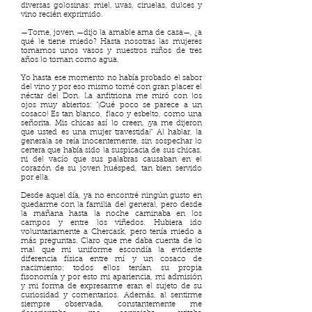
diversas golosinas: miel, uvas, ciruelas, dulces y
vino recién exprimido.
—Tome, joven —dijo la amable ama de casa—, ¿a
qué le tiene miedo? Hasta nosotras las mujeres
tomamos unos vasos y nuestros niños de tres
años lo toman como agua.
Yo hasta ese momento no había probado el sabor
del vino y por eso mismo tomé con gran placer el
néctar del Don. La anfitriona me miró con los
ojos muy abiertos: “¡Qué poco se parece a un
cosaco! Es tan blanco, flaco y esbelto, como una
señorita. Mis chicas así lo creen, ¡ya me dijeron
que usted es una mujer travestida!” Al hablar, la
generala se reía inocentemente, sin sospechar lo
certera que había sido la suspicacia de sus chicas,
ni del vacío que sus palabras causaban en el
corazón de su joven huésped, tan bien servido
por ella.
Desde aquel día, ya no encontré ningún gusto en
quedarme con la familia del general, pero desde
la mañana hasta la noche caminaba en los
campos y entre los viñedos. Hubiera ido
voluntariamente a Chercask, pero tenía miedo a
más preguntas. Claro que me daba cuenta de lo
mal que mi uniforme escondía la evidente
diferencia física entre mí y un cosaco de
nacimiento; todos ellos tenían su propia
fisonomía y por esto mi apariencia, mi admisión
y mi forma de expresarme eran el sujeto de su
curiosidad y comentarios. Además, al sentirme
siempre observada, constantemente me