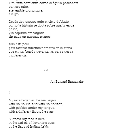
Y mi raza comienza como el águila pescadora
con ese grito,
ese terrible pronombre,
ese ¡yo!
Detrás de nosotros todo el cielo doblado
como la historia se dobla sobre una línea de
pesca,
y la espuma embargada
sin nada en nuestras manos.
solo este palo
para rastrear nuestros nombres en la arena
que el mar borró nuevamente, para nuestra
indiferencia.
***
for Edward Brathwaite
I
My race began as the sea began,
with no nouns, and with no horizon,
with pebbles under my tongue,
with a different fix on the stars.
But now my race is here,
in the sad oil of Levantine eyes,
in the flags of Indian fields.