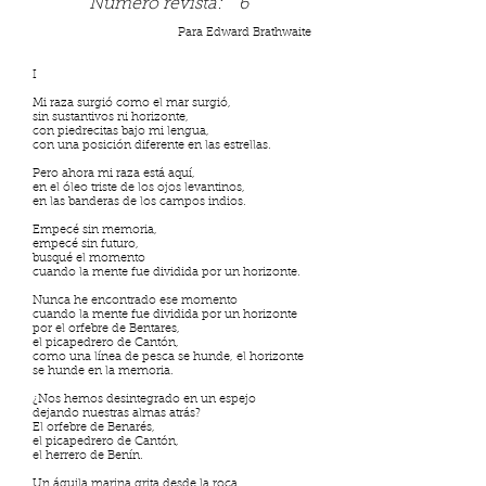
Número revista:
6
Para Edward Brathwaite
I
Mi raza surgió como el mar surgió,
sin sustantivos ni horizonte,
con piedrecitas bajo mi lengua,
con una posición diferente en las estrellas.
Pero ahora mi raza está aquí,
en el óleo triste de los ojos levantinos,
en las banderas de los campos indios.
Empecé sin memoria,
empecé sin futuro,
busqué el momento
cuando la mente fue dividida por un horizonte.
Nunca he encontrado ese momento
cuando la mente fue dividida por un horizonte
por el orfebre de Bentares,
el picapedrero de Cantón,
como una línea de pesca se hunde, el horizonte
se hunde en la memoria.
¿Nos hemos desintegrado en un espejo
dejando nuestras almas atrás?
El orfebre de Benarés,
el picapedrero de Cantón,
el herrero de Benín.
Un águila marina grita desde la roca,