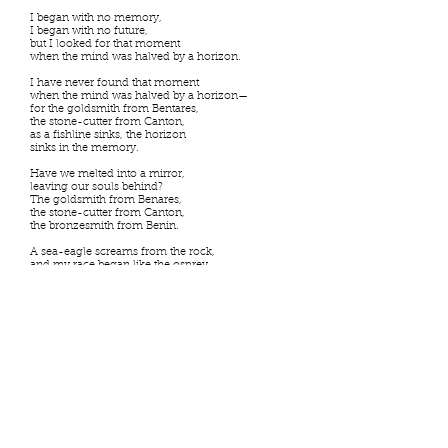
I began with no memory,
I began with no future,
but I looked for that moment
when the mind was halved by a horizon.
I have never found that moment
when the mind was halved by a horizon—
for the goldsmith from Bentares,
the stone-cutter from Canton,
as a fishline sinks, the horizon
sinks in the memory.
Have we melted into a mirror,
leaving our souls behind?
The goldsmith from Benares,
the stone-cutter from Canton,
the bronzesmith from Benin.
A sea-eagle screams from the rock,
and my race began like the osprey
with that cry,
that terrible vowel,
that I!
Behind us all the sky folded
as history folds over a fishline,
and the foam foreclosed
with nothing in our hands
but this stick
to trace our names on the sand
which the sea erased again, to our indifference.