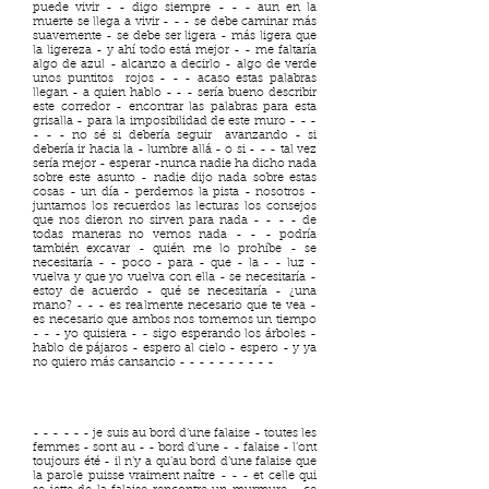
puede vivir - - digo siempre - - - aun en la
muerte se llega a vivir - - - se debe caminar más
suavemente - se debe ser ligera - más ligera que
la ligereza - y ahí todo está mejor - - me faltaría
algo de azul - alcanzo a decirlo - algo de verde
unos puntitos rojos - - - acaso estas palabras
llegan - a quien hablo - - - sería bueno describir
este corredor - encontrar las palabras para esta
grisalla - para la imposibilidad de este muro - - -
- - - no sé si debería seguir avanzando - si
debería ir hacia la - lumbre allá - o si - - - tal vez
sería mejor - esperar -nunca nadie ha dicho nada
sobre este asunto - nadie dijo nada sobre estas
cosas - un día - perdemos la pista - nosotros -
juntamos los recuerdos las lecturas los consejos
que nos dieron no sirven para nada - - - - de
todas maneras no vemos nada - - - podría
también excavar - quién me lo prohíbe - se
necesitaría - - poco - para - que - la - - luz -
vuelva y que yo vuelva con ella - se necesitaría -
estoy de acuerdo - qué se necesitaría - ¿una
mano? - - - es realmente necesario que te vea -
es necesario que ambos nos tomemos un tiempo
- - - yo quisiera - - sigo esperando los árboles -
hablo de pájaros - espero al cielo - espero - y ya
no quiero más cansancio - - - - - - - - - -
- - - - - - je suis au bord d’une falaise - toutes les
femmes - sont au - - bord d’une - - falaise - l’ont
toujours été - il n’y a qu’au bord d’une falaise que
la parole puisse vraiment naître - - - et celle qui