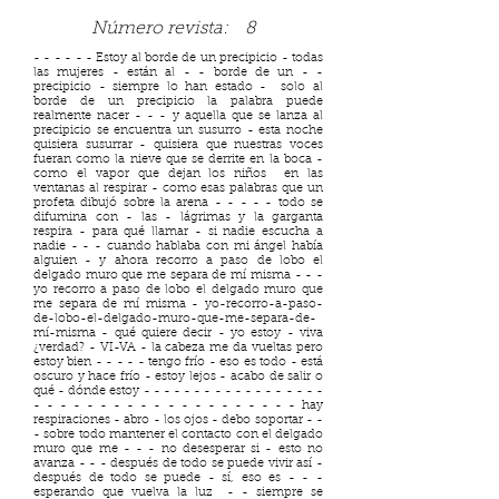
Número revista:
8
- - - - - - Estoy al borde de un precipicio - todas
las mujeres - están al - - borde de un - -
precipicio - siempre lo han estado - solo al
borde de un precipicio la palabra puede
realmente nacer - - - y aquella que se lanza al
precipicio se encuentra un susurro - esta noche
quisiera susurrar - quisiera que nuestras voces
fueran como la nieve que se derrite en la boca -
como el vapor que dejan los niños en las
ventanas al respirar - como esas palabras que un
profeta dibujó sobre la arena - - - - - todo se
difumina con - las - lágrimas y la garganta
respira - para qué llamar - si nadie escucha a
nadie - - - cuando hablaba con mi ángel había
alguien - y ahora recorro a paso de lobo el
delgado muro que me separa de mí misma - - -
yo recorro a paso de lobo el delgado muro que
me separa de mí misma - yo-recorro-a-paso-
de-lobo-el-delgado-muro-que-me-separa-de-
mí-misma - qué quiere decir - yo estoy - viva
¿verdad? - VI-VA - la cabeza me da vueltas pero
estoy bien - - - - - tengo frío - eso es todo - está
oscuro y hace frío - estoy lejos - acabo de salir o
qué - dónde estoy - - - - - - - - - - - - - - - - - -
- - - - - - - - - - - - - - - - - - - - hay
respiraciones - abro - los ojos - debo soportar - -
- sobre todo mantener el contacto con el delgado
muro que me - - - no desesperar si - esto no
avanza - - - después de todo se puede vivir así -
después de todo se puede - sí, eso es - - -
esperando que vuelva la luz - - siempre se