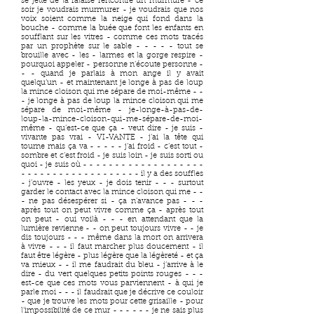
se jette de la falaise rencontre un murmure - ce
soir je voudrais murmurer - je voudrais que nos
voix soient comme la neige qui fond dans la
bouche - comme la buée que font les enfants en
soufflant sur les vitres - comme ces mots tracés
par un prophète sur le sable - - - - - tout se
brouille avec - les - larmes et la gorge respire -
pourquoi appeler - personne n’écoute personne -
- - quand je parlais à mon ange il y avait
quelqu’un - et maintenant je longe à pas de loup
la mince cloison qui me sépare de moi-même - -
- je longe à pas de loup la mince cloison qui me
sépare de moi-même - je-longe-à-pas-de-
loup-la-mince-cloison-qui-me-sépare-de-moi-
même - qu’est-ce que ça - veut dire - je suis -
vivante pas vrai - VI-VANTE - j’ai la tête qui
tourne mais ça va - - - - - j’ai froid - c’est tout -
sombre et c’est froid - je suis loin - je suis sorti ou
quoi - je suis où - - - - - - - - - - - - - - - - - - -
- - - - - - - - - - - - - - - - - - - il y a des souffles
- j’ouvre - les yeux - je dois tenir - - - surtout
garder le contact avec la mince cloison qui me - -
- ne pas désespérer si - ça n’avance pas - - -
après tout on peut vivre comme ça - après tout
on peut - oui voilà - - - en attendant que la
lumière revienne - - on peut toujours vivre - - je
dis toujours - - - même dans la mort on arrivera
à vivre - - - il faut marcher plus doucement - il
faut être légère - plus légère que la légèreté - et ça
va mieux - - il me faudrait du bleu - j’arrive à le
dire - du vert quelques petits points rouges - - -
est-ce que ces mots vous parviennent - à qui je
parle moi - - - il faudrait que je décrive ce couloir
- que je trouve les mots pour cette grisaille - pour
l’impossibilité de ce mur - - - - - - je ne sais plus