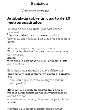
Benichou
Número revista:
5
Antibalada sobre un cuarto de 10
metros cuadrados
Mi casa no tiene palabras. ¿Las casas tienen
palabras?
Hay una grabadora (con casete incluido)
bajo el parqué y la losa. Ésta graba los pasos de la
gente.
Mi casa está gobernada por el instante.
El sol de septiembre (los páramos son una calle
con ciclistas
indios)
y un cheque para pagar el alquiler de un cuarto
de 10 metros.
Es lo único que entiendo y que la diferencia
entre soñar y vivir es un vortex donde el corazón
late.
Un músculo que bombea la sangre desde un
sueño perdido.
En la cámara oscura de un fotógrafo ciego,
mi casa es un cuento donde las muchachas se
sientas a mirar
el movimiento de las polillas en una película sin
árboles.
Hay una valla en un suburbio donde jamás