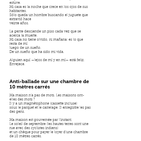
estuve.
Mi casa es la noche que crece en los ojos de sus
habitantes.
Sólo queda un hombre buscando el juguete que
extravió hace
veinte años.
La gente desciende un piso cada vez que se
acerca la muerte.
Mi casa no tiene olvido, ni mañana: es lo que
resta de mí
luego de un sueño.
De un sueño que ha sido mi vida.
Alguien aquí —lejos de mí y en mí— está feliz.
Envejece.
Anti-ballade sur une chambre de
10 mètres carrés
Ma maison n’a pas de mots. Les maisons ont-
elles des mots ?
Il y a un magnétophone (cassette incluse)
sous le parquet et le carrelage. Il enregistre les pas
des gens.
Ma maison est gouvernée par l’instant.
Le soleil de septembre (les hautes terres sont une
rue avec des cyclistes indiens)
et un chèque pour payer le loyer d’une chambre
de 10 mètres carrés.