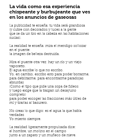
La vida como esa experiencia
chispeante y burbujeante que ves
en los anuncios de gaseosas
La publicidad te enseña: tu vida será grandiosa
(y cubre con decorados y luces a la gente
que se da un tiro en la cabeza en las habitaciones
sucias).
La realidad te enseña: mira el mendigo sollozar
en el puente:
la imagen de belleza destruida.
Mira el puente otra vez: hay un río y un viejo
vaporetto.
El agua escribe lo que no escribo.
Yo, en cambio, escribo esto para poder borrarme,
para debilitarme, para encontrarme paradojas
absurdas
(Como el tipo que pide una sopa de fideos
y luego exige que la traigan un desayuno
completo)
para poder escoger las fracciones más útiles de
mí y tirarlas al basurero.
No creas lo que digo: es el agua la que habla
verdades
Yo miento siempre.
La realidad ligeramente propulsada dice:
el hombre, un molino en el campo
junto a un zapato y un muñeco de nieve.