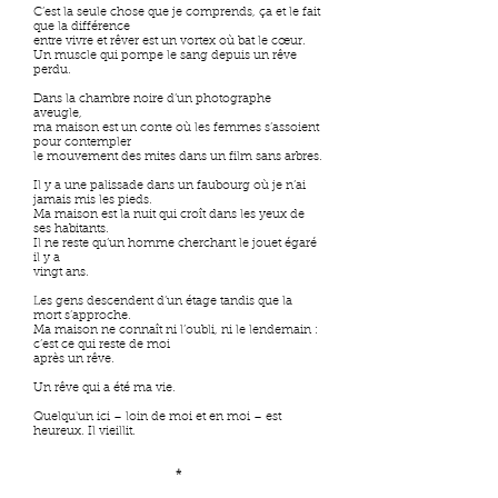
C’est la seule chose que je comprends, ça et le fait
que la différence
entre vivre et rêver est un vortex où bat le cœur.
Un muscle qui pompe le sang depuis un rêve
perdu.
Dans la chambre noire d’un photographe
aveugle,
ma maison est un conte où les femmes s’assoient
pour contempler
le mouvement des mites dans un film sans arbres.
Il y a une palissade dans un faubourg où je n’ai
jamais mis les pieds.
Ma maison est la nuit qui croît dans les yeux de
ses habitants.
Il ne reste qu’un homme cherchant le jouet égaré
il y a
vingt ans.
Les gens descendent d’un étage tandis que la
mort s’approche.
Ma maison ne connaît ni l’oubli, ni le lendemain :
c’est ce qui reste de moi
après un rêve.
Un rêve qui a été ma vie.
Quelqu'un ici – loin de moi et en moi – est
heureux. Il vieillit.
*