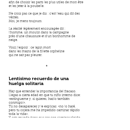
afin de choisir les parts les plus utiles de mon être
et les jeter à la poubelle.
Ne crois pas ce que je dis : c’est l’eau qui dit des
vérités.
Moi, je mens toujours.
La réalité légèrement encouragée dit :
l’homme, un moulin dans la campagne
près d’une chaussure et d’un bonhomme de
neige.
Voici l’espoir : ce lapin mort
dans les mains de la fillette orpheline
qui ne sait pas pleurer.
*
Lentísimo recuerdo de una
huelga solitaria
Hay que entender la importancia del fracaso.
Llegas a cierta edad en que tu niño interno dice:
«extíngueme y, si quieres, hazlo también
conmigo)».
Tú no desapareces y le explicas: «no lo haré,
pero tu cojera me ha impedido caminar rápido
toda la vida».
Y este mundo tiene que ver con caminar rápido.
Acelerar. Acelerarse. Acelerar la mente, el cuerpo,
la lengua, el dinero
Es un mundo donde lo lento muere rápido.