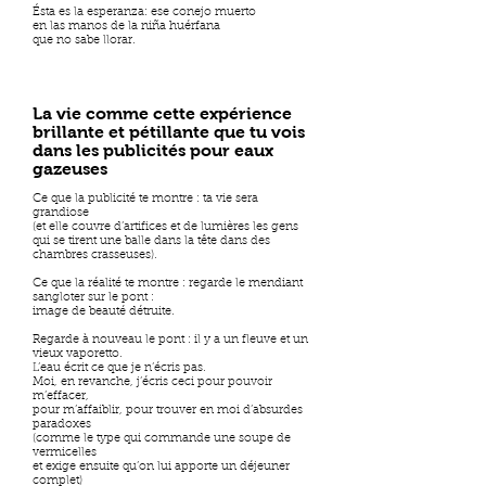
Ésta es la esperanza: ese conejo muerto
en las manos de la niña huérfana
que no sabe llorar.
La vie comme cette expérience
brillante et pétillante que tu vois
dans les publicités pour eaux
gazeuses
Ce que la publicité te montre : ta vie sera
grandiose
(et elle couvre d’artifices et de lumières les gens
qui se tirent une balle dans la tête dans des
chambres crasseuses).
Ce que la réalité te montre : regarde le mendiant
sangloter sur le pont :
image de beauté détruite.
Regarde à nouveau le pont : il y a un fleuve et un
vieux vaporetto.
L’eau écrit ce que je n’écris pas.
Moi, en revanche, j’écris ceci pour pouvoir
m’effacer,
pour m’affaiblir, pour trouver en moi d’absurdes
paradoxes
(comme le type qui commande une soupe de
vermicelles
et exige ensuite qu’on lui apporte un déjeuner
complet)