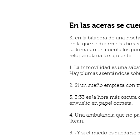
En las aceras se cu
Si en la bitácora de una noch
en la que se duerme las horas
se tomaran en cuenta los pun
reloj, anotaría lo siguiente:
1. La inmovilidad es una sában
Hay plumas asentándose sobr
2. Si un sueño empieza con tr
3. 3:33 es la hora más oscura
envuelto en papel cometa.
4. Una ambulancia que no par
lloran.
5. ¿Y si el miedo es quedarse