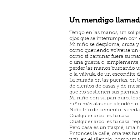
Un mendigo llamado
Tengo en las manos, un sol pa
ojos que se interrumpen con 
Mi niño se desploma, cruza y 
como queriendo volverse un
como si caminar fuera su ma
o una guerra o, simplemente,
perder las manos buscando una
o la válvula de un escondite d
La mirada en las puertas, en lo
de cientos de casas y de mesa
que no sostienen sus piernas en
Mi niño con su pan duro, los
niño más alas que algodón o 
Niño frío de cemento: vereda 
Cualquier árbol es tu casa.
Cualquier árbol es tu casa, rep
Pero casa es un traspié, una 
Entonces la calle, otra vez h
y tú, en el silencio, como un 