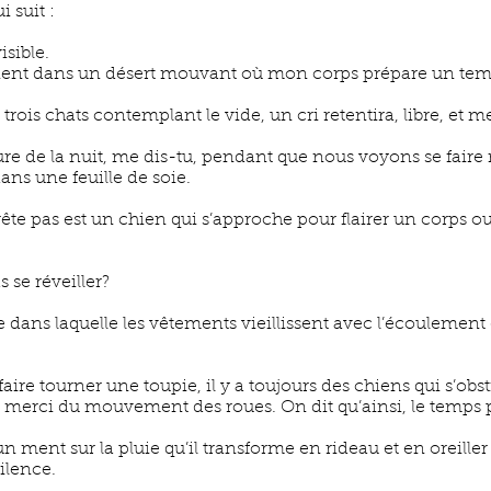
 suit :
isible.
cinent dans un désert mouvant où mon corps prépare un tem
ois chats contemplant le vide, un cri retentira, libre, et m
scure de la nuit, me dis-tu, pendant que nous voyons se fair
ans une feuille de soie.
te pas est un chien qui s’approche pour flairer un corps ou 
as se réveiller?
 dans laquelle les vêtements vieillissent avec l’écoulemen
faire tourner une toupie, il y a toujours des chiens qui s’obs
a merci du mouvement des roues. On dit qu’ainsi, le temps p
'un ment sur la pluie qu’il transforme en rideau et en oreiller
ilence.