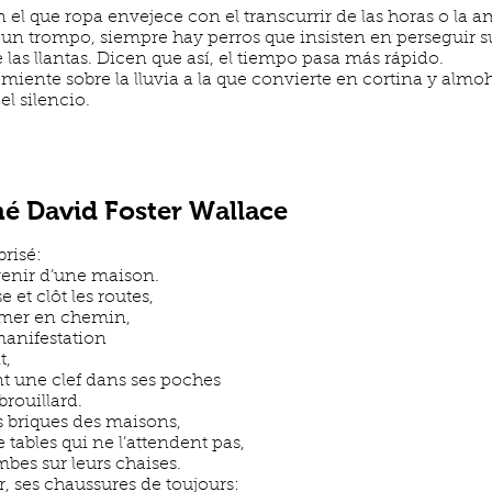
 el que ropa envejece con el transcurrir de las horas o la a
un trompo, siempre hay perros que insisten en perseguir su
as llantas. Dicen que así, el tiempo pasa más rápido.
ente sobre la lluvia a la que convierte en cortina y almoh
l silencio.
 David Foster Wallace
brisé:
venir d’une maison.
 et clôt les routes,
ormer en chemin,
manifestation
t,
t une clef dans ses poches
brouillard.
es briques des maisons,
tables qui ne l’attendent pas,
bes sur leurs chaises.
 ses chaussures de toujours: