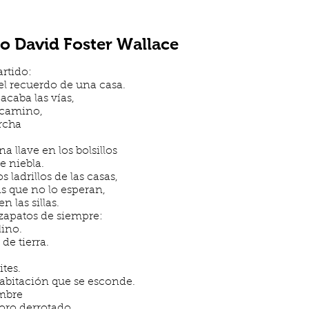
 David Foster Wallace
rtido:
el recuerdo de una casa.
acaba las vías,
 camino,
rcha
 llave en los bolsillos
e niebla.
s ladrillos de las casas,
s que no lo esperan,
 las sillas.
 zapatos de siempre:
lino.
de tierra.
ites.
habitación que se esconde.
ambre
toro derrotado,