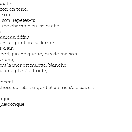
ou lin.
toir en terre.
aison.
ison, répètes-tu.
 une chambre qui se cache.
m
aureau défait,
vers un pont qui se ferme.
 d’air,
e port, pas de guerre, pas de maison.
anche,
nt la mer est muette, blanche.
e une planète froide,
ombent
ose qui était urgent et qui ne s’est pas dit.
onque,
quelconque,