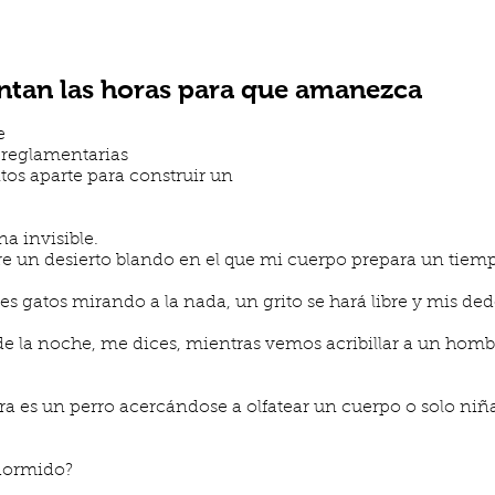
entan las horas para que amanezca
e
 reglamentarias
tos aparte para construir un
a invisible.
e un desierto blando en el que mi cuerpo prepara un tiem
es gatos mirando a la nada, un grito se hará libre y mis d
 de la noche, me dices, mientras vemos acribillar a un homb
a es un perro acercándose a olfatear un cuerpo o solo ni
 dormido?