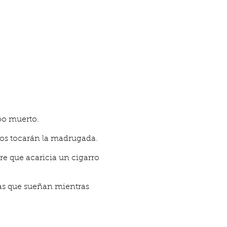
po muerto.
edos tocarán la madrugada.
re que acaricia un cigarro
ñas que sueñan mientras