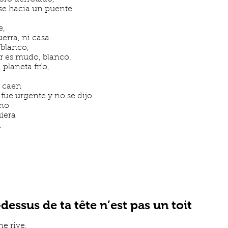
ose hacia un puente
e,
erra, ni casa.
 blanco,
r es mudo, blanco.
planeta frío,
e caen
fue urgente y no se dijo.
ano
uiera
,
dessus de ta tête n’est pas un toit
ne rive,