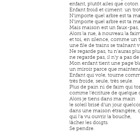
enfant, plutôt ailes que coton 
Enfant froid et ciment: un trot
N’importe quel arbre est ta m
N’importe quel arbre est ta ma
Mais maison est un faux-pas,
Alors la rue, à nouveau la fai
et toi, en silence, comme un t
une file de trains se traînant 
Ne regarde pas, tu n’auras plus
ne regarde pas, il n’y a pas d
Mon enfant tient une page bl
un miroir parce que maintena
Enfant qui vole, tourne comm
très froide, seule, très seule.
Plus de pain ni de faim qui t
comme l’écriture de quelque ch
Alors je tiens dans ma main
le soleil brisé d’un jour quelc
dans une maison étrangère, 
qui l’a vu ouvrir la bouche,
lâcher les doigts.
Se pendre.