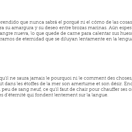
rendido que nunca sabrá el porqué ni el cómo de las cosa
rra su amargura y su deseo entre brozas marinas. Aún espera
sangre nueva, lo que quede de carne para calentar sus hueso
gramos de eternidad que se diluyan lentamente en la lengu
 qu'il ne saura jamais le pourquoi ni le comment des chose
it dans les étoffes de la mer son amertume et son désir. Enc
n peu de sang neuf, ce qu'il faut de chair pour chauffer ses 
s d'éternité qui fondent lentement sur la langue.