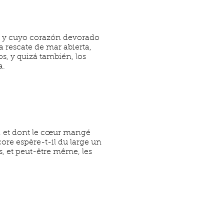
s y cuyo corazón devorado
 rescate de mar abierta,
s, y quizá también, los
a.
s, et dont le cœur mangé
ore espère-t-il du large un
os, et peut-être même, les