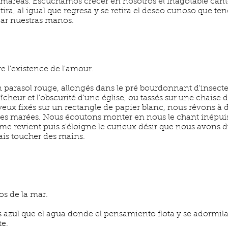
 mareas. Escuchamos crecer en nosotros el inagotable canto
tira, al igual que regresa y se retira el deseo curioso que t
car nuestras manos.
 l'existence de l'amour.
n parasol rouge, allongés dans le pré bourdonnant d'insecte
îcheur et l'obscurité d'une église, ou tassés sur une chaise d
 yeux fixés sur un rectangle de papier blanc, nous rêvons à d
 des marées. Nous écoutons monter en nous le chant inépui
mme revient puis s'éloigne le curieux désir que nous avons du
is toucher des mains.
os de la mar.
 azul que el agua donde el pensamiento flota y se adormila
te.