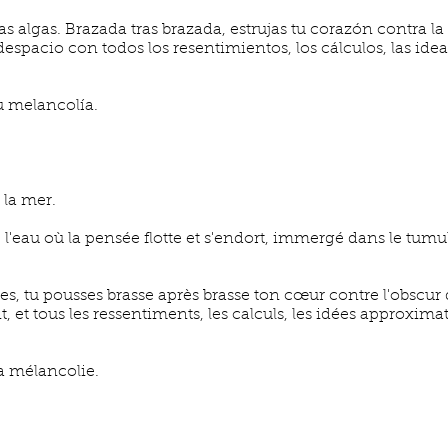
s algas. Brazada tras brazada, estrujas tu corazón contra la
espacio con todos los resentimientos, los cálculos, las ide
u melancolía.
 la mer.
ue l'eau où la pensée flotte et s'endort, immergé dans le tum
ses, tu pousses brasse après brasse ton cœur contre l'obscur 
, et tous les ressentiments, les calculs, les idées approximati
ta mélancolie.