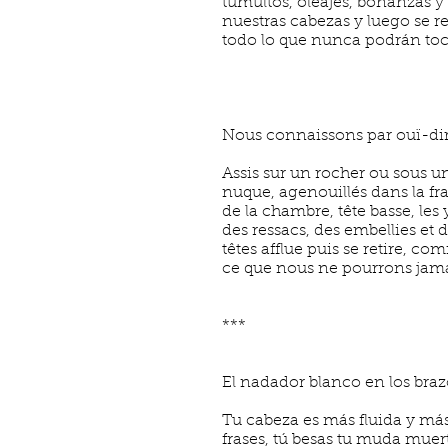
tumultos, oleajes, bonanzas y
nuestras cabezas y luego se re
todo lo que nunca podrán to
Nous connaissons par ouï-dire
Assis sur un rocher ou sous u
nuque, agenouillés dans la fra
de la chambre, tête basse, les
des ressacs, des embellies et
têtes afflue puis se retire, co
ce que nous ne pourrons jama
***
El nadador blanco en los braz
Tu cabeza es más fluida y más
frases, tú besas tu muda muer