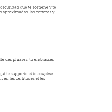
 oscuridad que te sostiene y te
as aproximadas, las certezas y
ulte des phrases, tu embrasses
qui te supporte et te soupèse :
ves, les certitudes et les