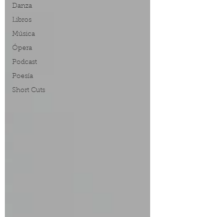
Danza
Libros
Música
Ópera
Podcast
Poesía
Short Cuts