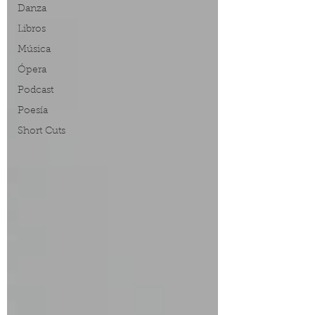
Danza
Libros
Música
Ópera
Podcast
Poesía
Short Cuts