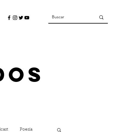
dos
cast
Poesía