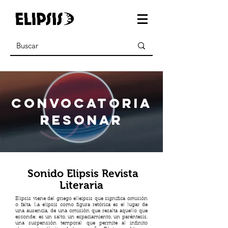
CONVOCATORIA
resonar
Sonido Elipsis Revista
Literaria
Elipsis viene del griego elleipsis que significa omisión
o falta. La elipsis como figura retórica es el lugar de
una ausencia, de una omisión que resalta aquello que
esconde; es un salto, un espaciamiento, un paréntesis,
una suspensión temporal que permite al infinito