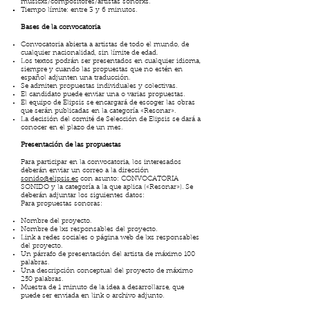
músicxs/compositores/artistas sonorxs.
Tiempo límite: entre 3 y 6 minutos.
Bases de la convocatoria
Convocatoria abierta a artistas de todo el mundo, de
cualquier nacionalidad, sin límite de edad.
Los textos podrán ser presentados en cualquier idioma,
siempre y cuando las propuestas que no estén en
español adjunten una traducción.
Se admiten propuestas individuales y colectivas.
El candidato puede enviar una o varias propuestas.
El equipo de Elipsis se encargará de escoger las obras
que serán publicadas en la categoría «Resonar».
La decisión del comité de Selección de Elipsis se dará a
conocer en el plazo de un mes.
Presentación de las propuestas
Para participar en la convocatoria, los interesados
deberán enviar un correo a la dirección
sonido@elipsis.ec
con asunto: CONVOCATORIA
SONIDO y la categoría a la que aplica («Resonar»). Se
deberán adjuntar los siguientes datos:
Para propuestas sonoras:
Nombre del proyecto.
Nombre de lxs responsables del proyecto.
Link a redes sociales o página web de lxs responsables
del proyecto.
Un párrafo de presentación del artista de máximo 100
palabras.
Una descripción conceptual del proyecto de máximo
250 palabras.
Muestra de 1 minuto de la idea a desarrollarse, que
puede ser enviada en link o archivo adjunto.