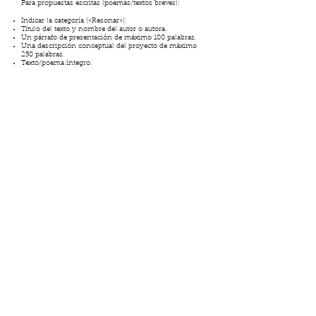
Para propuestas escritas (poemas/textos breves):
Indicar la categoría («Resonar»).
Título del texto y nombre del autor o autora.
Un párrafo de presentación de máximo 100 palabras.
Una descripción conceptual del proyecto de máximo
250 palabras.
Texto/poema íntegro.