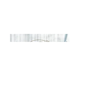
BlueJoy