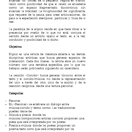
alcanzar los límites de lo pequeño. Página en blanco,
vacío como posibilidad de que el relato se encadene
como un espacio fragmentado, discontinuo, sin
alcanzar la totalidad. La voluptuosidad del significante,
que requiere de la pausa para crear articulaciones, da
paso a la expectación atemporal, particular y lírica de lo
real.
La paradoja de la elipsis reside en que hace obrar a la
presencia por medio de lo que no está; conjura el
sentido desde un ámbito lejano al texto; es, a la vez,
condición y posibilidad de lo dicho.
Objetivos
Elipsis es una revista de literatura abierta a las demás
disciplinas artísticas que busca generar espacios de
interacción. Cada dos meses, la revista abre un nuevo
número con una temática específica, por lo que los
trabajos serán publicados siguiendo un calendario.
La sección «Sonido» busca generar vínculos entre el
texto y el sonido/música, no desde la representación
del uno a través del otro, sino de la acción y de la
reacción recíproca; desde una lectura personal.
Categorías
Resonar
En «Resonar» se establece un diálogo entre
música/sonido y textos cortos. Las traducciones
pueden darse de:
Música a poesía: donde lxs
músicxs/compositores/artistas sonorxs proponen una
pieza que será interpretada por lxs poetas.
Poesía a música: donde lxs poetas proponen un
poema/texto corto que será interpretado por lxs