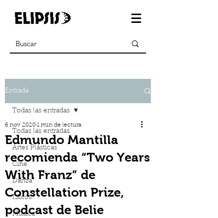
Entrada
Todas las entradas
6 nov 2020
1 min de lectura
Todas las entradas
Edmundo Mantilla
Artes Plásticas
recomienda “Two Years
Cine
With Franz” de
Danza
Constellation Prize,
Libros
podcast de Belie
Música