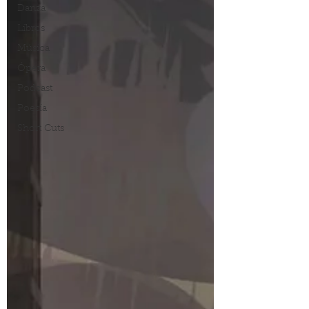
Danza
Libros
Música
Ópera
Podcast
Poesía
Short Cuts