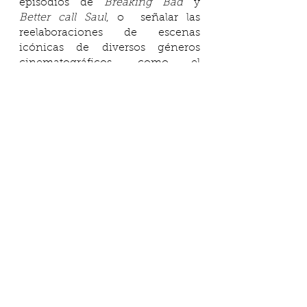
episodios de 
Breaking Bad 
y 
Better call Saul
, o  señalar las 
reelaboraciones de escenas 
icónicas de diversos géneros 
cinematográficos, como el 
western, el policial, incluso el 
melodrama. Pero agotaría en 
vano este espacio en donde el 
camino de lectura que quería 
proponer ya está bien planteado.
Las palabras crimen y crítica (así 
como criterio, crisis y otras más) 
tienen una cierta familiaridad 
etimológica que las relaciona con 
el campo semántico de separar o 
cernir o discernir. El arte debe 
tener un papel crítico, en el 
sentido de que debe trabajar 
siempre en la ampliación de las 
fronteras de lo que es posible 