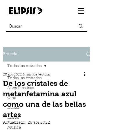
Entrada
Todas las entradas
28 abr 2022
6 min de lectura
Todas las entradas
De los cristales de
Artes Plásticas
metanfetamina azul
Cine
como una de las bellas
Danza
artes
Libros
Actualizado:
28 abr 2022
Música