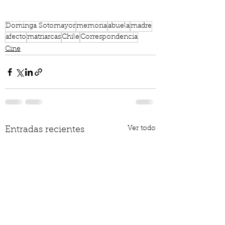
Dominga Sotomayor
memoria
abuela
madre
afecto
matriarcas
Chile
Correspondencia
Cine
Ver todo
Entradas recientes