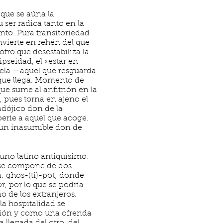
 que se aúna la
 ser radica tanto en la
nto. Pura transitoriedad
nvierte en rehén del que
otro que desestabiliza la
pseidad, el «estar en
nela —aquel que resguarda
 que llega. Momento de
ue sume al anfitrión en la
 pues torna en ajeno el
adójico don de la
perie a aquel que acoge.
 un inasumible don de
uno latino antiquísimo:
z se compone de dos
: ghos-(ti)-pot; donde
r, por lo que se podría
o de los extranjeros.
a hospitalidad se
ión y como una ofrenda