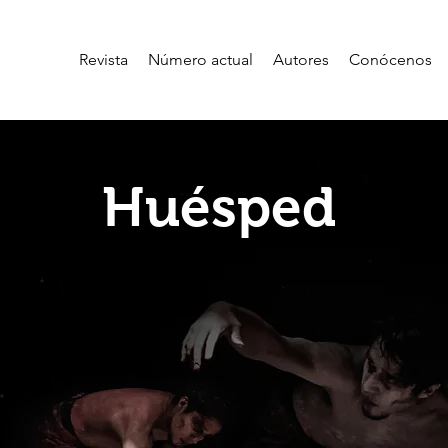
Revista
Número actual
Autores
Conócenos
Huésped