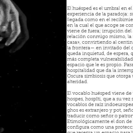
El huésped es el umbral en el
experiencia de la paradoja: su
llegada como en el recibimie
en la cual el que acoge se co
viene de fuera; irrupción del 
relación conmigo mismo, la i
casa», convirtiendo al centi
la frontera— en invitado del
queda inquietud, de espera, q
más completa vulnerabilidad,
espacio que le es propio. Par
hospitalidad que da la intem
Oscura simbiosis que otorga
alteridad.
El vocablo huésped viene de 
hospes, hospîti, que a su ve
vocablos de raíz indoeuropea
ghos es extranjero y pot, seño
traducir como señor o patron
Etimológicamente el don de l
configura como una protecc