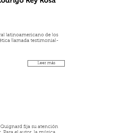
Rodrigo Rey Rosa
ural latinoamericano de los
ética llamada testimonial-
Leer más
l Quignard fija su atención
 Para el autor, la música