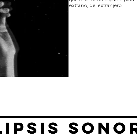
que reserva un espacio para la
extraño, del extranjero.
lipsis sono