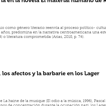
a en la novela El material humano de 
nio como género literario reenvía al proceso político- cult
s años, predomina en la narrativa centroamericana una est
4) o literatura comprometida (Arias, 2018, p. 74).
 los afectos y la barbarie en los Lager
de La haine de la musique (El odio a la música, 1996), Pasca
pos de concentración durante la ocupación nazi, los Lager.